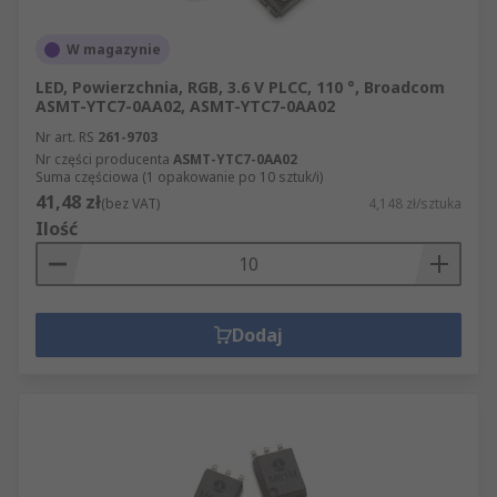
W magazynie
LED, Powierzchnia, RGB, 3.6 V PLCC, 110 °, Broadcom
ASMT-YTC7-0AA02, ASMT-YTC7-0AA02
Nr art. RS
261-9703
Nr części producenta
ASMT-YTC7-0AA02
Suma częściowa (1 opakowanie po 10 sztuk/i)
41,48 zł
(bez VAT)
4,148 zł/sztuka
Ilość
Dodaj