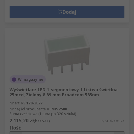
Dodaj
W magazynie
Wyświetlacz LED 1-segmentowy 1 Listwa świetlna
25mcd, Zielony 8.89 mm Broadcom 585nm
Nr art. RS
178-3027
Nr części producenta
HLMP-2500
Suma częściowa (1 tuba po 320 sztuk/i)
2 115,20 zł
(bez VAT)
6,61 zł/sztuka
Ilość