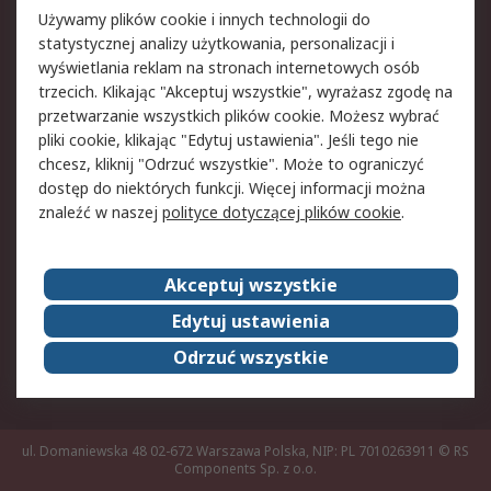
Pomoc
Używamy plików cookie i innych technologii do
statystycznej analizy użytkowania, personalizacji i
Aspekty prawne
wyświetlania reklam na stronach internetowych osób
trzecich. Klikając "Akceptuj wszystkie", wyrażasz zgodę na
Bezpieczeństwo e-
Polityka dotycząca
przetwarzanie wszystkich plików cookie. Możesz wybrać
maila
plików cookie
pliki cookie, klikając "Edytuj ustawienia". Jeśli tego nie
Polityka prywatności
Użytkowanie witryny
chcesz, kliknij "Odrzuć wszystkie". Może to ograniczyć
Zastrzeżenia prawne
Warunki Sprzedaży
dostęp do niektórych funkcji. Więcej informacji można
znaleźć w naszej
polityce dotyczącej plików cookie
.
O firmie RS
Akceptuj wszystkie
Grupa RS
Kontakt
O firmie RS
RS na świecie
Edytuj ustawienia
Kariera
Nagrody dla RS
Odrzuć wszystkie
ESG
ul. Domaniewska 48 02-672 Warszawa Polska, NIP: PL 7010263911
© RS
Components Sp. z o.o.