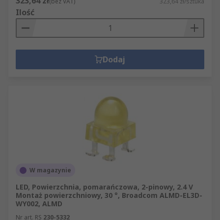
323,64 zł
(bez VAT)
323,64 zł/sztuka
Ilość
Dodaj
W magazynie
LED, Powierzchnia, pomarańczowa, 2-pinowy, 2.4 V
Montaż powierzchniowy, 30 °, Broadcom ALMD-EL3D-
WY002, ALMD
Nr art. RS
230-5332