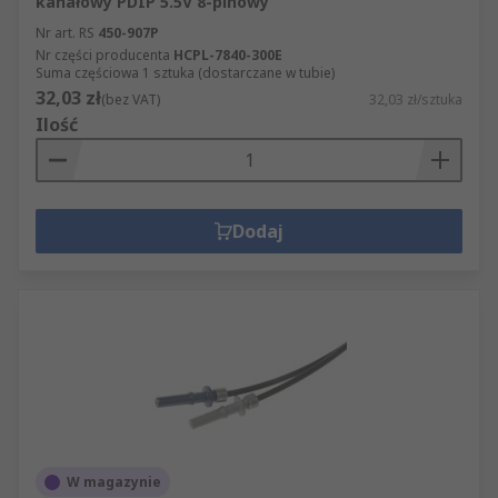
kanałowy PDIP 5.5V 8-pinowy
Nr art. RS
450-907P
Nr części producenta
HCPL-7840-300E
Suma częściowa 1 sztuka (dostarczane w tubie)
32,03 zł
(bez VAT)
32,03 zł/sztuka
Ilość
Dodaj
W magazynie