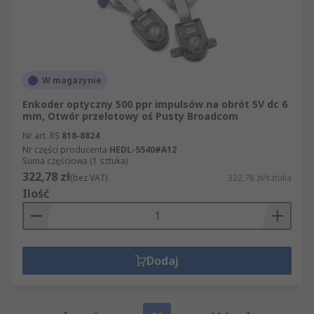
W magazynie
Enkoder optyczny 500 ppr impulsów na obrót 5V dc 6
mm, Otwór przelotowy oś Pusty Broadcom
Nr art. RS
818-8824
Nr części producenta
HEDL-5540#A12
Suma częściowa (1 sztuka)
322,78 zł
(bez VAT)
322,78 zł/sztuka
Ilość
Dodaj