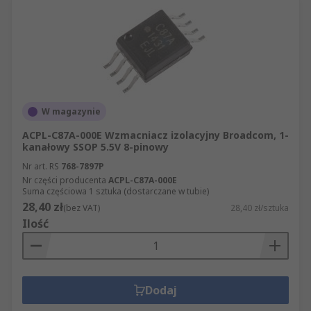
W magazynie
ACPL-C87A-000E Wzmacniacz izolacyjny Broadcom, 1-
kanałowy SSOP 5.5V 8-pinowy
Nr art. RS
768-7897P
Nr części producenta
ACPL-C87A-000E
Suma częściowa 1 sztuka (dostarczane w tubie)
28,40 zł
(bez VAT)
28,40 zł/sztuka
Ilość
Dodaj