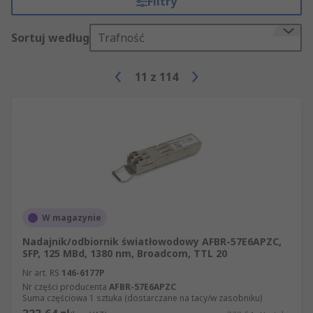
Filtry
Sortuj według
Trafność
11
z
114
W magazynie
Nadajnik/odbiornik światłowodowy AFBR-57E6APZC,
SFP, 125 MBd, 1380 nm, Broadcom, TTL 20
Nr art. RS
146-6177P
Nr części producenta
AFBR-57E6APZC
Suma częściowa 1 sztuka (dostarczane na tacy/w zasobniku)