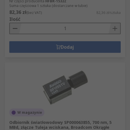
Nr części producenta
HFBR-1532Z
Suma częściowa 1 sztuka (dostarczane w tubie)
82,36 zł
(bez VAT)
82,36 zł/sztuka
Ilość
Dodaj
W magazynie
Odbiornik światłowodowy SP000063855, 700 nm, 5
MBd, złącze Tuleja wciskana, Broadcom Okrągłe