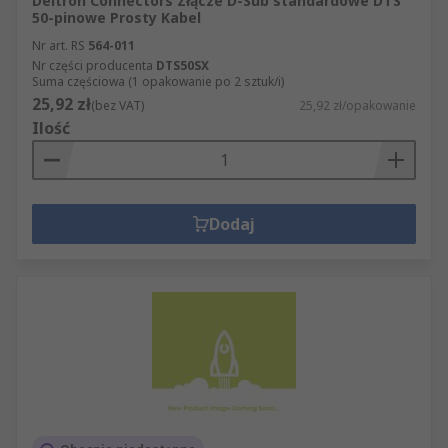
Deltron Connectors Złącze D-Sub standardowe DTS
50-pinowe Prosty Kabel
Nr art. RS
564-011
Nr części producenta
DTS50SX
Suma częściowa (1 opakowanie po 2 sztuk/i)
25,92 zł
(bez VAT)
25,92 zł/opakowanie
Ilość
Dodaj