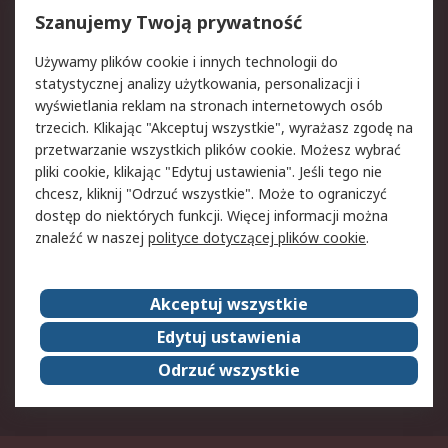
Reklamacje i zwroty
Rejestracja
Szanujemy Twoją prywatność
Pomoc
Używamy plików cookie i innych technologii do
statystycznej analizy użytkowania, personalizacji i
Aspekty prawne
wyświetlania reklam na stronach internetowych osób
trzecich. Klikając "Akceptuj wszystkie", wyrażasz zgodę na
Bezpieczeństwo e-
Polityka dotycząca
przetwarzanie wszystkich plików cookie. Możesz wybrać
maila
plików cookie
pliki cookie, klikając "Edytuj ustawienia". Jeśli tego nie
Polityka prywatności
Użytkowanie witryny
chcesz, kliknij "Odrzuć wszystkie". Może to ograniczyć
Zastrzeżenia prawne
Warunki Sprzedaży
dostęp do niektórych funkcji. Więcej informacji można
znaleźć w naszej
polityce dotyczącej plików cookie
.
O firmie RS
Akceptuj wszystkie
Grupa RS
Kontakt
O firmie RS
RS na świecie
Edytuj ustawienia
Kariera
Nagrody dla RS
Odrzuć wszystkie
ESG