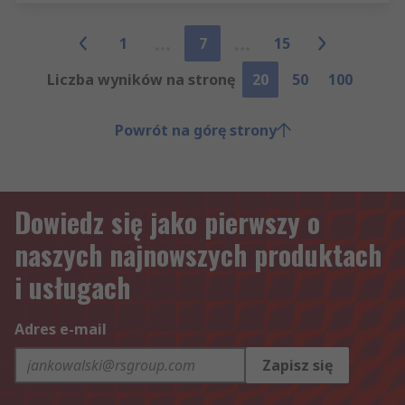
1
7
15
Liczba wyników na stronę
20
50
100
Powrót na górę strony
Dowiedz się jako pierwszy o
naszych najnowszych produktach
i usługach
Adres e-mail
Zapisz się