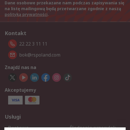
Dane osobowe przekazane nam podczas zapisywania się
na listę mailingową będą przetwarzane zgodnie z naszą
polityką prywatności
.
Kontakt
22 22 3 11 11
bok@rspoland.com
Znajdź nas na
Akceptujemy
Usługi
Dostawa
Śledzenie przesyłek