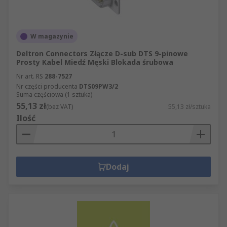
W magazynie
Deltron Connectors Złącze D-sub DTS 9-pinowe
Prosty Kabel Miedź Męski Blokada śrubowa
Nr art. RS
288-7527
Nr części producenta
DTS09PW3/2
Suma częściowa (1 sztuka)
55,13 zł
(bez VAT)
55,13 zł/sztuka
Ilość
Dodaj