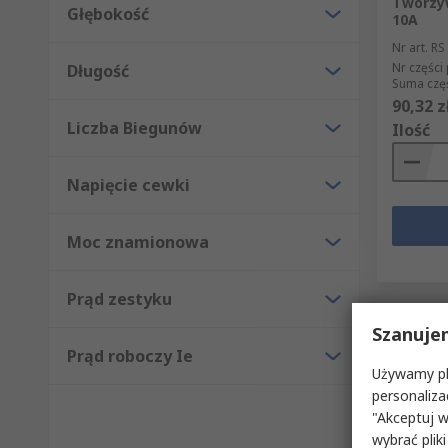
Tworzy
Głębokość
10A
Nr art. RS
Nr części
Długość
Suma częś
90,32 z
Liczba Biegunów
Ilość
Napięcie cewki
Moc znamionowa
Prąd zestyku
Szanuje
Prąd roboczy Ie
Używamy pli
personaliza
"Akceptuj w
wybrać pliki