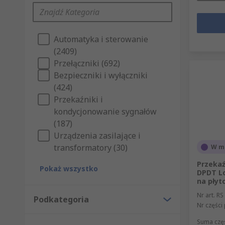
Automatyka i sterowanie
(2409)
Przełączniki (692)
Bezpieczniki i wyłączniki
(424)
Przekaźniki i
kondycjonowanie sygnałów
(187)
Urządzenia zasilające i
transformatory (30)
W m
Przekaź
Pokaż wszystko
DPDT Lo
na płyt
Nr art. RS
Podkategoria
Nr części
Suma częś