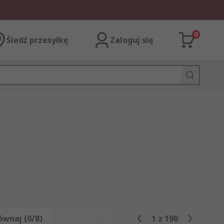
0
Śledź przesyłkę
Zaloguj się
ównaj (0/8)
Resetuj
1
z
190