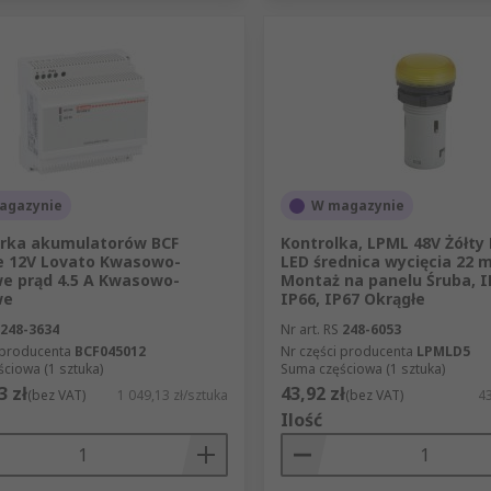
agazynie
W magazynie
rka akumulatorów BCF
Kontrolka, LPML 48V Żółty
e 12V Lovato Kwasowo-
LED średnica wycięcia 22
e prąd 4.5 A Kwasowo-
Montaż na panelu Śruba, I
we
IP66, IP67 Okrągłe
248-3634
Nr art. RS
248-6053
 producenta
BCF045012
Nr części producenta
LPMLD5
ciowa (1 sztuka)
Suma częściowa (1 sztuka)
3 zł
43,92 zł
(bez VAT)
1 049,13 zł/sztuka
(bez VAT)
43
Ilość