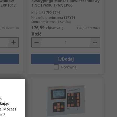
owników
awaryjnego Montaż powierzchniowy
 EXP1013
1 NC IP69K, IP67, IP66
Nr art. RS
790-3546
Nr części producenta
S1PY91
Suma częściowa (1 sztuka)
176,59 zł
,29 zł/sztuka
(bez VAT)
176,59 zł/sztuka
Ilość
Dodaj
Porównaj
a,
ikając
ie. Możesz
rzuć