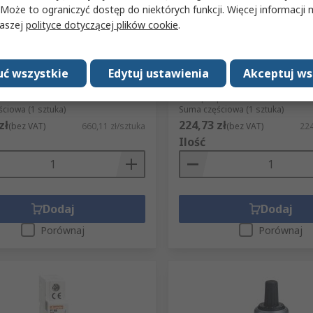
 Może to ograniczyć dostęp do niektórych funkcji. Więcej informacji
agazynie
W magazynie
naszej
polityce dotyczącej plików cookie
.
k BF 230V ac Lovato styki: 3-
Stycznik BG 24V dc Lovato 
wy 18.5 kW 3 NO Śruba
biegunowy 4 kW 9 A 3 NO/
A230
dc Śruba 11BG0910D024
ć wszystkie
Edytuj ustawienia
Akceptuj ws
685-1374
Nr art. RS
890-4247
 producenta
BF3800A230
Nr części producenta
11BG0910D
ciowa (1 sztuka)
Suma częściowa (1 sztuka)
zł
224,73 zł
(bez VAT)
660,11 zł/sztuka
(bez VAT)
224
Ilość
Dodaj
Dodaj
Porównaj
Porównaj