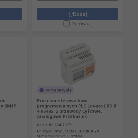
Dodaj
Porównaj
W magazynie
 do
Procesor sterowników
go SM1P
programowalnych PLC Lovato LRD 8
4 RS485, 2 przewody Cyfrowe,
Analogowe Przekaźnik
P
Nr art. RS
224-7377
Nr części producenta
LRD12RD024
Suma częściowa (1 sztuka)