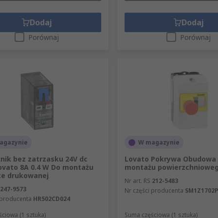
Dodaj
Dodaj
Porównaj
Porównaj
agazynie
W magazynie
nik bez zatrzasku 24V dc
Lovato Pokrywa Obudowa
vato 8A 0.4 W Do montażu
montażu powierzchniowe
ce drukowanej
Nr art. RS
212-5483
247-9573
Nr części producenta
SM1Z1702
 producenta
HR502CD024
ciowa (1 sztuka)
Suma częściowa (1 sztuka)