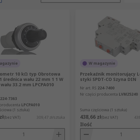
agazynie
W magazynie
jometr 10 kΩ typ Obrotowa
Przekaźnik monitorujący 
1 średnica wału 22 mm 1 1 W
styki SPDT-CO Szyna DIN
 wału 33.2 mm LPCPA010
Nr art. RS
224-7400
Nr części producenta
LVM25240
224-7363
 producenta
LPCPA010
ciowa (1 sztuka)
Suma częściowa (1 sztuka)
zł
438,66 zł
(bez VAT)
309,47 zł/sztuka
(bez VAT)
438
Ilość