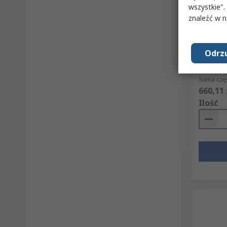
wszystkie".
W m
znaleźć w 
Styczni
bieguno
BF3800
Odrzu
Nr art. RS
Nr części
Suma częś
660,11 
Ilość