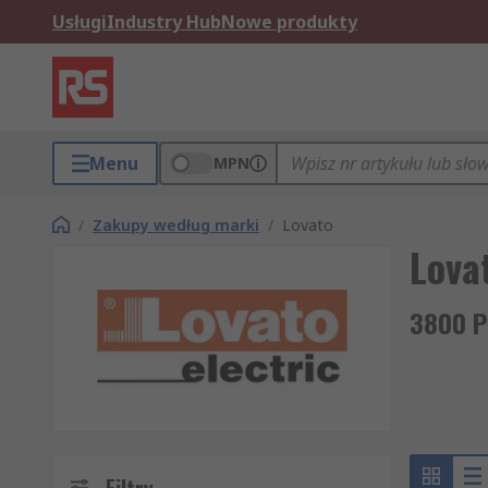
Usługi
Industry Hub
Nowe produkty
Menu
MPN
/
Zakupy według marki
/
Lovato
Lova
3800 P