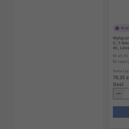
W m
Wyłączn
C, 1-bi
dc, Lov
Nr art. RS
Nr części
Suma częś
70,25 z
Ilość