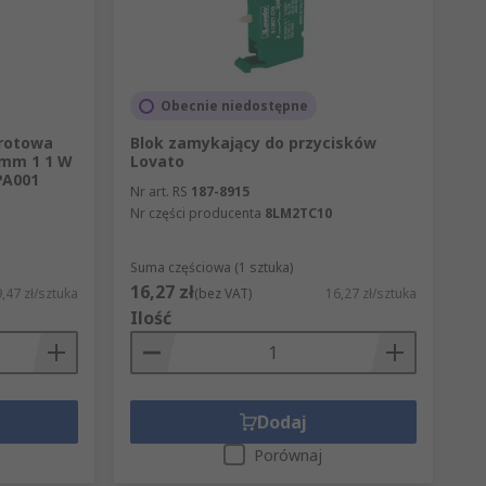
Obecnie niedostępne
brotowa
Blok zamykający do przycisków
 mm 1 1 W
Lovato
PA001
Nr art. RS
187-8915
Nr części producenta
8LM2TC10
Suma częściowa (1 sztuka)
16,27 zł
,47 zł/sztuka
(bez VAT)
16,27 zł/sztuka
Ilość
Dodaj
Porównaj