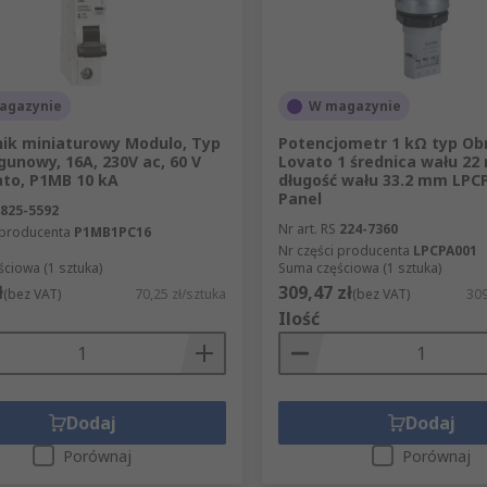
agazynie
W magazynie
ik miniaturowy Modulo, Typ
Potencjometr 1 kΩ typ O
egunowy, 16A, 230V ac, 60 V
Lovato 1 średnica wału 22
ato, P1MB 10 kA
długość wału 33.2 mm LPC
Panel
825-5592
Nr art. RS
224-7360
 producenta
P1MB1PC16
Nr części producenta
LPCPA001
ciowa (1 sztuka)
Suma częściowa (1 sztuka)
ł
309,47 zł
(bez VAT)
70,25 zł/sztuka
(bez VAT)
309
Ilość
Dodaj
Dodaj
Porównaj
Porównaj