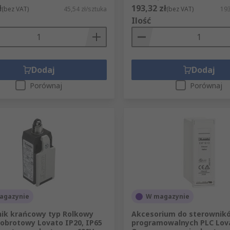
ł
193,32 zł
(bez VAT)
45,54 zł/sztuka
(bez VAT)
193
Ilość
Dodaj
Dodaj
Porównaj
Porównaj
agazynie
W magazynie
ik krańcowy typ Rolkowy
Akcesorium do sterownik
 obrotowy Lovato IP20, IP65
programowalnych PLC Lov