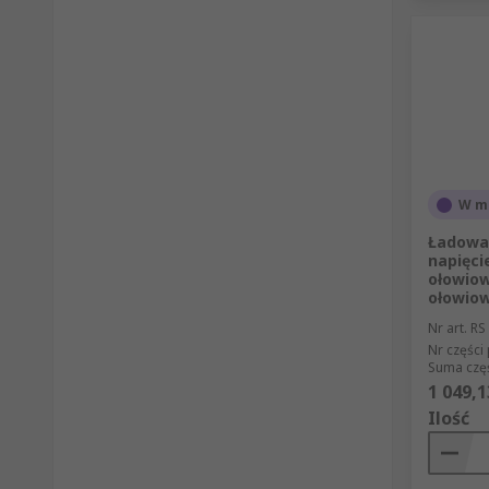
W m
Ładowa
napięci
ołowiow
ołowio
Nr art. RS
Nr części
Suma częś
1 049,1
Ilość