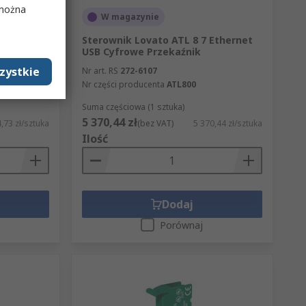
 można
W magazynie
styki: 3-
Sterownik Lovato ATL 8 7 Ethernet
1 NO 24V
USB Cyfrowe Przekaźnik
zystkie
Nr art. RS
272-6107
Nr części producenta
ATL800
024
Suma częściowa (1 sztuka)
5 370,44 zł
,73 zł/sztuka
(bez VAT)
5 370,44 zł/sztuka
Ilość
Dodaj
Porównaj