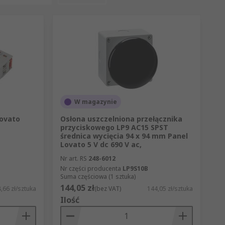
W magazynie
Lovato
Osłona uszczelniona przełącznika
przyciskowego LP9 AC15 SPST
średnica wycięcia 94 x 94 mm Panel
Lovato 5 V dc 690 V ac,
Nr art. RS
248-6012
Nr części producenta
LP9S10B
Suma częściowa (1 sztuka)
144,05 zł
,66 zł/sztuka
(bez VAT)
144,05 zł/sztuka
Ilość