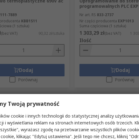
wo termoplastyczne 690V ac
Oprogramowanie do ster
programowalnych PLC EXP
111-7889
Nr art. RS
833-2737
 producenta
KBB1S11
Nr części producenta
EXP1013
ciowa (1 sztuka)
Suma częściowa (1 sztuka)
ł
1 303,29 zł
(bez VAT)
90,32 zł/sztuka
(bez VAT)
1 303
Ilość
Dodaj
Dodaj
Porównaj
Porównaj
my Twoją prywatność
ków cookie i innych technologii do statystycznej analizy użytkowani
cji i wyświetlania reklam na stronach internetowych osób trzecich. Kl
szystkie", wyrażasz zgodę na przetwarzanie wszystkich plików cook
 cookie, klikając "Edytuj ustawienia". Jeśli tego nie chcesz, kliknij "Od