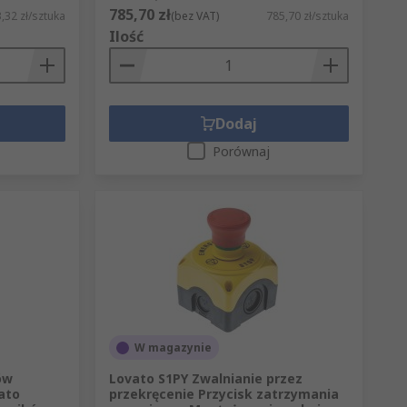
785,70 zł
,32 zł/sztuka
(bez VAT)
785,70 zł/sztuka
Ilość
Dodaj
Porównaj
W magazynie
ów
Lovato S1PY Zwalnianie przez
ato
przekręcenie Przycisk zatrzymania