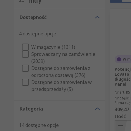
Filtry
Dostępność
4 dostępne opcje
W magazynie (1311)
Sprowadzany na zamówienie
W m
(2039)
Dostępne do zamówienia z
Potenc
Lovato 
odroczoną dostawą (376)
długość
Dostępne do zamówienia w
Panel
przedsprzedaży (5)
Nr art. RS
Nr części
Suma częś
Kategoria
309,47 
Ilość
14 dostępne opcje