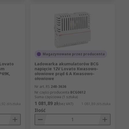
Magazynowane przez producenta
 Lovato
Ładowarka akumulatorów BCG
 mm
napięcie 12V Lovato Kwasowo-
P69K,
ołowiowe prąd 6 A Kwasowo-
ołowiowe
Nr art. RS
248-3636
Nr części producenta
BCG0612
Suma częściowa (1 sztuka)
1 081,89 zł
,92 zł/sztuka
(bez VAT)
1 081,89 zł/sztuka
Ilość