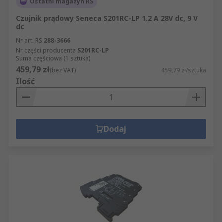
Ostatni magazyn RS
Czujnik prądowy Seneca S201RC-LP 1.2 A 28V dc, 9 V
dc
Nr art. RS
288-3666
Nr części producenta
S201RC-LP
Suma częściowa (1 sztuka)
459,79 zł
(bez VAT)
459,79 zł/sztuka
Ilość
Dodaj