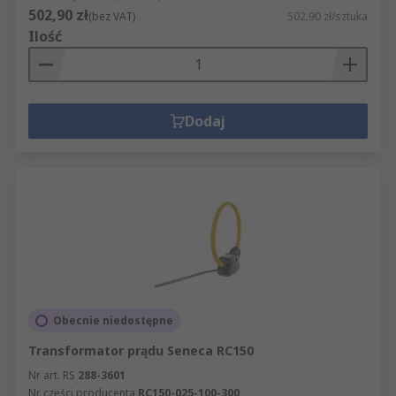
502,90 zł
(bez VAT)
502,90 zł/sztuka
Ilość
Dodaj
Obecnie niedostępne
Transformator prądu Seneca RC150
Nr art. RS
288-3601
Nr części producenta
RC150-025-100-300