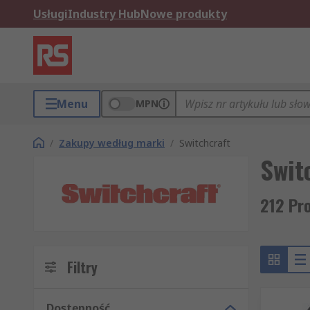
Usługi
Industry Hub
Nowe produkty
Menu
MPN
/
Zakupy według marki
/
Switchcraft
Swit
212 Pr
Filtry
Dostępność