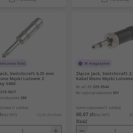
niczona ilość
W magazynie
Jack, Switchcraft 6.35 mm
Złącze Jack, Switchcraft 
ono Męski Lutowie 2
Kabel Mono Męski Lutowie
ny 500V
Nr art. RS
329-9944
218-0827
Nr części producenta
851
 producenta
280
ciowa (1 sztuka)
Suma częściowa (1 sztuka)
ł
60,07 zł
(bez VAT)
32,03 zł/sztuka
(bez VAT)
60
Ilość