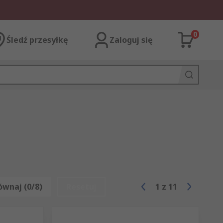
0
Śledź przesyłkę
Zaloguj się
ównaj (0/8)
Resetuj
1
z
11