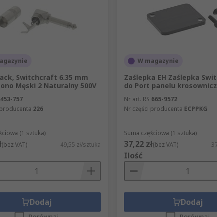
agazynie
W magazynie
Jack, Switchcraft 6.35 mm
Zaślepka EH Zaślepka Swit
ono Męski 2 Naturalny 500V
do Port panelu krosownic
453-757
Nr art. RS
665-9572
 producenta
226
Nr części producenta
ECPPKG
ciowa (1 sztuka)
Suma częściowa (1 sztuka)
ł
37,22 zł
(bez VAT)
49,55 zł/sztuka
(bez VAT)
37
Ilość
Dodaj
Dodaj
Porównaj
Porównaj