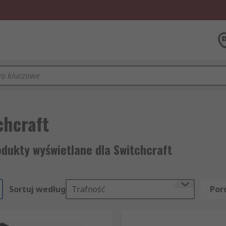
chcraft
odukty wyświetlane dla Switchcraft
Sortuj według
Trafność
Por