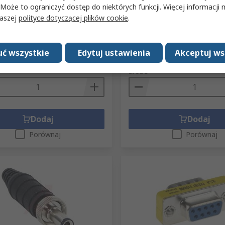
 Może to ograniczyć dostęp do niektórych funkcji. Więcej informacji
a wew: 2.5 mm 12.0V 19.5 mm
mm 250V 37 mm Nikiel
naszej
polityce dotyczącej plików cookie
.
Nr art. RS
705-1557
878-4781
Nr części producenta
760BK
 producenta
712RA
ciowa (1 sztuka)
Suma częściowa (1 sztuka)
ć wszystkie
Edytuj ustawienia
Akceptuj ws
ł
68,46 zł
(bez VAT)
60,02 zł/sztuka
(bez VAT)
68
Ilość
Dodaj
Dodaj
Porównaj
Porównaj