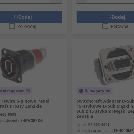
Dodaj
Dodaj
Porównaj
Porównaj
atni magazyn RS
W magazynie
Firewire 6-pinowe Panel
Switchcraft Adapter D-Sub
raft Prosty Żeńskie
15-stykowe D-Sub Męski n
Sub z 15 stykami Męski Że
665-9598
Żeńskie
 producenta
EHFW2BPKG
Nr art. RS
665-9601
Nr części producenta
EHHD15MF