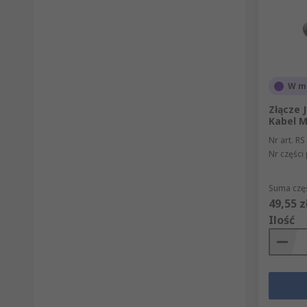
W m
Złącze 
Kabel M
Nr art. RS
Nr części
Suma częś
49,55 z
Ilość