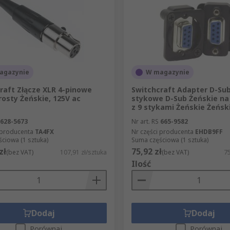
agazynie
W magazynie
raft Złącze XLR 4-pinowe
Switchcraft Adapter D-Sub
rosty Żeńskie, 125V ac
stykowe D-Sub Żeńskie na
z 9 stykami Żeńskie Żeńsk
628-5673
Nr art. RS
665-9582
 producenta
TA4FX
Nr części producenta
EHDB9FF
ciowa (1 sztuka)
Suma częściowa (1 sztuka)
zł
75,92 zł
(bez VAT)
107,91 zł/sztuka
(bez VAT)
75
Ilość
Dodaj
Dodaj
Porównaj
Porównaj