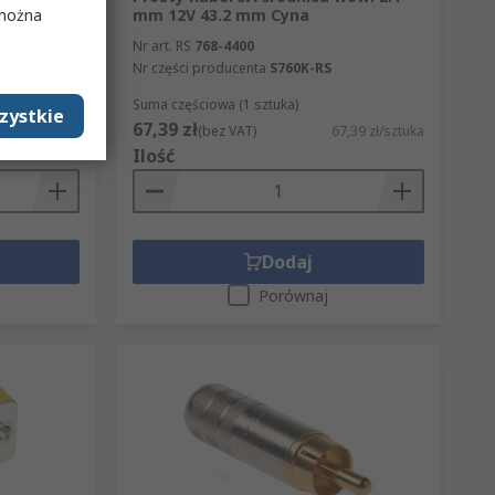
 można
mm 12V 43.2 mm Cyna
Nr art. RS
768-4400
Nr części producenta
S760K-RS
Suma częściowa (1 sztuka)
zystkie
67,39 zł
,46 zł/sztuka
(bez VAT)
67,39 zł/sztuka
Ilość
Dodaj
Porównaj