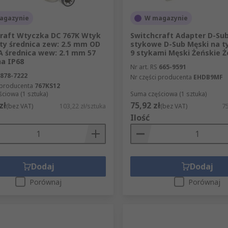
agazynie
W magazynie
raft Wtyczka DC 767K Wtyk
Switchcraft Adapter D-Sub
ty średnica zew: 2.5 mm OD
stykowe D-Sub Męski na t
A średnica wew: 2.1 mm 57
9 stykami Męski Żeńskie Ż
a IP68
Nr art. RS
665-9591
878-7222
Nr części producenta
EHDB9MF
 producenta
767KS12
ciowa (1 sztuka)
Suma częściowa (1 sztuka)
zł
75,92 zł
(bez VAT)
103,22 zł/sztuka
(bez VAT)
75
Ilość
Dodaj
Dodaj
Porównaj
Porównaj