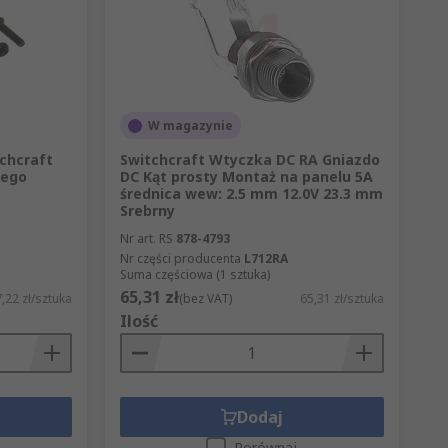
W magazynie
chcraft
Switchcraft Wtyczka DC RA Gniazdo
zego
DC Kąt prosty Montaż na panelu 5A
średnica wew: 2.5 mm 12.0V 23.3 mm
Srebrny
Nr art. RS
878-4793
Nr części producenta
L712RA
Suma częściowa (1 sztuka)
65,31 zł
,22 zł/sztuka
(bez VAT)
65,31 zł/sztuka
Ilość
Dodaj
Porównaj