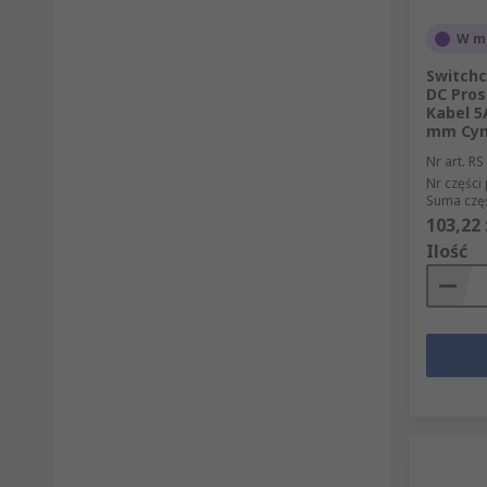
W m
Switchc
DC Pros
Kabel 5
mm Cyn
Nr art. RS
Nr części
Suma częś
103,22 
Ilość