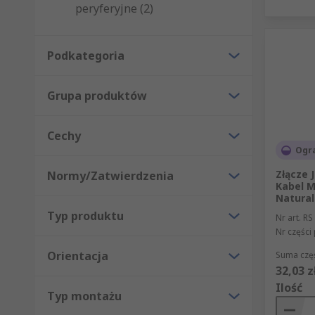
peryferyjne (2)
Podkategoria
Grupa produktów
Cechy
Ogra
Złącze 
Normy/Zatwierdzenia
Kabel M
Natural
Typ produktu
Nr art. RS
Nr części
Orientacja
Suma częś
32,03 z
Ilość
Typ montażu