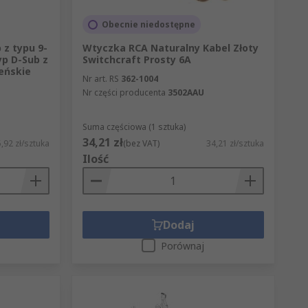
Obecnie niedostępne
 z typu 9-
Wtyczka RCA Naturalny Kabel Złoty
yp D-Sub z
Switchcraft Prosty 6A
eńskie
Nr art. RS
362-1004
Nr części producenta
3502AAU
Suma częściowa (1 sztuka)
34,21 zł
,92 zł/sztuka
(bez VAT)
34,21 zł/sztuka
Ilość
Dodaj
Porównaj