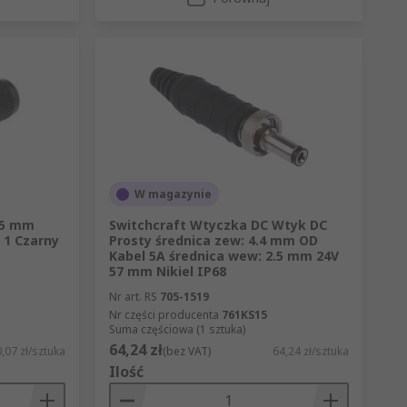
W magazynie
2.5 mm
Switchcraft Wtyczka DC Wtyk DC
 1 Czarny
Prosty średnica zew: 4.4 mm OD
Kabel 5A średnica wew: 2.5 mm 24V
57 mm Nikiel IP68
Nr art. RS
705-1519
Nr części producenta
761KS15
Suma częściowa (1 sztuka)
64,24 zł
,07 zł/sztuka
(bez VAT)
64,24 zł/sztuka
Ilość