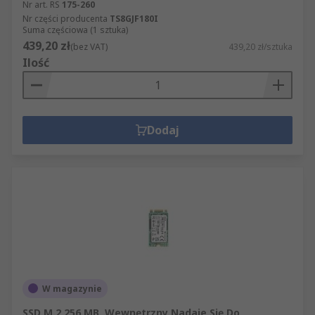
Nr art. RS
175-260
Nr części producenta
TS8GJF180I
Suma częściowa (1 sztuka)
439,20 zł
(bez VAT)
439,20 zł/sztuka
Ilość
Dodaj
W magazynie
SSD M.2 256 MB, Wewnętrzny Nadaje Się Do