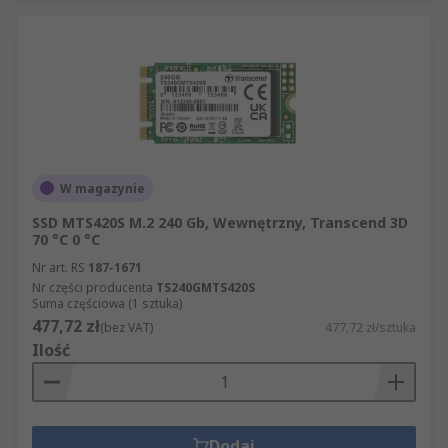
W magazynie
SSD MTS420S M.2 240 Gb, Wewnętrzny, Transcend 3D
70 °C 0 °C
Nr art. RS
187-1671
Nr części producenta
TS240GMTS420S
Suma częściowa (1 sztuka)
477,72 zł
(bez VAT)
477,72 zł/sztuka
Ilość
Dodaj