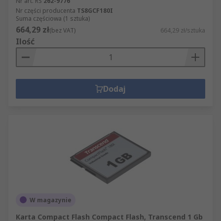
Nr art. RS
262-9776
Nr części producenta
TS8GCF180I
Suma częściowa (1 sztuka)
664,29 zł
(bez VAT)
664,29 zł/sztuka
Ilość
Dodaj
W magazynie
Karta Compact Flash Compact Flash, Transcend 1 Gb