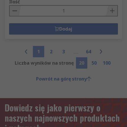
Ilość
Dodaj
1
2
3
64
Liczba wyników na stronę
20
50
100
Powrót na górę strony
Dowiedz się jako pierwszy o
naszych najnowszych produktach