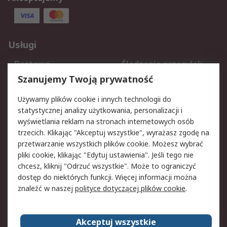
Usługi
Dostawa
Śledzenie przesyłek
Reklamacje i zwroty
Rejestracja
Szanujemy Twoją prywatność
Pomoc
Używamy plików cookie i innych technologii do
statystycznej analizy użytkowania, personalizacji i
Aspekty prawne
wyświetlania reklam na stronach internetowych osób
trzecich. Klikając "Akceptuj wszystkie", wyrażasz zgodę na
Bezpieczeństwo e-
Polityka dotycząca
przetwarzanie wszystkich plików cookie. Możesz wybrać
maila
plików cookie
pliki cookie, klikając "Edytuj ustawienia". Jeśli tego nie
Polityka prywatności
Użytkowanie witryny
chcesz, kliknij "Odrzuć wszystkie". Może to ograniczyć
Zastrzeżenia prawne
Warunki Sprzedaży
dostęp do niektórych funkcji. Więcej informacji można
znaleźć w naszej
polityce dotyczącej plików cookie
.
O firmie RS
Akceptuj wszystkie
Grupa RS
Kontakt