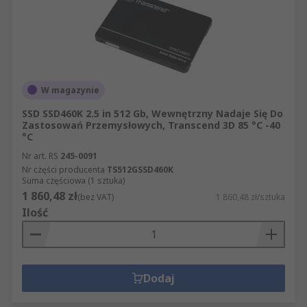
W magazynie
SSD SSD460K 2.5 in 512 Gb, Wewnętrzny Nadaje Się Do
Zastosowań Przemysłowych, Transcend 3D 85 °C -40
°C
Nr art. RS
245-0091
Nr części producenta
TS512GSSD460K
Suma częściowa (1 sztuka)
1 860,48 zł
(bez VAT)
1 860,48 zł/sztuka
Ilość
Dodaj