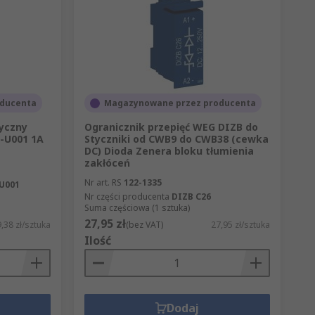
ducenta
Magazynowane przez producenta
yczny
Ogranicznik przepięć WEG DIZB do
3-U001 1A
Styczniki od CWB9 do CWB38 (cewka
DC) Dioda Zenera bloku tłumienia
zakłóceń
Nr art. RS
122-1335
U001
Nr części producenta
DIZB C26
Suma częściowa (1 sztuka)
27,95 zł
,38 zł/sztuka
(bez VAT)
27,95 zł/sztuka
Ilość
Dodaj