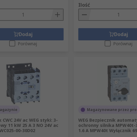
Ilość
Dodaj
Dodaj
Porównaj
Porównaj
agazynie
Magazynowane przez pro
k CWC 24V ac WEG styki: 3-
WEG Bezpiecznik automat
wy 11 kW 25 A 3 NO 24V ac
ochronny silnika MPW40t-3
CWC025-00-30D02
1.6 A MPW40t Wyłącznik 6