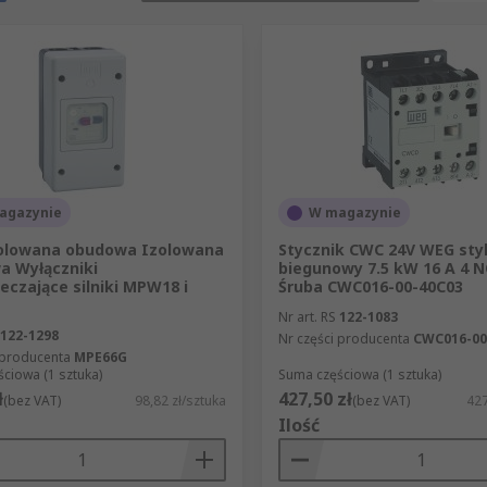
agazynie
W magazynie
olowana obudowa Izolowana
Stycznik CWC 24V WEG styk
a Wyłączniki
biegunowy 7.5 kW 16 A 4 N
eczające silniki MPW18 i
Śruba CWC016-00-40C03
Nr art. RS
122-1083
122-1298
Nr części producenta
CWC016-00
 producenta
MPE66G
ciowa (1 sztuka)
Suma częściowa (1 sztuka)
ł
427,50 zł
(bez VAT)
98,82 zł/sztuka
(bez VAT)
427
Ilość