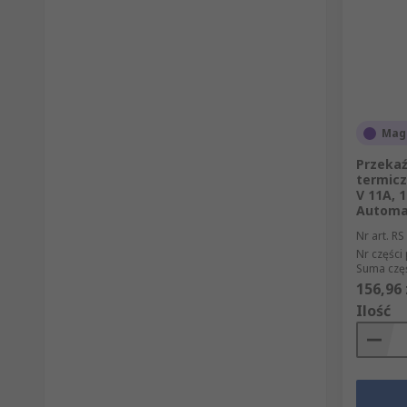
Mag
Przekaź
termicz
V 11A, 
Automat
Nr art. RS
Nr części
Suma częś
156,96 
Ilość