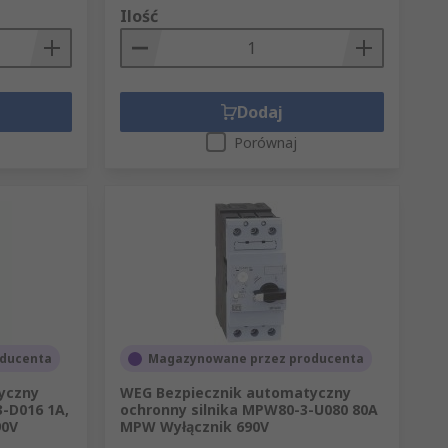
Ilość
Dodaj
Porównaj
ducenta
Magazynowane przez producenta
yczny
WEG Bezpiecznik automatyczny
-D016 1A,
ochronny silnika MPW80-3-U080 80A
90V
MPW Wyłącznik 690V