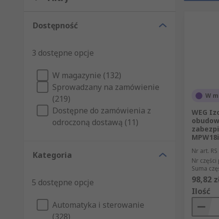
Dostępność
3 dostępne opcje
W magazynie (132)
Sprowadzany na zamówienie
W m
(219)
Dostępne do zamówienia z
WEG Iz
obudow
odroczoną dostawą (11)
zabezpi
MPW18i
Nr art. RS
Kategoria
Nr części
Suma częś
98,82 z
5 dostępne opcje
Ilość
Automatyka i sterowanie
(328)