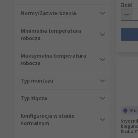
Ilość
Normy/Zatwierdzenia
Minimalna temperatura
robocza
Maksymalna temperatura
robocza
Typ montażu
Typ złącza
W m
Konfiguracja w stanie
Styczni
normalnym
bieguno
Śruba 