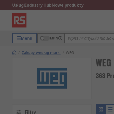
Usługi
Industry Hub
Nowe produkty
Menu
MPN
/
Zakupy według marki
/
WEG
WEG
363 Pr
Filtry