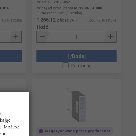
Nr art. RS
201-3462
D016
Nr części producenta
MPW80-3-U080
Suma częściowa (1 sztuka)
1 266,12 zł
,18 zł/sztuka
(bez VAT)
1 266,12 zł/sztuka
Ilość
Dodaj
Porównaj
a,
ikając
ie. Możesz
ducenta
Magazynowane przez producenta
rzuć