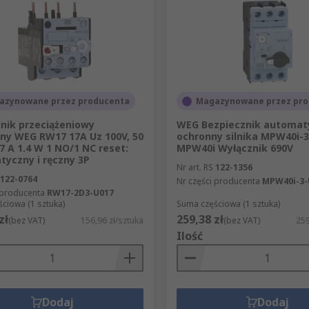
azynowane przez producenta
Magazynowane przez pro
nik przeciążeniowy
WEG Bezpiecznik automat
ny WEG RW17 17A Uz 100V, 50
ochronny silnika MPW40i-
17 A 1.4 W 1 NO/1 NC reset:
MPW40i Wyłącznik 690V
yczny i ręczny 3P
Nr art. RS
122-1356
122-0764
Nr części producenta
MPW40i-3-
 producenta
RW17-2D3-U017
ciowa (1 sztuka)
Suma częściowa (1 sztuka)
zł
259,38 zł
(bez VAT)
156,96 zł/sztuka
(bez VAT)
259
Ilość
Dodaj
Dodaj