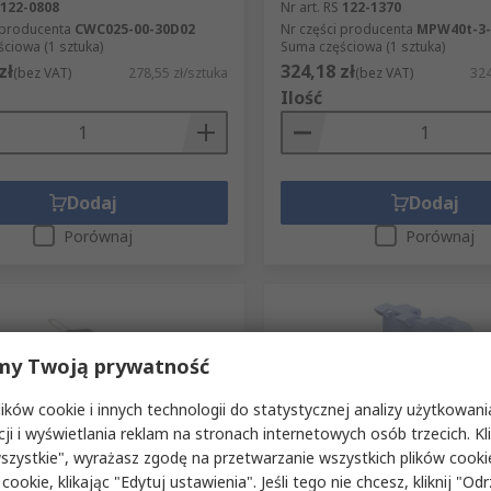
122-0808
Nr art. RS
122-1370
 producenta
CWC025-00-30D02
Nr części producenta
MPW40t-3-
ciowa (1 sztuka)
Suma częściowa (1 sztuka)
zł
324,18 zł
(bez VAT)
278,55 zł/sztuka
(bez VAT)
324
Ilość
Dodaj
Dodaj
Porównaj
Porównaj
my Twoją prywatność
ków cookie i innych technologii do statystycznej analizy użytkowani
cji i wyświetlania reklam na stronach internetowych osób trzecich. Kl
szystkie", wyrażasz zgodę na przetwarzanie wszystkich plików cook
azynowane przez producenta
Magazynowane przez pro
 cookie, klikając "Edytuj ustawienia". Jeśli tego nie chcesz, kliknij "Od