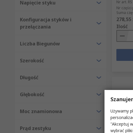
Napięcie styku
Nr art. RS
Nr części
Suma częś
278,55 
Konfiguracja styków i
Ilość
przełączania
Liczba Biegunów
Szerokość
Długość
Głębokość
Szanuje
Moc znamionowa
Używamy pli
personaliza
"Akceptuj w
Prąd zestyku
Mag
wybrać pliki