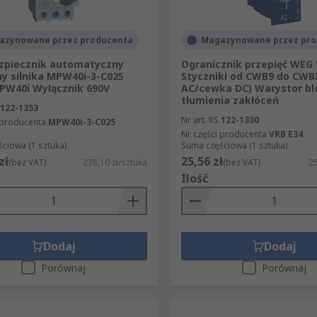
azynowane przez producenta
Magazynowane przez pro
zpiecznik automatyczny
Ogranicznik przepięć WEG
y silnika MPW40i-3-C025
Styczniki od CWB9 do CWB
PW40i Wyłącznik 690V
AC/cewka DC) Warystor bl
tłumienia zakłóceń
122-1353
Nr art. RS
122-1330
 producenta
MPW40i-3-C025
Nr części producenta
VRB E34
ciowa (1 sztuka)
Suma częściowa (1 sztuka)
zł
25,56 zł
(bez VAT)
238,10 zł/sztuka
(bez VAT)
25
Ilość
Dodaj
Dodaj
Porównaj
Porównaj