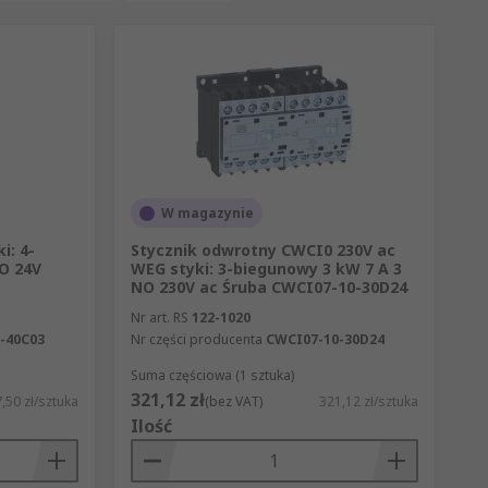
W magazynie
i: 4-
Stycznik odwrotny CWCI0 230V ac
O 24V
WEG styki: 3-biegunowy 3 kW 7 A 3
NO 230V ac Śruba CWCI07-10-30D24
Nr art. RS
122-1020
-40C03
Nr części producenta
CWCI07-10-30D24
Suma częściowa (1 sztuka)
321,12 zł
,50 zł/sztuka
(bez VAT)
321,12 zł/sztuka
Ilość