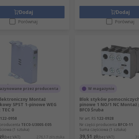
Dodaj
Dodaj
Porównaj
Porównaj
azynowane przez producenta
W magazynie
lektroniczny Montaż
Blok styków pomocniczyc
skowy SPST 1-pinowe WEG
pinowe 1 NO/1 NC Montaż 
c TEC 0
BFC0 Śruba
122-0958
Nr art. RS
122-0928
 producenta
TEC0-U300S-E05
Nr części producenta
BFC0-11
ciowa (1 sztuka)
Suma częściowa (1 sztuka)
zł
39,51 zł
(bez VAT)
276,17 zł/sztuka
(bez VAT)
39