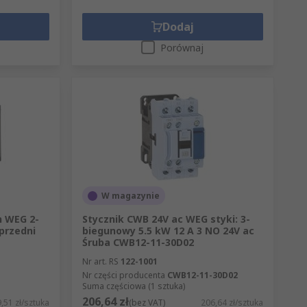
Dodaj
Porównaj
W magazynie
h WEG 2-
Stycznik CWB 24V ac WEG styki: 3-
przedni
biegunowy 5.5 kW 12 A 3 NO 24V ac
Śruba CWB12-11-30D02
Nr art. RS
122-1001
Nr części producenta
CWB12-11-30D02
Suma częściowa (1 sztuka)
206,64 zł
,51 zł/sztuka
(bez VAT)
206,64 zł/sztuka