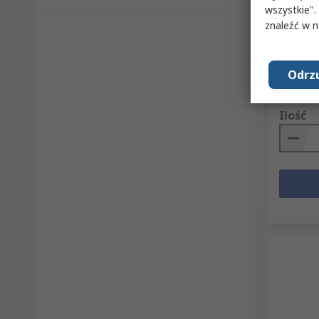
wszystkie".
Ogranic
Montaż
znaleźć w 
Nr art. RS
Nr części
Odrzu
Suma częś
34,34 z
Ilość