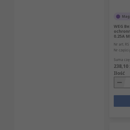
Mag
WEG Be
ochronn
0.25A M
Nr art. RS
Nr części
Suma częś
238,10 
Ilość