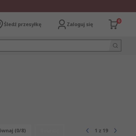
0
Śledź przesyłkę
Zaloguj się
ównaj (0/8)
Resetuj
1
z
19