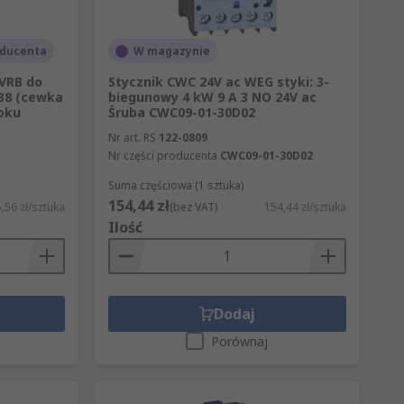
ducenta
W magazynie
 VRB do
Stycznik CWC 24V ac WEG styki: 3-
38 (cewka
biegunowy 4 kW 9 A 3 NO 24V ac
oku
Śruba CWC09-01-30D02
Nr art. RS
122-0809
Nr części producenta
CWC09-01-30D02
Suma częściowa (1 sztuka)
154,44 zł
,56 zł/sztuka
(bez VAT)
154,44 zł/sztuka
Ilość
Dodaj
Porównaj