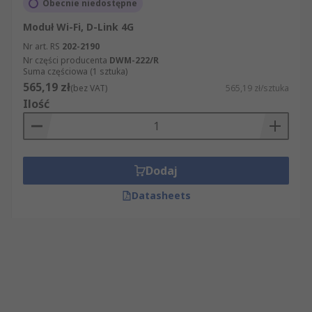
Obecnie niedostępne
Moduł Wi-Fi, D-Link 4G
Nr art. RS
202-2190
Nr części producenta
DWM-222/R
Suma częściowa (1 sztuka)
565,19 zł
(bez VAT)
565,19 zł/sztuka
Ilość
Dodaj
Datasheets