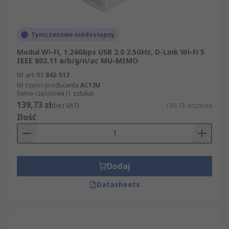
Tymczasowo niedostępny
Moduł Wi-Fi, 1.24Gbps USB 2.0 2.5GHz, D-Link Wi-Fi 5
IEEE 802.11 a/b/g/n/ac MU-MIMO
Nr art. RS
842-512
Nr części producenta
AC13U
Suma częściowa (1 sztuka)
139,73 zł
(bez VAT)
139,73 zł/sztuka
Ilość
Dodaj
Datasheets