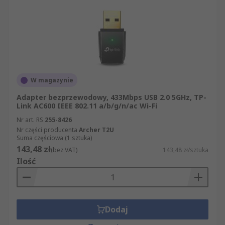
zapewnienie Państwu najwyższej klasy
produktów i usług. RS spełnia najwyższe
standardy B2B, co oznacza, że mają Państwo
gwarancję wysokiej jakości wszystkich
oferowanych przez nas produktów z kategorii
Adaptery bezprzewodowe. Dzięki nam mogą
Państwo łatwo znaleźć produkt, który będzie
W magazynie
spełniał wszystkie Państwa oczekiwania,
ponieważ oferujemy nie tylko wyjątkowo bogaty
Adapter bezprzewodowy, 433Mbps USB 2.0 5GHz, TP-
Link AC600 IEEE 802.11 a/b/g/n/ac Wi-Fi
asortyment, ale także możliwość jego szybkiego
Nr art. RS
255-8426
przeglądania na naszej stronie internetowej.
Nr części producenta
Archer T2U
Suma częściowa (1 sztuka)
143,48 zł
(bez VAT)
143,48 zł/sztuka
Ilość
Dodaj