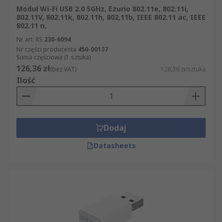
Moduł Wi-Fi USB 2.0 5GHz, Ezurio 802.11e, 802.11i,
802.11V, 802.11k, 802.11h, 802,11b, IEEE 802.11 ac, IEEE
802.11 n,
Nr art. RS
230-6094
Nr części producenta
450-00137
Suma częściowa (1 sztuka)
126,36 zł
(bez VAT)
126,36 zł/sztuka
Ilość
Dodaj
Datasheets