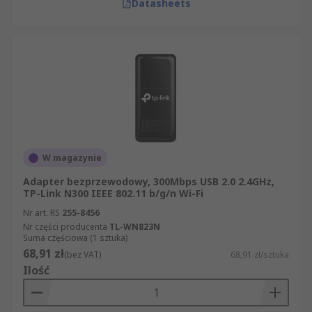
Datasheets
W magazynie
Adapter bezprzewodowy, 300Mbps USB 2.0 2.4GHz,
TP-Link N300 IEEE 802.11 b/g/n Wi-Fi
Nr art. RS
255-8456
Nr części producenta
TL-WN823N
Suma częściowa (1 sztuka)
68,91 zł
(bez VAT)
68,91 zł/sztuka
Ilość