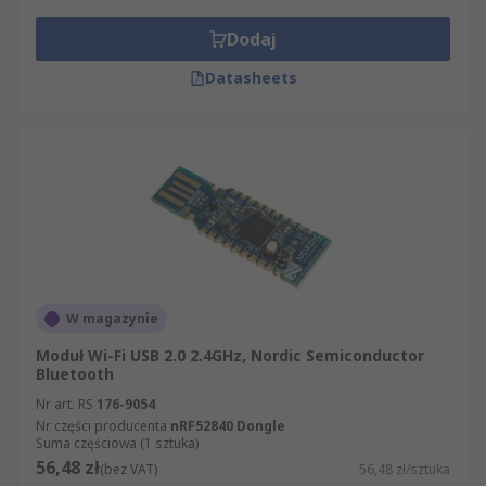
Dodaj
Datasheets
W magazynie
Moduł Wi-Fi USB 2.0 2.4GHz, Nordic Semiconductor
Bluetooth
Nr art. RS
176-9054
Nr części producenta
nRF52840 Dongle
Suma częściowa (1 sztuka)
56,48 zł
(bez VAT)
56,48 zł/sztuka