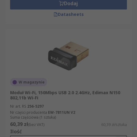
Dodaj
Datasheets
W magazynie
Moduł Wi-Fi, 150Mbps USB 2.0 2.4GHz, Edimax N150
802,11b Wi-Fi
Nr art. RS
256-5297
Nr części producenta
EW-7811UN V2
Suma częściowa (1 sztuka)
60,39 zł
(bez VAT)
60,39 zł/sztuka
Ilość