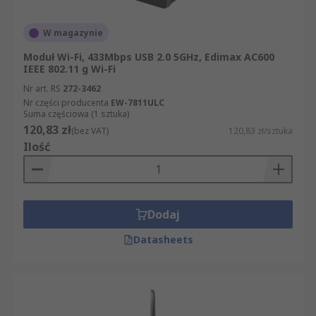
W magazynie
Moduł Wi-Fi, 433Mbps USB 2.0 5GHz, Edimax AC600
IEEE 802.11 g Wi-Fi
Nr art. RS
272-3462
Nr części producenta
EW-7811ULC
Suma częściowa (1 sztuka)
120,83 zł
(bez VAT)
120,83 zł/sztuka
Ilość
Dodaj
Datasheets