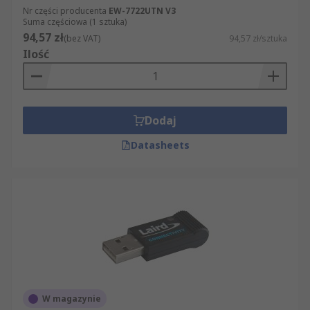
Nr części producenta
EW-7722UTN V3
Suma częściowa (1 sztuka)
94,57 zł
(bez VAT)
94,57 zł/sztuka
Ilość
Dodaj
Datasheets
W magazynie