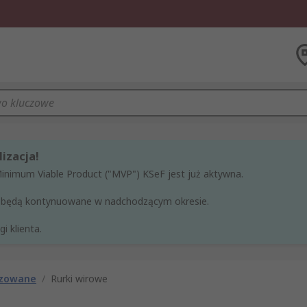
izacja!
Minimum Viable Product ("MVP") KSeF jest już aktywna.
ne będą kontynuowane w nadchodzącym okresie.
i klienta.
zowane
/
Rurki wirowe