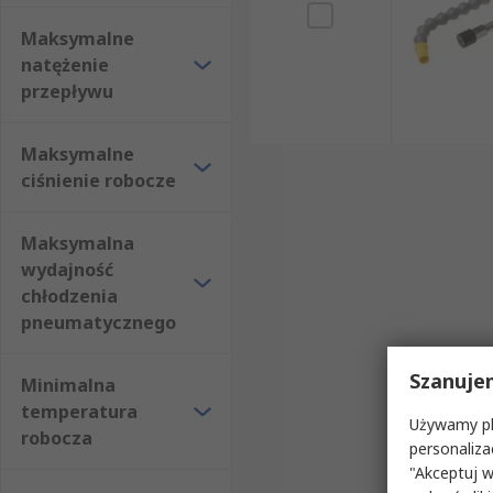
Maksymalne
natężenie
przepływu
Maksymalne
ciśnienie robocze
Maksymalna
wydajność
chłodzenia
pneumatycznego
Szanuje
Minimalna
temperatura
Używamy pli
robocza
personaliza
"Akceptuj w