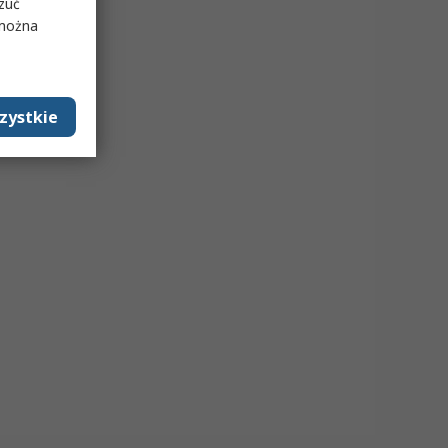
rzuć
 można
zystkie