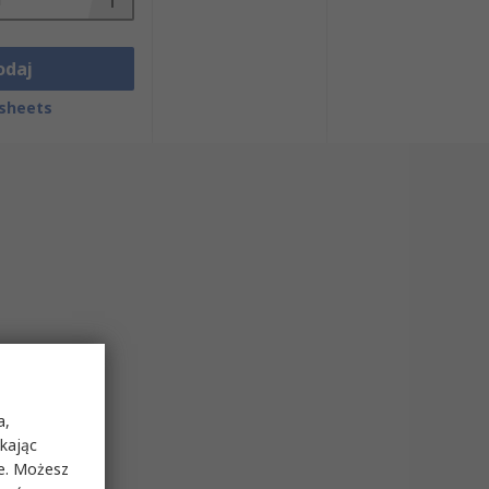
odaj
sheets
a,
ikając
ie. Możesz