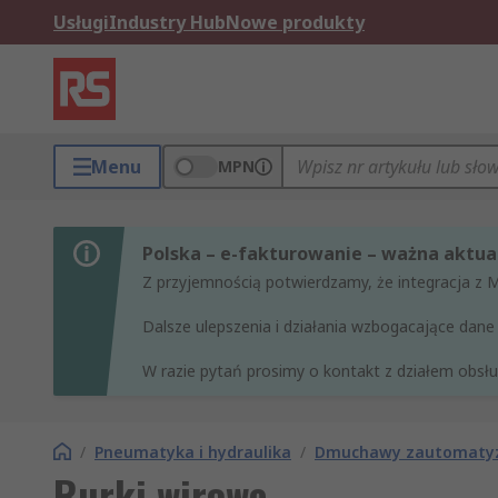
Usługi
Industry Hub
Nowe produkty
Menu
MPN
Polska – e-fakturowanie – ważna aktual
Z przyjemnością potwierdzamy, że integracja z 
Dalsze ulepszenia i działania wzbogacające da
W razie pytań prosimy o kontakt z działem obsług
/
Pneumatyka i hydraulika
/
Dmuchawy zautomaty
Rurki wirowe