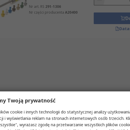
Nr art. RS
291-1306
Nr części producenta
A20400
D
Data
my Twoją prywatność
ków cookie i innych technologii do statystycznej analizy użytkowani
cji i wyświetlania reklam na stronach internetowych osób trzecich. Kl
szystkie", wyrażasz zgodę na przetwarzanie wszystkich plików cook