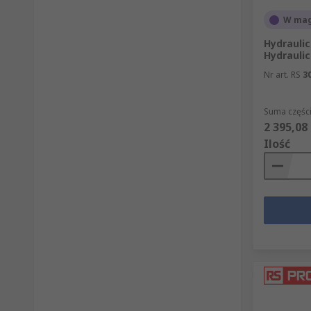
W mag
Hydraulic
Hydraulic
Nr art. RS
3
Suma części
2 395,08 
Ilość