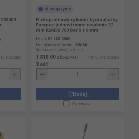
W magazynie
 226400
Niskoprofilowy cylinder hydrauliczny
r
Enerpac Jednostronne działanie 32
mm RSM50 700 bar 5 t 6 mm
Nr art. RS
283-0982
0
Nr części producenta
RSM50
Suma częściowa (1 sztuka)
1 818,00 zł
,15 zł/sztuka
(bez VAT)
1 818,00 zł/sztuka
Ilość
Dodaj
Porównaj