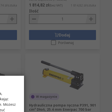
, zabezpieczenia przed przeciążeniem
1 814,82 zł
74 zł/sztuka
(bez VAT)
1 814,82 zł/sztuka
cją producenta i wymaganiami danej
Ilość
Dodaj
ynowych. Kategoria obejmuje m.in.
e są hydrauliczne pompy ręczne,
Porównaj
któw obejmuje urządzenia takich
do danej aplikacji.
a,
W magazynie
ikając
ie. Możesz
P392, 901
Hydrauliczna pompa ręczna P391, 901
700 bar
cm³ Dłoń, 25.4 mm Enerpac 700 bar
rzuć