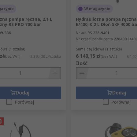
azynie
W magazynie
zna pompa ręczna, 2.1 L
Hydrauliczna pompa ręczna
zny RS PRO 700 bar
E/400, 0.2 L Dłoń SKF 4000 ba
09-336
Nr art. RS
238-9401
Nr części producenta
226400 E/40
owa (1 sztuka)
Suma częściowa (1 sztuka)
zł
6 140,15 zł
(bez VAT)
2 395,08 zł/sztuka
(bez VAT)
6 140
Ilość
Dodaj
Dodaj
Porównaj
Porównaj