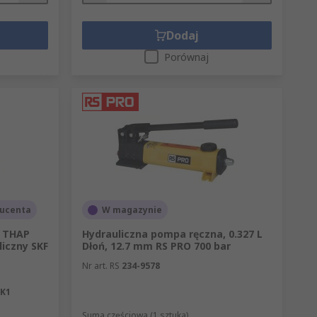
Dodaj
raulice szczególnie ważna jest zgodność
Porównaj
ść lub zaburzać pracę całej instalacji.
ontażowy;
ucenta
W magazynie
a THAP
Hydrauliczna pompa ręczna, 0.327 L
liczny SKF
Dłoń, 12.7 mm RS PRO 700 bar
Nr art. RS
234-9578
SK1
Suma częściowa (1 sztuka)