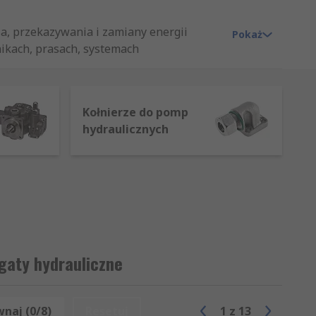
a, przekazywania i zamiany energii
Pokaż
nikach, prasach, systemach
hydrauliczną na ruch liniowy, a agregat
Kołnierze do pomp
ksymalne ciśnienie robocze, przepływ,
hydraulicznych
onkretnej aplikacji.
hem albo zasilanie narzędzi i
h maszynowych.
egaty hydrauliczne
naj (0/8)
Resetuj
1
z
13