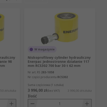
wpływem ciśnienia cieczy roboczej. Przy
ocie oraz dopuszczalne warunki pracy.
W magazynie
py ręczne sprawdzają się w przenośnych
rauliczny
Niskoprofilowy cylinder hydrauliczny
anie 98
Enerpac Jednostronne działanie 117
 mm
mm RCS302 700 bar 30 t 62 mm
wory i elementy kontrolne. Wykorzystuje
Nr art. RS
283-1058
Nr części producenta
RCS302
mysłowych. W zależności od konstrukcji
 sterowania.
Suma częściowa (1 sztuka)
3 996,00 zł
,50 zł/sztuka
(bez VAT)
3 996,00 zł/sztuka
acyjne i akcesoria montażowe. Są ważne
Ilość