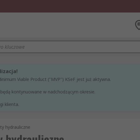
izacja!
Minimum Viable Product ("MVP") KSeF jest już aktywna.
ne będą kontynuowane w nadchodzącym okresie.
i klienta.
ty hydrauliczne
y hydrauliczne