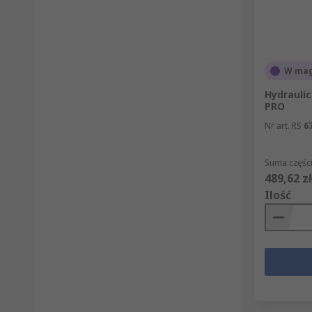
W mag
Hydrauli
PRO
Nr art. RS
6
Suma części
489,62 zł
Ilość