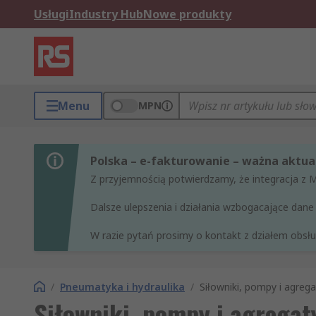
Usługi
Industry Hub
Nowe produkty
Menu
MPN
Polska – e-fakturowanie – ważna aktual
Z przyjemnością potwierdzamy, że integracja z 
Dalsze ulepszenia i działania wzbogacające da
W razie pytań prosimy o kontakt z działem obsług
/
Pneumatyka i hydraulika
/
Siłowniki, pompy i agrega
Siłowniki, pompy i agregat