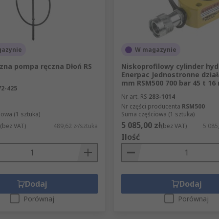
azynie
W magazynie
czna pompa ręczna Dłoń RS
Niskoprofilowy cylinder hyd
Enerpac Jednostronne dział
mm RSM500 700 bar 45 t 1
72-425
Nr art. RS
283-1014
Nr części producenta
RSM500
owa (1 sztuka)
Suma częściowa (1 sztuka)
5 085,00 zł
(bez VAT)
489,62 zł/sztuka
(bez VAT)
5 085
Ilość
Dodaj
Dodaj
Porównaj
Porównaj