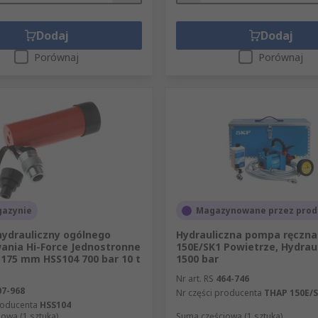
Dodaj
Dodaj
 parametrów układu, wymaganego ruchu i obciążenia. W hyd
Porównaj
Porównaj
, ponieważ niedopasowany komponent może ograniczać wydajno
zna, pompa zębata, pompa łopatkowa, agregat lub element m
do układu i wymaganej siły;
kach oraz podnośnikach;
mpach i szybkości pracy układu;
azynie
Magazynowane przez prod
 lub inne przyłącze zgodne z instalacją;
hydrauliczny ogólnego
Hydrauliczna pompa ręczn
oleju
– istotną przy pompach i agregatach;
ania Hi-Force Jednostronne
150E/SK1 Powietrze, Hydrau
 175 mm HSS104 700 bar 10 t
1500 bar
u, pracy mobilnej i serwisie;
Nr art. RS
464-746
mocne przy wymianie elementów w istniejącym układzie.
07-968
Nr części producenta
THAP 150E/
roducenta
HSS104
owa (1 sztuka)
Suma częściowa (1 sztuka)