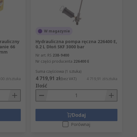
W magazynie
rauliczny
Hydrauliczna pompa ręczna 226400 E,
anie 66
0.2 L Dłoń SKF 3000 bar
6 mm
Nr art. RS
238-9400
Nr części producenta
226400 E
Suma częściowa (1 sztuka)
4 719,91 zł
,00 zł/sztuka
(bez VAT)
4 719,91 zł/sztuka
Ilość
Dodaj
Porównaj