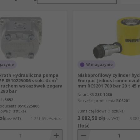
dzanych z dużą siłą,
 produkcyjnych i urządzeniach warsztatowych,
iłowej w przemyśle i utrzymaniu ruchu.
licznych
auliczne. Ich zadaniem jest wykonanie ruchu liniowego pod 
ru, skok, siła, rodzaj mocowania, przepływ na wlocie i wyl
azynie
W magazynie
czne pompy ręczne
, pompy zębate i pompy łopatkowe. Pom
xroth Hydrauliczna pompa
Niskoprofilowy cylinder hyd
ZP 0510225006 skok: 4 cm³
Enerpac Jednostronne dział
est wymagane stałe zasilanie elektryczne.
 ruchem wskazówek zegara
mm RCS201 700 bar 20 t 45
 280 bar
społami, które mogą obejmować pompę, zbiornik, silnik, za
Nr art. RS
283-1036
11-5652
Nr części producenta
RCS201
ych w maszynach, stanowiskach roboczych i aplikacjach prze
roducenta
0510225006
jności, napięcia zasilania, pojemności zbiornika i rodzaju
owa (1 sztuka)
Suma częściowa (1 sztuka)
zł
3 082,50 zł
(bez VAT)
1 221,65 zł/sztuka
(bez VAT)
3 082
k kołnierze do pomp hydraulicznych, łożyska, zestawy izol
Ilość
opasowaniu hydrauliki do istniejącej konstrukcji.