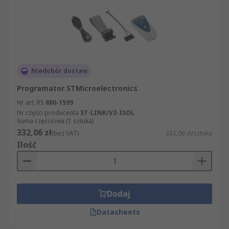
Do czego służą programatory układów
scalonych?
Programatory układów scalonych eliminują
potrzebę stosowania przełączników
Niedobór dostaw
mechanicznych podczas programowania. Mają
Programator STMicroelectronics
one wiele zastosowań elektronicznych i
Nr art. RS
880-1599
przemysłowych, takich jak sterowanie mocą
Nr części producenta
ST-LINK/V2-ISOL
silnika pojazdu i doprowadzaniem paliwa.
Suma częściowa (1 sztuka)
332,06 zł
(bez VAT)
332,06 zł/sztuka
Ilość
Dodaj
Datasheets