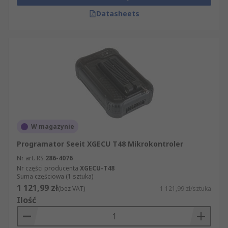
Datasheets
W magazynie
Programator Seeit XGECU T48 Mikrokontroler
Nr art. RS
286-4076
Nr części producenta
XGECU-T48
Suma częściowa (1 sztuka)
1 121,99 zł
(bez VAT)
1 121,99 zł/sztuka
Ilość