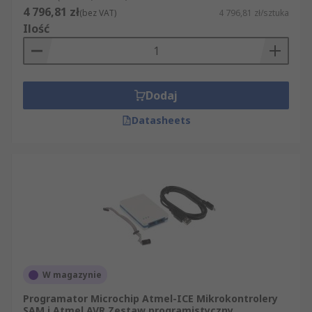
4 796,81 zł
(bez VAT)
4 796,81 zł/sztuka
Ilość
Dodaj
Datasheets
W magazynie
Programator Microchip Atmel-ICE Mikrokontrolery
SAM i Atmel AVR Zestaw programistyczny