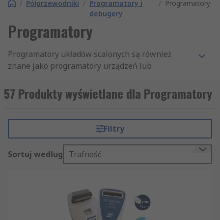
/
Półprzewodniki
/
Programatory i
/
Programatory
debugery
Programatory
Programatory układów scalonych są również
znane jako programatory urządzeń lub
programatory IC. Są to elementy wyposażenia
elektronicznego wykorzystujące napisane
57 Produkty wyświetlane dla Programatory
oprogramowanie do konfiguracji urządzeń
programowalnych. Obsługują szeroką gamę
układów scalonych, takich jak
EPROM
,
EEPROM
i
Filtry
flash
,
ROM
s,
GAL
oraz
mikrokontrolery
.
Sortuj według
Trafność
Jak działają programatory układów
scalonych?
Programatory układów scalonych umożliwiają
konfigurację urządzenia za pomocą gniazda