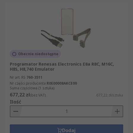
Obecnie niedostępne
Programator Renesas Electronics E8a R8C, M16C,
H8S, H8,740 Emulator
Nr art. RS
760-3511
Nr części producenta
R0E00008AKCE00
Suma częściowa (1 sztuka)
677,22 zł
(bez VAT)
677,22 zł/sztuka
Ilość
Dodaj