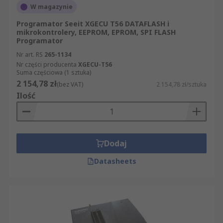
W magazynie
Programator Seeit XGECU T56 DATAFLASH i
mikrokontrolery, EEPROM, EPROM, SPI FLASH
Programator
Nr art. RS
265-1134
Nr części producenta
XGECU-T56
Suma częściowa (1 sztuka)
2 154,78 zł
(bez VAT)
2 154,78 zł/sztuka
Ilość
Dodaj
Datasheets