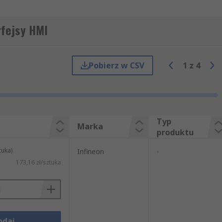
rfejsy HMI
Pobierz w CSV
1
z
4
Typ
Marka
produktu
tuka)
Infineon
-
173,16 zł/sztuka
odaj