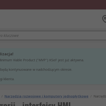
izacja!
Minimum Viable Product ("MVP") KSeF jest już aktywna.
ne będą kontynuowane w nadchodzącym okresie.
i klienta.
/
Narzędzia rozwojowe i komputery jednopłytkowe
/
Narzędz
orii - interfejsy HMI