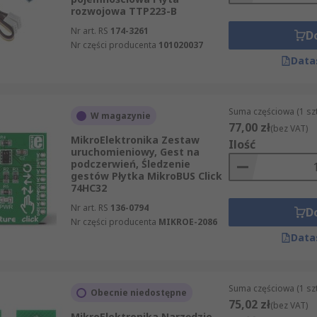
rozwojowa TTP223-B
Nr art. RS
174-3261
D
Nr części producenta
101020037
Data
Suma częściowa (1 sz
W magazynie
77,00 zł
(bez VAT)
MikroElektronika Zestaw
Ilość
uruchomieniowy, Gest na
podczerwień, Śledzenie
gestów Płytka MikroBUS Click
74HC32
Nr art. RS
136-0794
D
Nr części producenta
MIKROE-2086
Data
Suma częściowa (1 sz
Obecnie niedostępne
75,02 zł
(bez VAT)
MikroElektronika Narzędzie