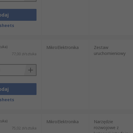
odaj
sheets
tuka)
MikroElektronika
Zestaw
uruchomieniowy
77,00 zł/sztuka
odaj
sheets
tuka)
MikroElektronika
Narzędzie
rozwojowe z
75,02 zł/sztuka