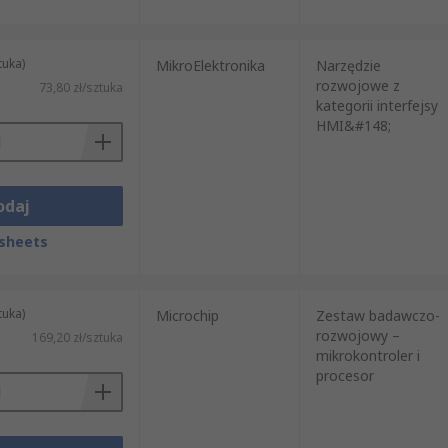
tuka)
MikroElektronika
Narzędzie
rozwojowe z
73,80 zł/sztuka
kategorii interfejsy
HMI&#148;
odaj
sheets
tuka)
Microchip
Zestaw badawczo-
rozwojowy –
169,20 zł/sztuka
mikrokontroler i
procesor