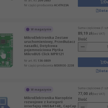
Nr art. RS
204-2685
D
Nr części producenta
AC47H23A
Data
Suma częściowa (1 sz
W magazynie
89,19 zł
(bez VAT)
MikroElektronika Zestaw
Ilość
uruchomieniowy, Przedłużacz
nasadki, Dotykowa
pojemnościowa Płytka
MikroBUS Click MPR121
Nr art. RS
136-0809
D
Nr części producenta
MIKROE-2238
Data
Suma częściowa (1 sz
W magazynie
77,00 zł
(bez VAT)
MikroElektronika Narzędzie
Ilość
rozwojowe z kategorii
interfejsy HMI&#148;, CapCap