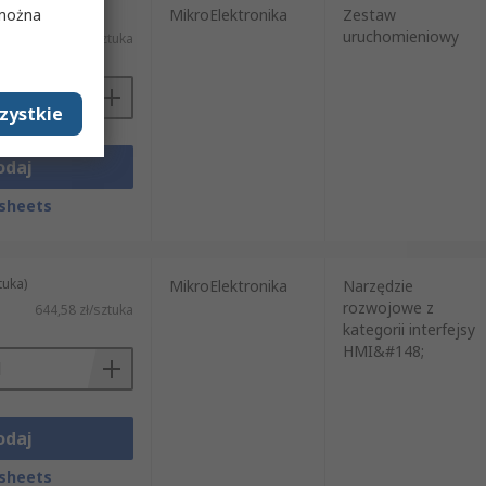
tuka)
 można
MikroElektronika
Zestaw
uruchomieniowy
56,75 zł/sztuka
zystkie
odaj
sheets
tuka)
MikroElektronika
Narzędzie
rozwojowe z
644,58 zł/sztuka
kategorii interfejsy
HMI&#148;
odaj
sheets