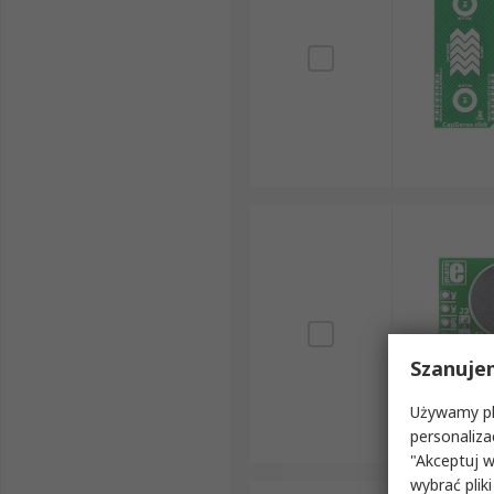
Szanuje
Używamy pli
personaliza
"Akceptuj w
wybrać pliki