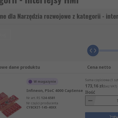
ne dla Narzędzia rozwojowe z kategorii - inte
tuj
owe dane produktu
Cena netto
Suma częściowa (1 sz
W magazynie
173,16 zł
(bez VAT)
Infineon, PSoC 4000 CapSense
Ilość
Nr art. RS
124-6581
Nr części producenta
CY8CKIT-145-40XX
D