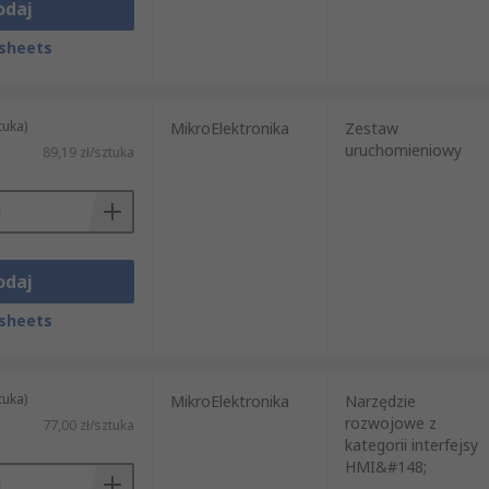
odaj
sheets
tuka)
MikroElektronika
Zestaw
uruchomieniowy
89,19 zł/sztuka
odaj
sheets
tuka)
MikroElektronika
Narzędzie
rozwojowe z
77,00 zł/sztuka
kategorii interfejsy
HMI&#148;