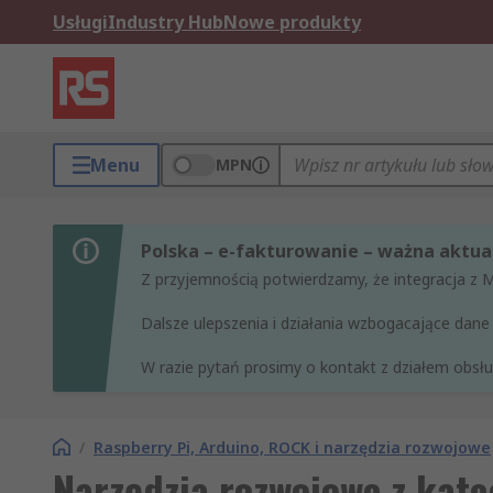
Usługi
Industry Hub
Nowe produkty
Menu
MPN
Polska – e-fakturowanie – ważna aktual
Z przyjemnością potwierdzamy, że integracja z 
Dalsze ulepszenia i działania wzbogacające da
W razie pytań prosimy o kontakt z działem obsług
/
Raspberry Pi, Arduino, ROCK i narzędzia rozwojowe
Narzędzia rozwojowe z kateg