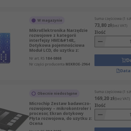
Suma częściowa (1 sz
W magazynie
73,80 zł
(bez VAT)
MikroElektronika Narzędzie
Ilość
rozwojowe z kategorii
interfejsy HMI&#148;,
Dotykowa pojemnościowa
Moduł LCD, do uzytku z:
Nr art. RS
184-0868
D
Nr części producenta
MIKROE-2964
Data
Suma częściowa (1 sz
Obecnie niedostępne
169,20 zł
(bez VAT)
Microchip Zestaw badawczo-
Ilość
rozwojowy – mikrokontroler i
procesor, Ekran dotykowy
Płyta rozwojowa, do uzytku z:
Ocena