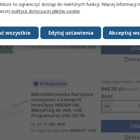
Suma częściowa (1 sz
 Może to ograniczyć dostęp do niektórych funkcji. Więcej informacji
Tymczasowo niedostępny
56,75 zł
naszej
polityce dotyczącej plików cookie
.
(bez VAT)
MikroElektronika Zestaw
Ilość
uruchomieniowy, Obrotowy O,
Pokrętło sterowania Płytka
MikroBUS Click
ć wszystkie
Edytuj ustawienia
Akceptuj ws
Nr art. RS
136-0838
Nr części producenta
MIKROE-2380
D
Data
Suma częściowa (1 sz
W magazynie
644,58 zł
(bez VAT)
MikroElektronika Narzędzie
Ilość
rozwojowe z kategorii
interfejsy HMI&#148;,
MikroProg do AVR, USB
Programator USB IDC10
Nr art. RS
882-8941
D
Nr części producenta
MIKROE-1383
Data