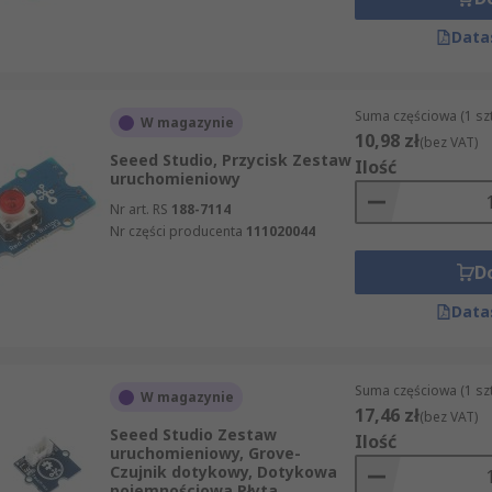
Data
Suma częściowa (1 sz
W magazynie
10,98 zł
(bez VAT)
Seeed Studio, Przycisk Zestaw
Ilość
uruchomieniowy
Nr art. RS
188-7114
Nr części producenta
111020044
D
Data
Suma częściowa (1 sz
W magazynie
17,46 zł
(bez VAT)
Seeed Studio Zestaw
Ilość
uruchomieniowy, Grove-
Czujnik dotykowy, Dotykowa
pojemnościowa Płyta