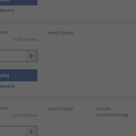
sheets
tuka)
Seeed Studio
-
10,98 zł/sztuka
odaj
sheets
tuka)
Seeed Studio
Zestaw
uruchomieniowy
17,46 zł/sztuka