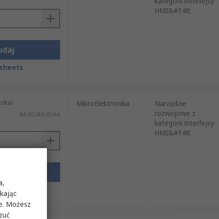
kategorii interfejsy
HMI&#148;
odaj
sheets
tuka)
MikroElektronika
Narzędzie
rozwojowe z
44,60 zł/sztuka
kategorii interfejsy
HMI&#148;
odaj
a,
sheets
ikając
ie. Możesz
rzuć