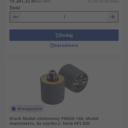
15 201,32 zł
(bez VAT)
15 201,32 zł/sztuka
Ilość
Dodaj
Datasheets
W magazynie
Druck Moduł ciśnieniowy PM620-16G, Moduł
manometru, do uzytku z: Seria DPI 620