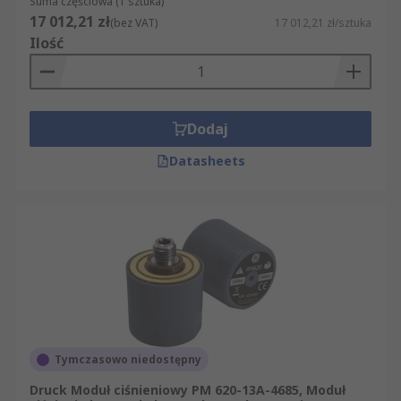
Suma częściowa (1 sztuka)
17 012,21 zł
(bez VAT)
17 012,21 zł/sztuka
Ilość
Dodaj
Datasheets
Tymczasowo niedostępny
Druck Moduł ciśnieniowy PM 620-13A-4685, Moduł