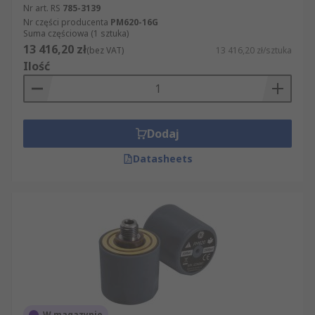
Nr art. RS
785-3139
Nr części producenta
PM620-16G
Suma częściowa (1 sztuka)
13 416,20 zł
(bez VAT)
13 416,20 zł/sztuka
Ilość
Dodaj
Datasheets
W magazynie