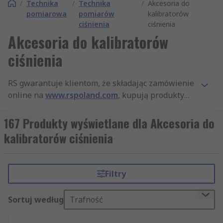
/
Technika
/
Technika
/
Akcesoria do
pomiarowa
pomiarów
kalibratorów
ciśnienia
ciśnienia
Akcesoria do kalibratorów
ciśnienia
RS gwarantuje klientom, że składając zamówienie
online na
www.rspoland.com
, kupują produkty
najwyższej jakości, które spełniają wszystkie
standardy bezpieczeństwa. Nasza firma słynie też
167 Produkty wyświetlane dla Akcesoria do
z profesjonalnej obsługi klienta. Dzięki
kalibratorów ciśnienia
szerokiemu asortymentowi produktów z
kategorii Akcesoria do kalibratorów ciśnienia, a
także innych artykułów z działów Ciśnieniomierze
Filtry
i Technika pomiarowa, jesteśmy najlepiej
zaopatrzonym dystrybutorem na rynku.
Sortuj według
Trafność
Oferujemy szybką dostawę, dzięki czemu
zamówione produkty z kategorii Akcesoria do