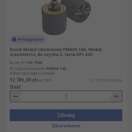
W magazynie
Druck Moduł ciśnieniowy PM620-14G, Moduł
manometru, do uzytku z: Seria DPI 620
Nr art. RS
193-7938
Nr części producenta
PM620-14G
Suma częściowa (1 sztuka)
12 781,39 zł
(bez VAT)
12 781,39 zł/sztuka
Ilość
Dodaj
Datasheets