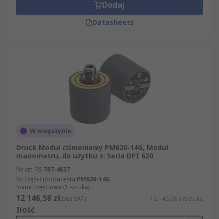
Dodaj
Datasheets
W magazynie
Druck Moduł ciśnieniowy PM620-14G, Moduł
manometru, do uzytku z: Seria DPI 620
Nr art. RS
787-4637
Nr części producenta
PM620-14G
Suma częściowa (1 sztuka)
12 146,58 zł
(bez VAT)
12 146,58 zł/sztuka
Ilość