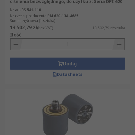
ciśnienia bezwzględnego, do uzytku z: Seria DPI 620
Nr art. RS
541-110
Nr części producenta
PM 620-13A-4685
Suma częściowa (1 sztuka)
13 502,79 zł
(bez VAT)
13 502,79 zł/sztuka
Ilość
Dodaj
Datasheets