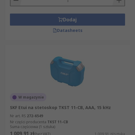
Dodaj
Datasheets
W magazynie
SKF Etui na stetoskop TKST 11-CB, AAA, 15 kHz
Nr art. RS
272-6549
Nr części producenta
TKST 11-CB
Suma częściowa (1 sztuka)
1 009,91 zł
(bez VAT)
1 009,91 zł/sztuka