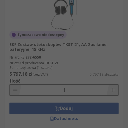
gwarancję wysokiej jakości wszystkich
oferowanych przez nas produktów z kategorii
Stetoskopy i sonoskopy. Dzięki nam mogą
Państwo łatwo znaleźć produkt, który będzie
spełniał wszystkie Państwa oczekiwania,
Tymczasowo niedostępny
ponieważ oferujemy nie tylko wyjątkowo bogaty
asortyment, ale także możliwość jego szybkiego
SKF Zestaw stetoskopów TKST 21, AA Zasilanie
przeglądania na naszej stronie internetowej.
bateryjne, 15 kHz
Nr art. RS
272-6550
Nr części producenta
TKST 21
Suma częściowa (1 sztuka)
5 797,18 zł
(bez VAT)
5 797,18 zł/sztuka
Ilość
Dodaj
Datasheets