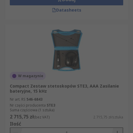
Datasheets
W magazynie
Compact Zestaw stetoskopów STE3, AAA Zasilanie
bateryjne, 15 kHz
Nr art. RS
546-6843
Nr części producenta
STE3
Suma częściowa (1 sztuka)
2 715,75 zł
(bez VAT)
2 715,75 zł/sztuka
Ilość