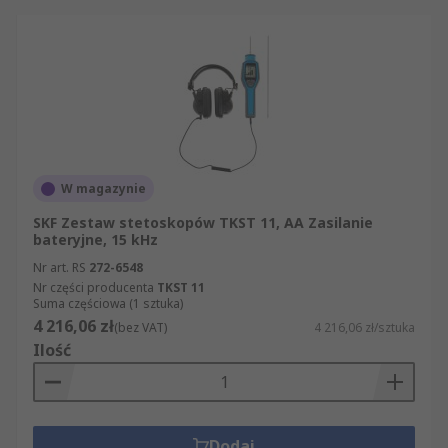
W magazynie
SKF Zestaw stetoskopów TKST 11, AA Zasilanie
bateryjne, 15 kHz
Nr art. RS
272-6548
Nr części producenta
TKST 11
Suma częściowa (1 sztuka)
4 216,06 zł
(bez VAT)
4 216,06 zł/sztuka
Ilość
Dodaj