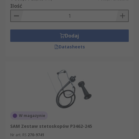
Ilość
Dodaj
Datasheets
W magazynie
SAM Zestaw stetoskopów P3462-245
Nr art. RS
270-9741