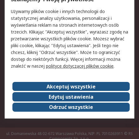
Pomoc
Używamy plików cookie i innych technologii do
statystycznej analizy użytkowania, personalizacji i
Aspekty prawne
wyświetlania reklam na stronach internetowych osób
trzecich. Klikając "Akceptuj wszystkie", wyrażasz zgodę na
Bezpieczeństwo e-
Polityka dotycząca
przetwarzanie wszystkich plików cookie. Możesz wybrać
maila
plików cookie
pliki cookie, klikając "Edytuj ustawienia". Jeśli tego nie
Polityka prywatności
Użytkowanie witryny
chcesz, kliknij "Odrzuć wszystkie". Może to ograniczyć
Zastrzeżenia prawne
Warunki Sprzedaży
dostęp do niektórych funkcji. Więcej informacji można
znaleźć w naszej
polityce dotyczącej plików cookie
.
O firmie RS
Akceptuj wszystkie
Grupa RS
Kontakt
O firmie RS
RS na świecie
Edytuj ustawienia
Kariera
Nagrody dla RS
Odrzuć wszystkie
ESG
ul. Domaniewska 48 02-672 Warszawa Polska, NIP: PL 7010263911
© RS
Components Sp. z o.o.