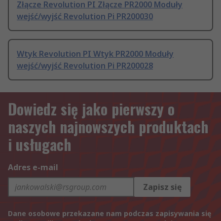
Złącze Revolution PI Złącze PR2000 Moduły
wejść/wyjść Revolution Pi PR200030
Wtyk Revolution PI Wtyk PR2000 Moduły
wejść/wyjść Revolution Pi PR200028
Dowiedz się jako pierwszy o
naszych najnowszych produktach
i usługach
Adres e-mail
Zapisz się
Dane osobowe przekazane nam podczas zapisywania się