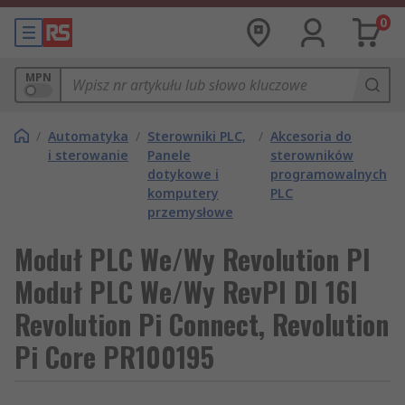
0
MPN
/
Automatyka
/
Sterowniki PLC,
/
Akcesoria do
i sterowanie
Panele
sterowników
dotykowe i
programowalnych
komputery
PLC
przemysłowe
Moduł PLC We/Wy Revolution PI
Moduł PLC We/Wy RevPI DI 16I
Revolution Pi Connect, Revolution
Pi Core PR100195