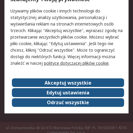
Pomoc
Używamy plików cookie i innych technologii do
statystycznej analizy użytkowania, personalizacji i
Aspekty prawne
wyświetlania reklam na stronach internetowych osób
trzecich. Klikając "Akceptuj wszystkie", wyrażasz zgodę na
Bezpieczeństwo e-
Polityka dotycząca
przetwarzanie wszystkich plików cookie. Możesz wybrać
maila
plików cookie
pliki cookie, klikając "Edytuj ustawienia". Jeśli tego nie
Polityka prywatności
Użytkowanie witryny
chcesz, kliknij "Odrzuć wszystkie". Może to ograniczyć
Zastrzeżenia prawne
Warunki Sprzedaży
dostęp do niektórych funkcji. Więcej informacji można
znaleźć w naszej
polityce dotyczącej plików cookie
.
O firmie RS
Akceptuj wszystkie
Grupa RS
Kontakt
O firmie RS
RS na świecie
Edytuj ustawienia
Kariera
Nagrody dla RS
Odrzuć wszystkie
ESG
ul. Domaniewska 48 02-672 Warszawa Polska, NIP: PL 7010263911
© RS
Components Sp. z o.o.