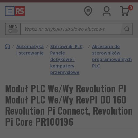
0
MPN
/
Automatyka
/
Sterowniki PLC,
/
Akcesoria do
i sterowanie
Panele
sterowników
dotykowe i
programowalnych
komputery
PLC
przemysłowe
Moduł PLC We/Wy Revolution PI
Moduł PLC We/Wy RevPI DO 16O
Revolution Pi Connect, Revolution
Pi Core PR100196