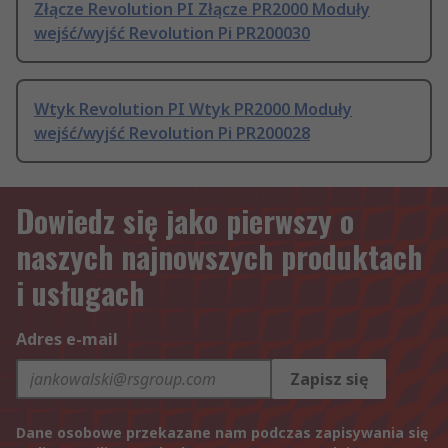
Złącze Revolution PI Złącze PR2000 Moduły
wejść/wyjść Revolution Pi PR200030
Wtyk Revolution PI Wtyk PR2000 Moduły
wejść/wyjść Revolution Pi PR200028
Dowiedz się jako pierwszy o
naszych najnowszych produktach
i usługach
Adres e-mail
Zapisz się
Dane osobowe przekazane nam podczas zapisywania się