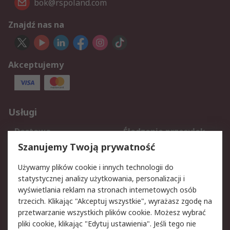
bok@rspoland.com
Znajdź nas na
Akceptujemy
Usługi
Dostawa
Śledzenie przesyłek
Reklamacje i zwroty
Rejestracja
Szanujemy Twoją prywatność
Pomoc
Używamy plików cookie i innych technologii do
statystycznej analizy użytkowania, personalizacji i
Aspekty prawne
wyświetlania reklam na stronach internetowych osób
trzecich. Klikając "Akceptuj wszystkie", wyrażasz zgodę na
Bezpieczeństwo e-
Polityka dotycząca
przetwarzanie wszystkich plików cookie. Możesz wybrać
maila
plików cookie
pliki cookie, klikając "Edytuj ustawienia". Jeśli tego nie