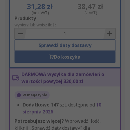
31,28 zł
38,47 zł
(bez VAT)
(z VAT)
Add
Produkty
to
wybierz lub wpisz ilość
Basket
Sprawdź daty dostawy
Do koszyka
DARMOWA wysyłka dla zamówień o
wartości powyżej 330,00 zł
W magazynie
Dodatkowe
147
szt. dostępne od
10
sierpnia 2026
Potrzebujesz więcej?
Wprowadź ilość,
kliknij „Sprawdź daty dostawy” dla