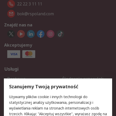
22 22 3 11 11
bok@rspoland.com
Znajdź nas na
Akceptujemy
Usługi
Dostawa
Śledzenie przesyłek
Reklamacje i zwroty
Rejestracja
Szanujemy Twoją prywatność
Pomoc
Używamy plików cookie i innych technologii do
statystycznej analizy użytkowania, personalizacji i
Aspekty prawne
wyświetlania reklam na stronach internetowych osób
trzecich. Klikając "Akceptuj wszystkie", wyrażasz zgodę na