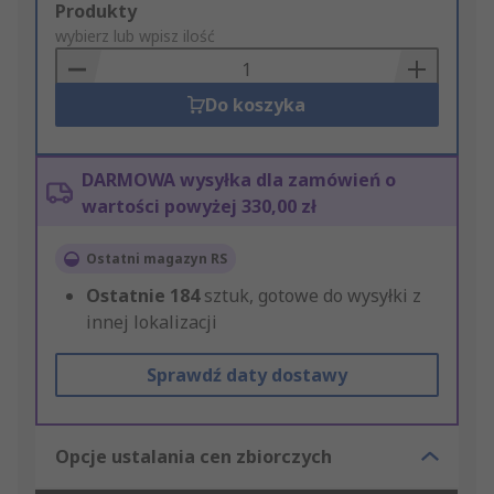
Add
Produkty
to
wybierz lub wpisz ilość
Basket
Do koszyka
DARMOWA wysyłka dla zamówień o
wartości powyżej 330,00 zł
Ostatni magazyn RS
Ostatnie
184
sztuk, gotowe do wysyłki z
innej lokalizacji
Sprawdź daty dostawy
Opcje ustalania cen zbiorczych