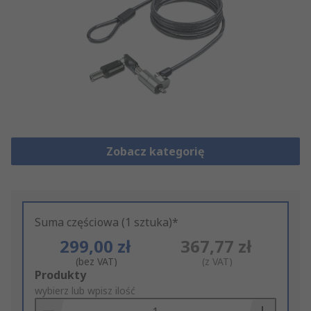
Zobacz kategorię
Suma częściowa (1 sztuka)*
299,00 zł
367,77 zł
(bez VAT)
(z VAT)
Add
Produkty
to
wybierz lub wpisz ilość
Basket