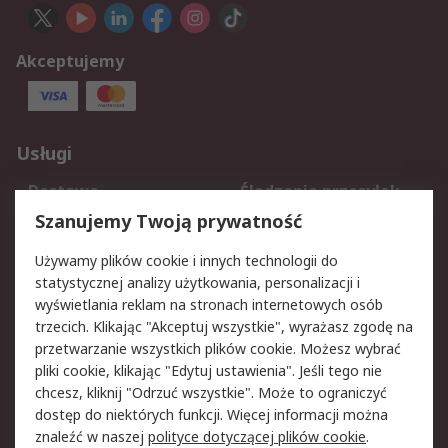
Akceptujemy
Usługi
Dostawa
Śledzenie przesyłek
Reklamacje i zwroty
Rejestracja
Szanujemy Twoją prywatność
Pomoc
Używamy plików cookie i innych technologii do
statystycznej analizy użytkowania, personalizacji i
Aspekty prawne
wyświetlania reklam na stronach internetowych osób
trzecich. Klikając "Akceptuj wszystkie", wyrażasz zgodę na
Bezpieczeństwo e-
Polityka dotycząca
przetwarzanie wszystkich plików cookie. Możesz wybrać
maila
plików cookie
pliki cookie, klikając "Edytuj ustawienia". Jeśli tego nie
Polityka prywatności
Użytkowanie witryny
chcesz, kliknij "Odrzuć wszystkie". Może to ograniczyć
Zastrzeżenia prawne
Warunki Sprzedaży
dostęp do niektórych funkcji. Więcej informacji można
znaleźć w naszej
polityce dotyczącej plików cookie
.