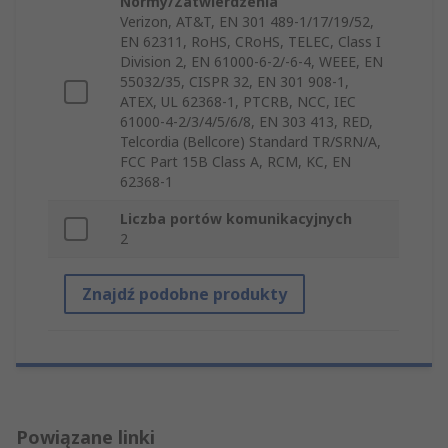
Normy/Zatwierdzenia
Verizon, AT&T, EN 301 489-1/17/19/52,
EN 62311, RoHS, CRoHS, TELEC, Class I
Division 2, EN 61000-6-2/-6-4, WEEE, EN
55032/35, CISPR 32, EN 301 908-1,
ATEX, UL 62368-1, PTCRB, NCC, IEC
61000-4-2/3/4/5/6/8, EN 303 413, RED,
Telcordia (Bellcore) Standard TR/SRN/A,
FCC Part 15B Class A, RCM, KC, EN
62368-1
Liczba portów komunikacyjnych
2
Znajdź podobne produkty
Powiązane linki