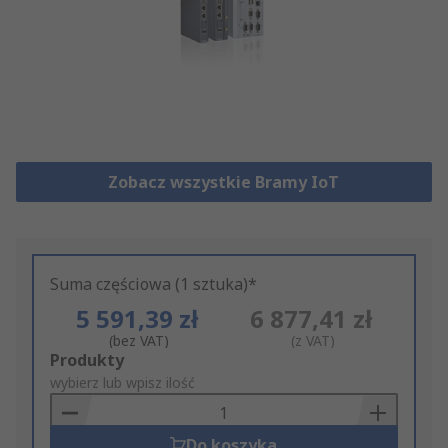
Zobacz wszystkie Bramy IoT
Suma częściowa (1 sztuka)*
5 591,39 zł
6 877,41 zł
(bez VAT)
(z VAT)
Add
Produkty
to
wybierz lub wpisz ilość
Basket
Do koszyka