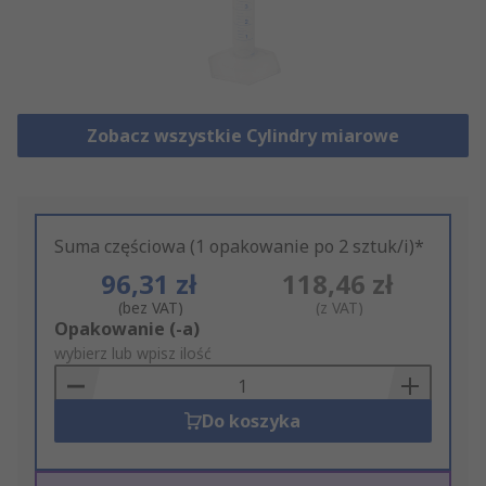
Zobacz wszystkie Cylindry miarowe
Suma częściowa (1 opakowanie po 2 sztuk/i)*
96,31 zł
118,46 zł
(bez VAT)
(z VAT)
Add
Opakowanie (-a)
to
wybierz lub wpisz ilość
Basket
Do koszyka