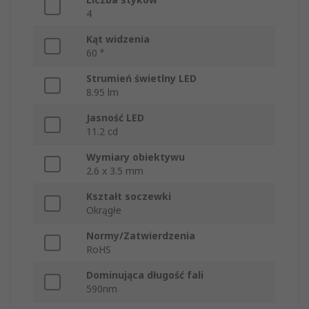
4
Kąt widzenia
60 °
Strumień świetlny LED
8.95 lm
Jasność LED
11.2 cd
Wymiary obiektywu
2.6 x 3.5 mm
Kształt soczewki
Okrągłe
Normy/Zatwierdzenia
RoHS
Dominująca długość fali
590nm