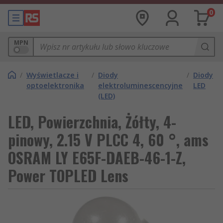
0
MPN
/
Wyświetlacze i
/
Diody
/
Diody
optoelektronika
elektroluminescencyjne
LED
(LED)
LED, Powierzchnia, Żółty, 4-
pinowy, 2.15 V PLCC 4, 60 °, ams
OSRAM LY E65F-DAEB-46-1-Z,
Power TOPLED Lens