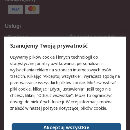
Usługi
Dostawa
Śledzenie przesyłek
Reklamacje i zwroty
Rejestracja
Szanujemy Twoją prywatność
Pomoc
Używamy plików cookie i innych technologii do
statystycznej analizy użytkowania, personalizacji i
Aspekty prawne
wyświetlania reklam na stronach internetowych osób
trzecich. Klikając "Akceptuj wszystkie", wyrażasz zgodę na
Bezpieczeństwo e-
Polityka dotycząca
przetwarzanie wszystkich plików cookie. Możesz wybrać
maila
plików cookie
pliki cookie, klikając "Edytuj ustawienia". Jeśli tego nie
Polityka prywatności
Użytkowanie witryny
chcesz, kliknij "Odrzuć wszystkie". Może to ograniczyć
Zastrzeżenia prawne
Warunki Sprzedaży
dostęp do niektórych funkcji. Więcej informacji można
znaleźć w naszej
polityce dotyczącej plików cookie
.
O firmie RS
Akceptuj wszystkie
Grupa RS
Kontakt