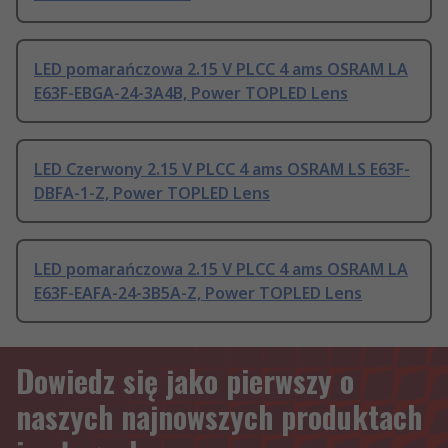
LED pomarańczowa 2.15 V PLCC 4 ams OSRAM LA
E63F-EBGA-24-3A4B, Power TOPLED Lens
LED Czerwony 2.15 V PLCC 4 ams OSRAM LS E63F-
DBFA-1-Z, Power TOPLED Lens
LED pomarańczowa 2.15 V PLCC 4 ams OSRAM LA
E63F-EAFA-24-3B5A-Z, Power TOPLED Lens
Dowiedz się jako pierwszy o
naszych najnowszych produktach