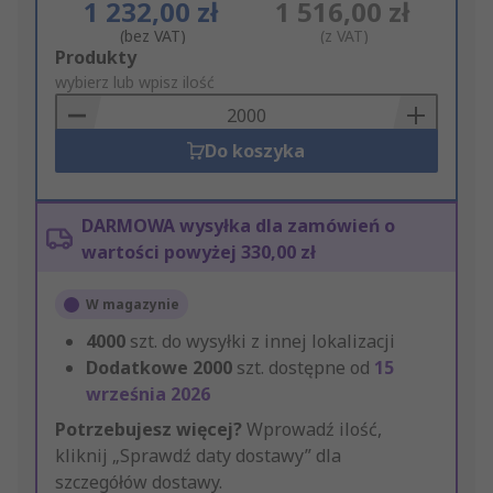
1 232,00 zł
1 516,00 zł
(bez VAT)
(z VAT)
Add
Produkty
to
wybierz lub wpisz ilość
Basket
Do koszyka
DARMOWA wysyłka dla zamówień o
wartości powyżej 330,00 zł
W magazynie
4000
szt. do wysyłki z innej lokalizacji
Dodatkowe
2000
szt. dostępne od
15
września 2026
Potrzebujesz więcej?
Wprowadź ilość,
kliknij „Sprawdź daty dostawy” dla
szczegółów dostawy.