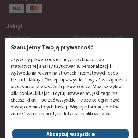
Usługi
Dostawa
Śledzenie przesyłek
Reklamacje i zwroty
Rejestracja
Szanujemy Twoją prywatność
Pomoc
Używamy plików cookie i innych technologii do
statystycznej analizy użytkowania, personalizacji i
Aspekty prawne
wyświetlania reklam na stronach internetowych osób
trzecich. Klikając "Akceptuj wszystkie", wyrażasz zgodę na
Bezpieczeństwo e-
Polityka dotycząca
przetwarzanie wszystkich plików cookie. Możesz wybrać
maila
plików cookie
pliki cookie, klikając "Edytuj ustawienia". Jeśli tego nie
Polityka prywatności
Użytkowanie witryny
chcesz, kliknij "Odrzuć wszystkie". Może to ograniczyć
Zastrzeżenia prawne
Warunki Sprzedaży
dostęp do niektórych funkcji. Więcej informacji można
znaleźć w naszej
polityce dotyczącej plików cookie
.
O firmie RS
Akceptuj wszystkie
Grupa RS
Kontakt