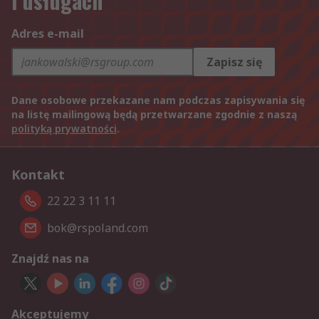
i usługach
Adres e-mail
Zapisz się
Dane osobowe przekazane nam podczas zapisywania się
na listę mailingową będą przetwarzane zgodnie z naszą
polityką prywatności
.
Kontakt
22 22 3 11 11
bok@rspoland.com
Znajdź nas na
Akceptujemy