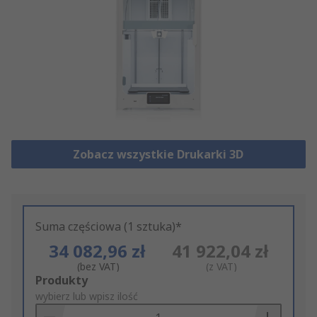
Zobacz wszystkie Drukarki 3D
Suma częściowa (1 sztuka)*
34 082,96 zł
41 922,04 zł
(bez VAT)
(z VAT)
Add
Produkty
to
wybierz lub wpisz ilość
Basket