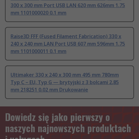
300 x 300 mm Port USB LAN 620 mm 626mm 1.75
mm 1101000020 0.1 mm
Raise3D FFF (Fused Filament Fabrication) 330 x
240 x 240 mm LAN Port USB 607 mm 596mm 1.75
mm 1101000011 0.1 mm
Ultimaker 330 x 240 x 300 mm 495 mm 780mm
Typ C – EU, Typ G — brytyjski z 3 bolcami 2.85
mm 218251 0.02 mm Drukowanie
Dowiedz się jako pierwszy o
naszych najnowszych produktach