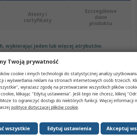
Szczegółowe
Atesty i
dane
certyfikaty
produktu
, wybierając jeden lub więcej atrybutów.
ut
Wartość
my Twoją prywatność
ków cookie i innych technologii do statystycznej analizy użytkowani
Pfannenberg
cji i wyświetlania reklam na stronach internetowych osób trzecich. Kl
ra
Mata
szystkie", wyrażasz zgodę na przetwarzanie wszystkich plików cook
 cookie, klikając "Edytuj ustawienia". Jeśli tego nie chcesz, kliknij "Od
oduktu
Filtr wentylatora
 Może to ograniczyć dostęp do niektórych funkcji. Więcej informacji
naszej
polityce dotyczącej plików cookie
.
 filtra
Włókno syntetyczne
Zatwierdzenia
RoHS, UL
ć wszystkie
Edytuj ustawienia
Akceptuj ws
ość
87mm