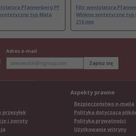
ntylatora Pfannenberg PF
Filtr wentylatora Pfanne
syntetyczne typ Mata
Włókno syntetyczne typ
216 mm
Adres e-mail
h
Zapisz się
Aspekty prawne
Bezpieczeństwo e-maila
e przesyłek
Polityka dotycząca plikó
je i zwroty
Polityka prywatności
cja
Użytkowanie witryny