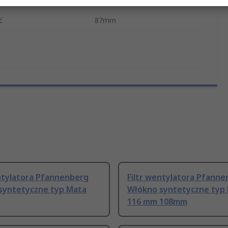
ć
87mm
entylatora Pfannenberg
Filtr wentylatora Pfann
syntetyczne typ Mata
Włókno syntetyczne typ
116 mm 108mm