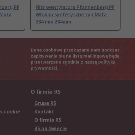
nberg PF
Filtr wentylatora Pfannenberg PF
 Mata
Włókno syntetyczne typ Mata
284 mm 284mm
Dane osobowe przekazane nam podczas
zapisywania się na listę mailingową będą
przetwarzane zgodnie z naszą
polityką
prywatności
.
O firmie RS
Grupa RS
w cookie
Kontakt
O firmie RS
RS na świecie