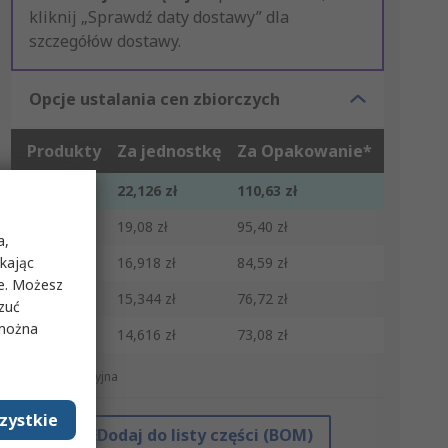
kliknij „Sprawdź daty dostawy” dla
szczegółów dostawy.
Opcje ustalania cen zbiorczych
Produkty
Za jednostkę
Za Opakowanie*
5 - 45
22,126 zł
110,63 zł
50 - 120
19,08 zł
95,40 zł
a,
ikając
125 - 245
16,918 zł
84,59 zł
ie. Możesz
250 - 495
15,344 zł
76,72 zł
rzuć
 można
500 +
14,616 zł
73,08 zł
*cena orientacyjna
zystkie
Dodaj do listy części (BOM)