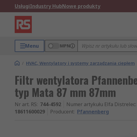
Usługi
Industry Hub
Nowe produkty
Menu
MPN
/
HVAC, Wentylatory i systemy zarządzania ciepłem
Filtr wentylatora Pfannenb
typ Mata 87 mm 87mm
Nr art. RS
:
744-4592
Numer artykułu Elfa Distrelec
:
18611600029
Producent
:
Pfannenberg