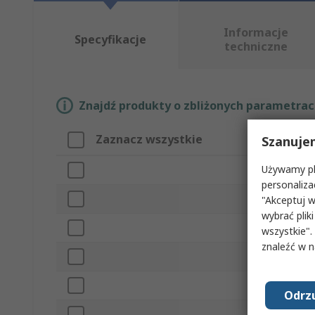
Informacje
Specyfikacje
techniczne
Znajdź produkty o zbliżonych parametrach
Zaznacz wszystkie
Atryb
Szanuje
Używamy pli
Marka
personaliza
Typ filt
"Akceptuj w
wybrać pliki
Typ pr
wszystkie".
znaleźć w 
Materiał
Normy/
Odrzu
Szerok