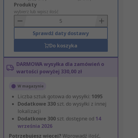
Add
Produkty
to
wybierz lub wpisz ilość
Basket
Sprawdź daty dostawy
Do koszyka
DARMOWA wysyłka dla zamówień o
wartości powyżej 330,00 zł
W magazynie
Liczba sztuk gotowa do wysyłki:
1095
Dodatkowe
330
szt. do wysyłki z innej
lokalizacji
Dodatkowe
300
szt. dostępne od
14
września 2026
Potrzebujesz więcej?
Wprowadź ilość,