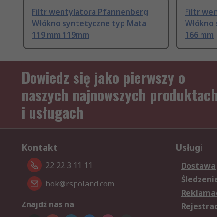
Filtr wentylatora Pfannenberg
Filtr we
Włókno syntetyczne typ Mata
Włókno 
119 mm 119mm
166 mm
Dowiedz się jako pierwszy o
naszych najnowszych produktac
i usługach
Kontakt
Usługi
22 22 3 11 11
Dostawa
Śledzeni
bok@rspoland.com
Reklamac
Znajdź nas na
Rejestra