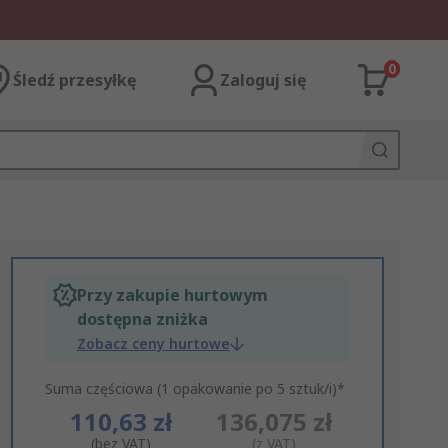
0
Śledź przesyłkę
Zaloguj się
Przy zakupie hurtowym
dostępna zniżka
Zobacz ceny hurtowe
Suma częściowa (1 opakowanie po 5 sztuk/i)*
110,63 zł
136,075 zł
(bez VAT)
(z VAT)