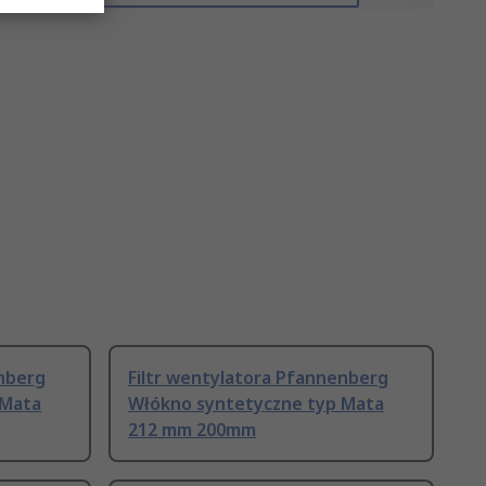
enberg
Filtr wentylatora Pfannenberg
 Mata
Włókno syntetyczne typ Mata
212 mm 200mm