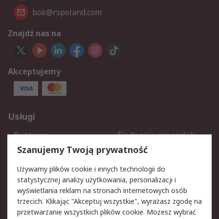
bok@rspoland.com
Znajdź nas na
Akceptujemy
Usługi
Dostawa
Śledzenie przesyłek
Reklamacje i zwroty
Rejestracja
Szanujemy Twoją prywatność
Pomoc
Używamy plików cookie i innych technologii do
statystycznej analizy użytkowania, personalizacji i
Aspekty prawne
wyświetlania reklam na stronach internetowych osób
trzecich. Klikając "Akceptuj wszystkie", wyrażasz zgodę na
Bezpieczeństwo e-
Polityka dotycząca
przetwarzanie wszystkich plików cookie. Możesz wybrać
maila
plików cookie