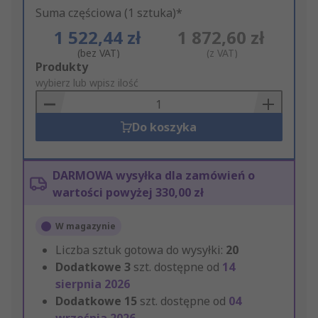
Suma częściowa (1 sztuka)*
1 522,44 zł
1 872,60 zł
(bez VAT)
(z VAT)
Add
Produkty
to
wybierz lub wpisz ilość
Basket
Do koszyka
DARMOWA wysyłka dla zamówień o
wartości powyżej 330,00 zł
W magazynie
Liczba sztuk gotowa do wysyłki:
20
Dodatkowe
3
szt. dostępne od
14
sierpnia 2026
Dodatkowe
15
szt. dostępne od
04