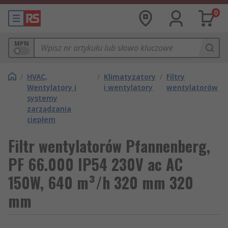
0
MPN
/
HVAC,
/
Klimatyzatory
/
Filtry
Wentylatory i
i wentylatory
wentylatorów
systemy
zarządzania
ciepłem
Filtr wentylatorów Pfannenberg,
PF 66.000 IP54 230V ac AC
150W, 640 m³/h 320 mm 320
mm