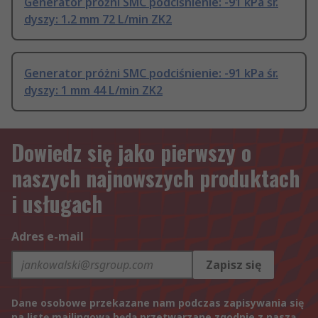
Generator próżni SMC podciśnienie: -91 kPa śr.
dyszy: 1.2 mm 72 L/min ZK2
Generator próżni SMC podciśnienie: -91 kPa śr.
dyszy: 1 mm 44 L/min ZK2
Dowiedz się jako pierwszy o
naszych najnowszych produktach
i usługach
Adres e-mail
Zapisz się
Dane osobowe przekazane nam podczas zapisywania się
na listę mailingową będą przetwarzane zgodnie z naszą