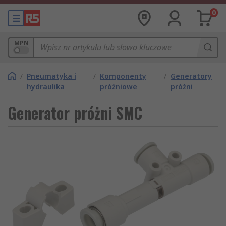
0
MPN
/
Pneumatyka i
/
Komponenty
/
Generatory
hydraulika
próżniowe
próżni
Generator próżni SMC