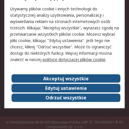
Pomoc
Używamy plików cookie i innych technologii do
statystycznej analizy użytkowania, personalizacji i
Aspekty prawne
wyświetlania reklam na stronach internetowych osób
trzecich. Klikając "Akceptuj wszystkie", wyrażasz zgodę na
Bezpieczeństwo e-
Polityka dotycząca
przetwarzanie wszystkich plików cookie. Możesz wybrać
maila
plików cookie
pliki cookie, klikając "Edytuj ustawienia". Jeśli tego nie
Polityka prywatności
Użytkowanie witryny
chcesz, kliknij "Odrzuć wszystkie". Może to ograniczyć
Zastrzeżenia prawne
Warunki Sprzedaży
dostęp do niektórych funkcji. Więcej informacji można
znaleźć w naszej
polityce dotyczącej plików cookie
.
O firmie RS
Akceptuj wszystkie
Grupa RS
Kontakt
O firmie RS
RS na świecie
Edytuj ustawienia
Kariera
Nagrody dla RS
Odrzuć wszystkie
ESG
ul. Domaniewska 48 02-672 Warszawa Polska, NIP: PL 7010263911
© RS
Components Sp. z o.o.