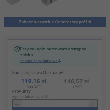
Zobacz wszystkie Generatory próżni
Przy zakupie hurtowym dostępna
zniżka
Zobacz ceny hurtowe
Suma częściowa (1 sztuka)*
119,16 zł
146,57 zł
(bez VAT)
(z VAT)
Add
Produkty
to
wybierz lub wpisz ilość
Basket