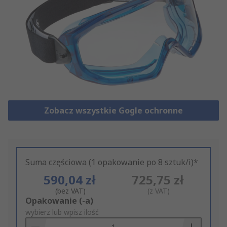
Zobacz wszystkie Gogle ochronne
Suma częściowa (1 opakowanie po 8 sztuk/i)*
590,04 zł
725,75 zł
(bez VAT)
(z VAT)
Add
Opakowanie (-a)
to
wybierz lub wpisz ilość
Basket