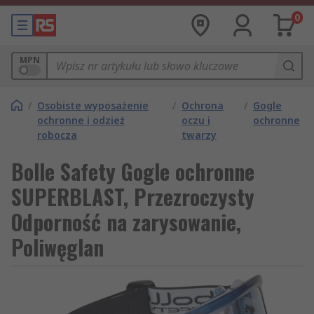
0
MPN
/
Osobiste wyposażenie
/
Ochrona
/
Gogle
ochronne i odzież
oczu i
ochronne
robocza
twarzy
Bolle Safety Gogle ochronne
SUPERBLAST, Przezroczysty
Odporność na zarysowanie,
Poliwęglan