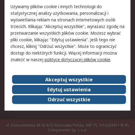
Pomoc
Używamy plików cookie i innych technologii do
statystycznej analizy użytkowania, personalizacji i
Aspekty prawne
wyświetlania reklam na stronach internetowych osób
trzecich. Klikając "Akceptuj wszystkie", wyrażasz zgodę na
Bezpieczeństwo e-
Polityka dotycząca
przetwarzanie wszystkich plików cookie. Możesz wybrać
maila
plików cookie
pliki cookie, klikając "Edytuj ustawienia". Jeśli tego nie
Polityka prywatności
Użytkowanie witryny
chcesz, kliknij "Odrzuć wszystkie". Może to ograniczyć
Zastrzeżenia prawne
Warunki Sprzedaży
dostęp do niektórych funkcji. Więcej informacji można
znaleźć w naszej
polityce dotyczącej plików cookie
.
O firmie RS
Akceptuj wszystkie
Grupa RS
Kontakt
O firmie RS
RS na świecie
Edytuj ustawienia
Kariera
Nagrody dla RS
Odrzuć wszystkie
ESG
ul. Domaniewska 48 02-672 Warszawa Polska, NIP: PL 7010263911
© RS
Components Sp. z o.o.