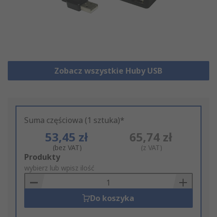
Zobacz wszystkie Huby USB
Suma częściowa (1 sztuka)*
53,45 zł
65,74 zł
(bez VAT)
(z VAT)
Add
Produkty
to
wybierz lub wpisz ilość
Basket
Do koszyka