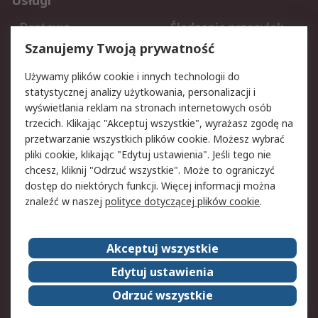
Usługi
Dostawa
Śledzenie przesyłek
Reklamacje i zwroty
Rejestracja
Szanujemy Twoją prywatność
Pomoc
Używamy plików cookie i innych technologii do
statystycznej analizy użytkowania, personalizacji i
Aspekty prawne
wyświetlania reklam na stronach internetowych osób
trzecich. Klikając "Akceptuj wszystkie", wyrażasz zgodę na
Bezpieczeństwo e-
Polityka dotycząca
przetwarzanie wszystkich plików cookie. Możesz wybrać
maila
plików cookie
pliki cookie, klikając "Edytuj ustawienia". Jeśli tego nie
Polityka prywatności
Użytkowanie witryny
chcesz, kliknij "Odrzuć wszystkie". Może to ograniczyć
Zastrzeżenia prawne
Warunki Sprzedaży
dostęp do niektórych funkcji. Więcej informacji można
znaleźć w naszej
polityce dotyczącej plików cookie
.
O firmie RS
Akceptuj wszystkie
Grupa RS
Kontakt
O firmie RS
RS na świecie
Edytuj ustawienia
Kariera
Nagrody dla RS
Odrzuć wszystkie
ESG