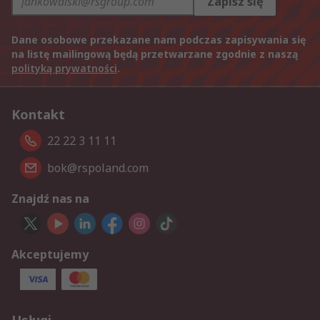
Zapisz się
Dane osobowe przekazane nam podczas zapisywania się
na listę mailingową będą przetwarzane zgodnie z naszą
polityką prywatności
.
Kontakt
22 22 3 11 11
bok@rspoland.com
Znajdź nas na
Akceptujemy