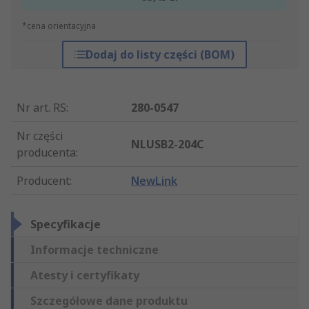
*cena orientacyjna
Dodaj do listy części (BOM)
Nr art. RS
:
280-0547
Nr części
NLUSB2-204C
producenta
:
Producent
:
NewLink
Specyfikacje
Informacje techniczne
Atesty i certyfikaty
Szczegółowe dane produktu