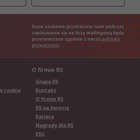
Dane osobowe przekazane nam podczas
zapisywania się na listę mailingową będą
przetwarzane zgodnie z naszą
polityką
prywatności
.
O firmie RS
Grupa RS
w cookie
Kontakt
O firmie RS
RS na świecie
Kariera
Nagrody dla RS
ESG