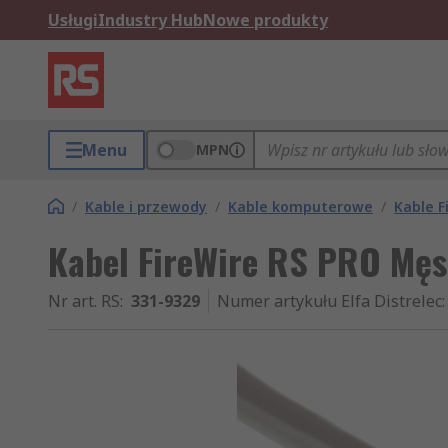
Usługi
Industry Hub
Nowe produkty
Menu
MPN
/
Kable i przewody
/
Kable komputerowe
/
Kable F
Kabel FireWire RS PRO Męsk
Nr art. RS
:
331-9329
Numer artykułu Elfa Distrelec
: