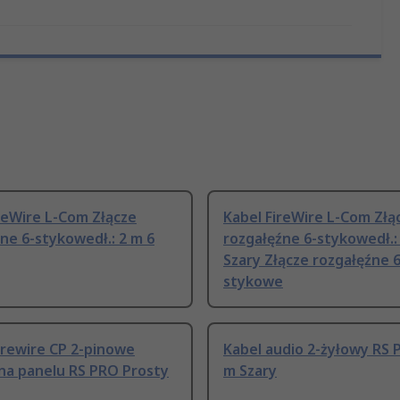
reWire L-Com Złącze
Kabel FireWire L-Com Złą
ne 6-stykowedł.: 2 m 6
rozgałęźne 6-stykowedł.:
Szary Złącze rozgałęźne 6
stykowe
irewire CP 2-pinowe
Kabel audio 2-żyłowy RS 
na panelu RS PRO Prosty
m Szary