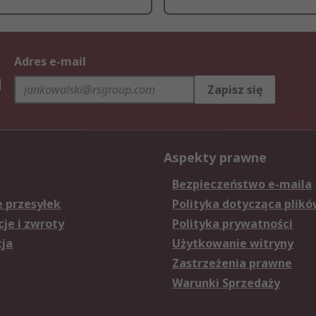
Adres e-mail
h
Zapisz się
Aspekty prawne
Bezpieczeństwo e-maila
e przesyłek
Polityka dotycząca plikó
je i zwroty
Polityka prywatności
cja
Użytkowanie witryny
Zastrzeżenia prawne
Warunki Sprzedaży