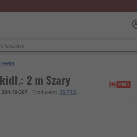
ireWire
idł.: 2 m Szary
304-19-307
Producent
:
RS PRO