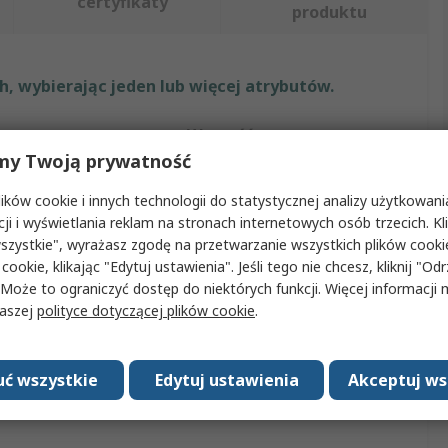
certyfikaty
produktu
, wybierając jeden lub więcej atrybutów.
ut
Wartość
my Twoją prywatność
RS PRO
ków cookie i innych technologii do statystycznej analizy użytkowani
cza A
Męski
cji i wyświetlania reklam na stronach internetowych osób trzecich. Kl
szystkie", wyrażasz zgodę na przetwarzanie wszystkich plików cook
oduktu
Kabel FireWire
 cookie, klikając "Edytuj ustawienia". Jeśli tego nie chcesz, kliknij "Od
 Może to ograniczyć dostęp do niektórych funkcji. Więcej informacji
ć kabla
2m
naszej
polityce dotyczącej plików cookie
.
Osłony
Szary
ć wszystkie
Edytuj ustawienia
Akceptuj ws
Zatwierdzenia
IEEE1394 Compliant