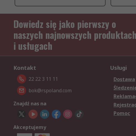
Dowiedz się jako pierwszy o
naszych najnowszych produktac
i usługach
Kontakt
Usługi
22 22 3 11 11
Dostawa
Śledzeni
bok@rspoland.com
Reklamac
Znajdź nas na
Rejestra
Pomoc
Akceptujemy