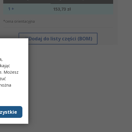
1 +
153,73 zł
*cena orientacyjna
Dodaj do listy części (BOM)
a,
ikając
ie. Możesz
rzuć
 można
zystkie