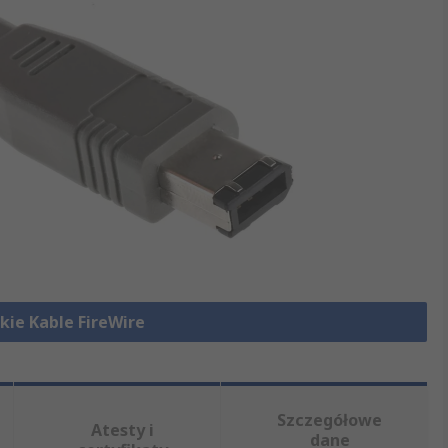
kie Kable FireWire
Szczegółowe
Atesty i
dane