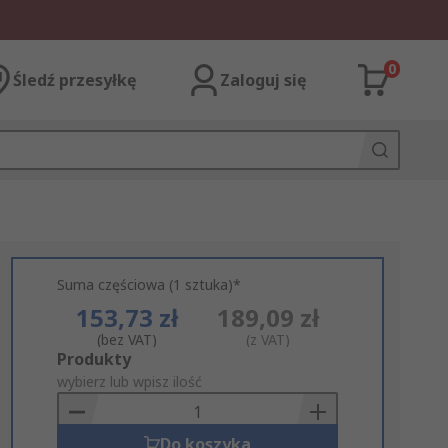
0
Śledź przesyłkę
Zaloguj się
Suma częściowa (1 sztuka)*
153,73 zł
189,09 zł
(bez VAT)
(z VAT)
Add
Produkty
to
wybierz lub wpisz ilość
Basket
Do koszyka