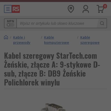
0
MPN
/
Kable i
/
Kable
/
Kable
przewody
komputerowe
szeregowe
Kabel szeregowy StarTech.com
Żeńskie, złącze A: 9-stykowe D-
sub, złącze B: DB9 Żeńskie
Polichlorek winylu