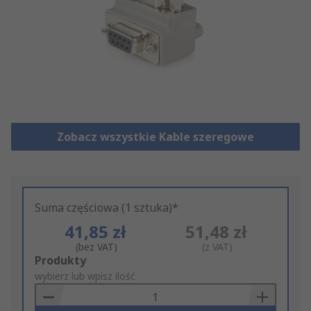
Zobacz wszystkie Kable szeregowe
Suma częściowa (1 sztuka)*
41,85 zł
51,48 zł
(bez VAT)
(z VAT)
Add
Produkty
to
wybierz lub wpisz ilość
Basket