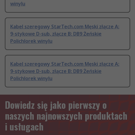
winylu
Kabel szeregowy StarTech.com Męski złącze A:
9-stykowe D-sub, złącze B: DB9 Żeńskie
Polichlorek winylu
Kabel szeregowy StarTech.com Męski złącze A:
9-stykowe D-sub, złącze B: DB9 Żeńskie
Polichlorek winylu
Dowiedz się jako pierwszy o
naszych najnowszych produktach
i usługach