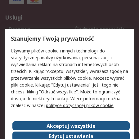
Usługi
Dostawa
Śledzenie przesyłek
Reklamacje i zwroty
Rejestracja
Szanujemy Twoją prywatność
Pomoc
Używamy plików cookie i innych technologii do
statystycznej analizy użytkowania, personalizacji i
Aspekty prawne
wyświetlania reklam na stronach internetowych osób
trzecich. Klikając "Akceptuj wszystkie", wyrażasz zgodę na
Bezpieczeństwo e-
Polityka dotycząca
przetwarzanie wszystkich plików cookie. Możesz wybrać
maila
plików cookie
pliki cookie, klikając "Edytuj ustawienia". Jeśli tego nie
Polityka prywatności
Użytkowanie witryny
chcesz, kliknij "Odrzuć wszystkie". Może to ograniczyć
Zastrzeżenia prawne
Warunki Sprzedaży
dostęp do niektórych funkcji. Więcej informacji można
znaleźć w naszej
polityce dotyczącej plików cookie
.
O firmie RS
Akceptuj wszystkie
Grupa RS
Kontakt
O firmie RS
RS na świecie
Edytuj ustawienia