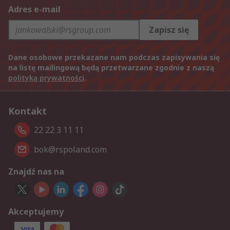
Adres e-mail
Zapisz się
Dane osobowe przekazane nam podczas zapisywania się
na listę mailingową będą przetwarzane zgodnie z naszą
polityką prywatności
.
Kontakt
22 22 3 11 11
bok@rspoland.com
Znajdź nas na
Akceptujemy