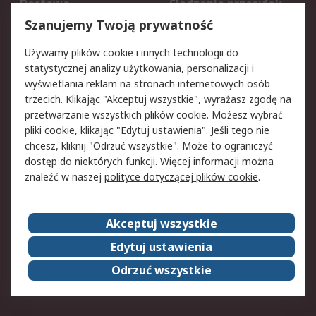
Dostawa
Śledzenie przesyłek
Reklamacje i zwroty
Rejestracja
Szanujemy Twoją prywatność
Pomoc
Używamy plików cookie i innych technologii do
statystycznej analizy użytkowania, personalizacji i
Aspekty prawne
wyświetlania reklam na stronach internetowych osób
trzecich. Klikając "Akceptuj wszystkie", wyrażasz zgodę na
Bezpieczeństwo e-
Polityka dotycząca
przetwarzanie wszystkich plików cookie. Możesz wybrać
maila
plików cookie
pliki cookie, klikając "Edytuj ustawienia". Jeśli tego nie
Polityka prywatności
Użytkowanie witryny
chcesz, kliknij "Odrzuć wszystkie". Może to ograniczyć
Zastrzeżenia prawne
Warunki Sprzedaży
dostęp do niektórych funkcji. Więcej informacji można
znaleźć w naszej
polityce dotyczącej plików cookie
.
O firmie RS
Akceptuj wszystkie
Grupa RS
Kontakt
O firmie RS
RS na świecie
Edytuj ustawienia
Kariera
Nagrody dla RS
Odrzuć wszystkie
ESG