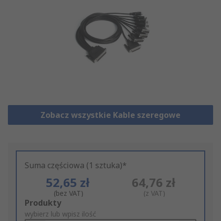
Zobacz wszystkie Kable szeregowe
Suma częściowa (1 sztuka)*
52,65 zł
64,76 zł
(bez VAT)
(z VAT)
Add
Produkty
to
wybierz lub wpisz ilość