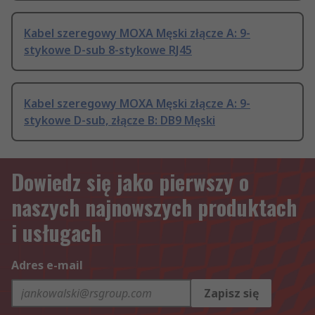
Kabel szeregowy MOXA Męski złącze A: 9-
stykowe D-sub 8-stykowe RJ45
Kabel szeregowy MOXA Męski złącze A: 9-
stykowe D-sub, złącze B: DB9 Męski
Dowiedz się jako pierwszy o
naszych najnowszych produktach
i usługach
Adres e-mail
Zapisz się