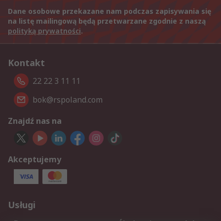
Dane osobowe przekazane nam podczas zapisywania się
na listę mailingową będą przetwarzane zgodnie z naszą
polityką prywatności
.
Kontakt
22 22 3 11 11
bok@rspoland.com
Znajdź nas na
Akceptujemy
Usługi