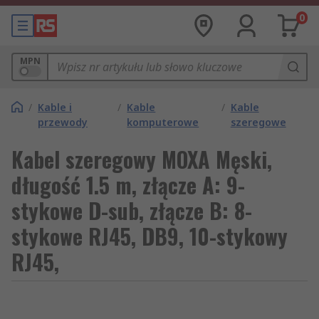
0
MPN
/
Kable i
/
Kable
/
Kable
przewody
komputerowe
szeregowe
Kabel szeregowy MOXA Męski,
długość 1.5 m, złącze A: 9-
stykowe D-sub, złącze B: 8-
stykowe RJ45, DB9, 10-stykowy
RJ45,