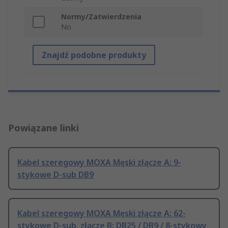
Normy/Zatwierdzenia
No
Znajdź podobne produkty
Powiązane linki
Kabel szeregowy MOXA Męski złącze A: 9-
stykowe D-sub DB9
Kabel szeregowy MOXA Męski złącze A: 62-
stykowe D-sub, złącze B: DB25 / DB9 / 8-stykowy