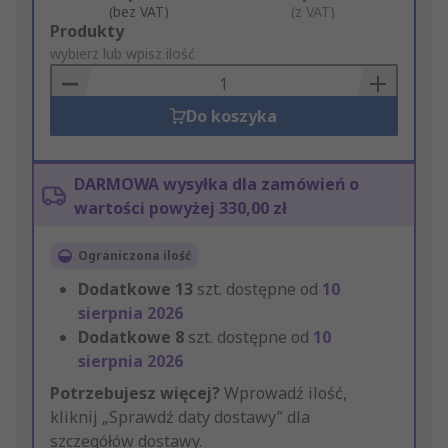
(bez VAT)
(z VAT)
Add
Produkty
to
wybierz lub wpisz ilość
Basket
Do koszyka
DARMOWA wysyłka dla zamówień o
wartości powyżej 330,00 zł
Ograniczona ilość
Dodatkowe
13
szt. dostępne od
10
sierpnia 2026
Dodatkowe
8
szt. dostępne od
10
sierpnia 2026
Potrzebujesz więcej?
Wprowadź ilość,
kliknij „Sprawdź daty dostawy” dla
szczegółów dostawy.