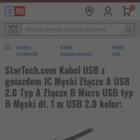
0
MPN
/
Kable i
/
Kable
/
Kable
przewody
komputerowe
USB
StarTech.com Kabel USB z
gniazdem IC Męski Złącze A USB
2.0 Typ A Złącze B Micro USB typ
B Męski dł. 1 m USB 2.0 kolor: