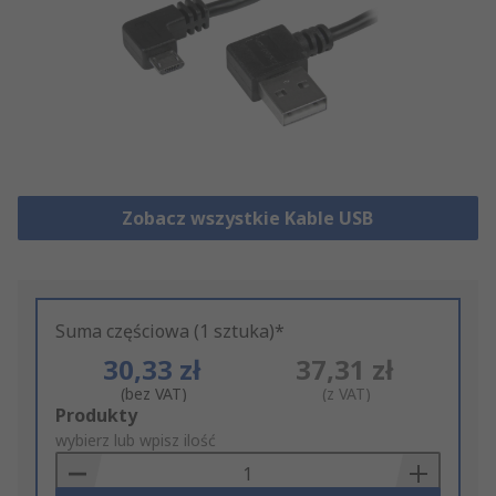
Zobacz wszystkie Kable USB
Suma częściowa (1 sztuka)*
30,33 zł
37,31 zł
(bez VAT)
(z VAT)
Add
Produkty
to
wybierz lub wpisz ilość
Basket