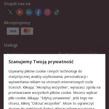
Znajdź nas na
Akceptujemy
Usługi
Dostawa
Śledzenie przesyłek
Reklamacje i zwroty
Rejestracja
Szanujemy Twoją prywatność
Pomoc
Używamy plików cookie i innych technologii do
statystycznej analizy użytkowania, personalizacji i
Aspekty prawne
wyświetlania reklam na stronach internetowych osób
trzecich. Klikając "Akceptuj wszystkie", wyrażasz zgodę na
Bezpieczeństwo e-
Polityka dotycząca
przetwarzanie wszystkich plików cookie. Możesz wybrać
maila
plików cookie
pliki cookie, klikając "Edytuj ustawienia". Jeśli tego nie
Polityka prywatności
Użytkowanie witryny
chcesz, kliknij "Odrzuć wszystkie". Może to ograniczyć
Zastrzeżenia prawne
Warunki Sprzedaży
dostęp do niektórych funkcji. Więcej informacji można