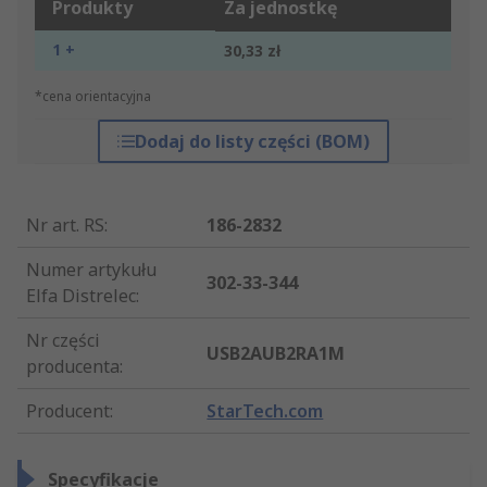
Produkty
Za jednostkę
1 +
30,33 zł
*cena orientacyjna
Dodaj do listy części (BOM)
Nr art. RS
:
186-2832
Numer artykułu
302-33-344
Elfa Distrelec
:
Nr części
USB2AUB2RA1M
producenta
:
Producent
:
StarTech.com
Specyfikacje