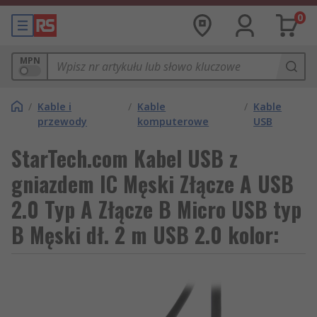
0
MPN
/
Kable i
/
Kable
/
Kable
przewody
komputerowe
USB
StarTech.com Kabel USB z
gniazdem IC Męski Złącze A USB
2.0 Typ A Złącze B Micro USB typ
B Męski dł. 2 m USB 2.0 kolor: