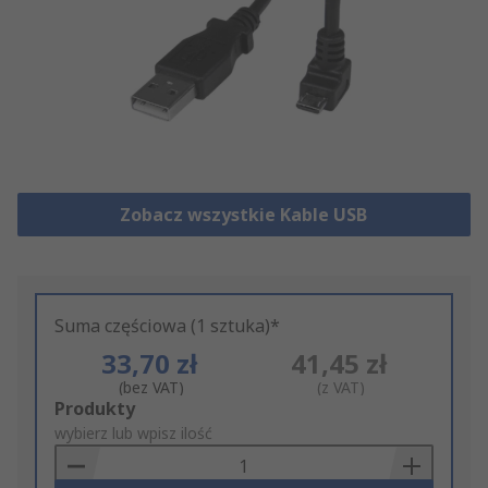
Zobacz wszystkie Kable USB
Suma częściowa (1 sztuka)*
33,70 zł
41,45 zł
(bez VAT)
(z VAT)
Add
Produkty
to
wybierz lub wpisz ilość
Basket