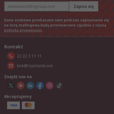
Zapisz się
Dane osobowe przekazane nam podczas zapisywania się
na listę mailingową będą przetwarzane zgodnie z naszą
polityką prywatności
.
Kontakt
22 22 3 11 11
bok@rspoland.com
Znajdź nas na
Akceptujemy