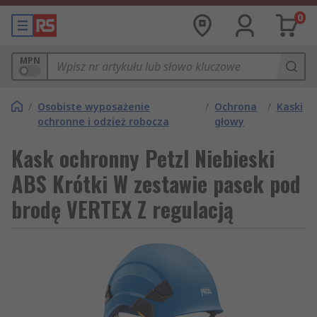
0
MPN
/
Osobiste wyposażenie
/
Ochrona
/
Kaski
ochronne i odzież robocza
głowy
Kask ochronny Petzl Niebieski
ABS Krótki W zestawie pasek pod
brodę VERTEX Z regulacją