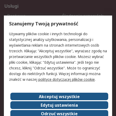
Usługi
Dostawa
Śledzenie przesyłek
Reklamacje i zwroty
Rejestracja
Szanujemy Twoją prywatność
Pomoc
Używamy plików cookie i innych technologii do
statystycznej analizy użytkowania, personalizacji i
Aspekty prawne
wyświetlania reklam na stronach internetowych osób
trzecich. Klikając "Akceptuj wszystkie", wyrażasz zgodę na
Bezpieczeństwo e-
Polityka dotycząca
przetwarzanie wszystkich plików cookie. Możesz wybrać
maila
plików cookie
pliki cookie, klikając "Edytuj ustawienia". Jeśli tego nie
Polityka prywatności
Użytkowanie witryny
chcesz, kliknij "Odrzuć wszystkie". Może to ograniczyć
Zastrzeżenia prawne
Warunki Sprzedaży
dostęp do niektórych funkcji. Więcej informacji można
znaleźć w naszej
polityce dotyczącej plików cookie
.
O firmie RS
Akceptuj wszystkie
Grupa RS
Kontakt
O firmie RS
RS na świecie
Edytuj ustawienia
Kariera
Nagrody dla RS
Odrzuć wszystkie