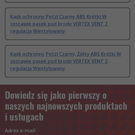
Kask ochronny Petzl Czarny ABS Krótki W
zestawie pasek pod brodę VERTEX VENT Z
regulacją Wentylowany
Kask ochronny Petzl Czarny, Żółty ABS Krótki W
zestawie pasek pod brodę VERTEX VENT Z
regulacją Wentylowany
Dowiedz się jako pierwszy o
naszych najnowszych produktach
i usługach
Adres e-mail