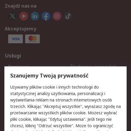
Znajdź nas na
Akceptujemy
Usługi
Dostawa
Śledzenie przesyłek
Reklamacje i zwroty
Rejestracja
Szanujemy Twoją prywatność
Pomoc
Używamy plików cookie i innych technologii do
statystycznej analizy użytkowania, personalizacji i
Aspekty prawne
wyświetlania reklam na stronach internetowych osób
trzecich. Klikając "Akceptuj wszystkie", wyrażasz zgodę na
Bezpieczeństwo e-
Polityka dotycząca
przetwarzanie wszystkich plików cookie. Możesz wybrać
maila
plików cookie
pliki cookie, klikając "Edytuj ustawienia". Jeśli tego nie
Polityka prywatności
Użytkowanie witryny
chcesz, kliknij "Odrzuć wszystkie". Może to ograniczyć