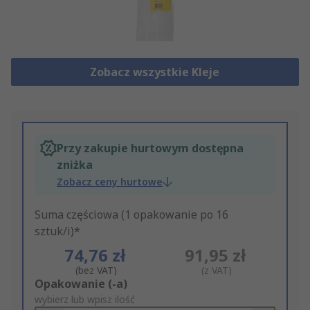
Zobacz wszystkie Kleje
Przy zakupie hurtowym dostępna
zniżka
Zobacz ceny hurtowe
Suma częściowa (1 opakowanie po 16
sztuk/i)*
74,76 zł
91,95 zł
(bez VAT)
(z VAT)
Add
Opakowanie (-a)
to
wybierz lub wpisz ilość