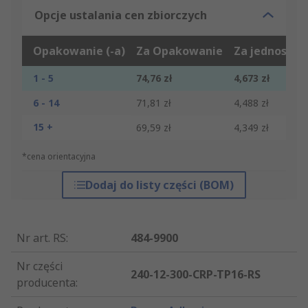
Opcje ustalania cen zbiorczych
Opakowanie (-a)
Za Opakowanie
Za jednostkę
1 - 5
74,76 zł
4,673 zł
6 - 14
71,81 zł
4,488 zł
15 +
69,59 zł
4,349 zł
*cena orientacyjna
Dodaj do listy części (BOM)
Nr art. RS
:
484-9900
Nr części
240-12-300-CRP-TP16-RS
producenta
: