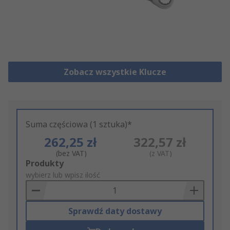
Zobacz wszystkie Klucze
Suma częściowa (1 sztuka)*
262,25 zł
322,57 zł
(bez VAT)
(z VAT)
Add
Produkty
to
wybierz lub wpisz ilość
Basket
Sprawdź daty dostawy