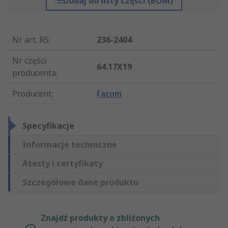
Dodaj do listy części (BOM)
Nr art. RS
:
236-2404
Nr części
64.17X19
producenta
:
Producent
:
Facom
Specyfikacje
Informacje techniczne
Atesty i certyfikaty
Szczegółowe dane produktu
Znajdź produkty o zbliżonych