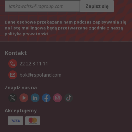
Zapisz się
Dane osobowe przekazane nam podczas zapisywania się
na listę mailingową będą przetwarzane zgodnie z naszą
polityką prywatności
.
Kontakt
22 22 3 11 11
bok@rspoland.com
Znajdź nas na
Akceptujemy