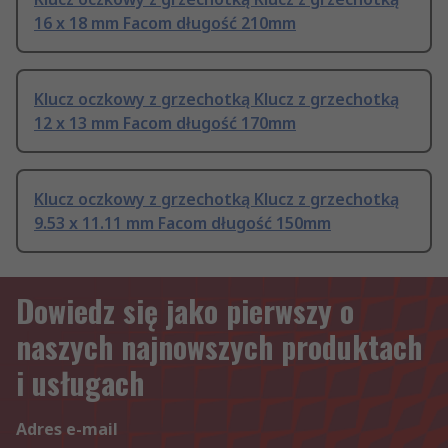
16 x 18 mm Facom długość 210mm
Klucz oczkowy z grzechotką Klucz z grzechotką
12 x 13 mm Facom długość 170mm
Klucz oczkowy z grzechotką Klucz z grzechotką
9.53 x 11.11 mm Facom długość 150mm
Dowiedz się jako pierwszy o
naszych najnowszych produktach
i usługach
Adres e-mail