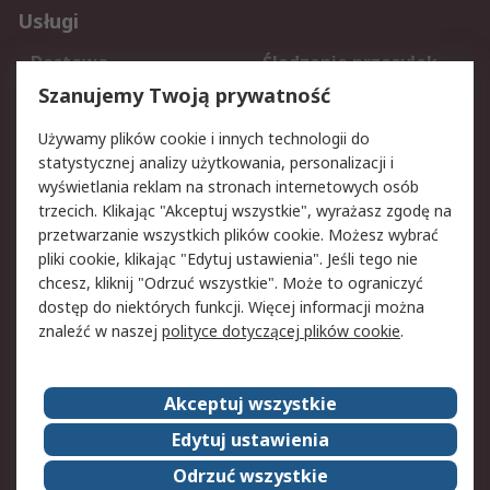
Usługi
Dostawa
Śledzenie przesyłek
Reklamacje i zwroty
Rejestracja
Szanujemy Twoją prywatność
Pomoc
Używamy plików cookie i innych technologii do
statystycznej analizy użytkowania, personalizacji i
Aspekty prawne
wyświetlania reklam na stronach internetowych osób
trzecich. Klikając "Akceptuj wszystkie", wyrażasz zgodę na
Bezpieczeństwo e-
Polityka dotycząca
przetwarzanie wszystkich plików cookie. Możesz wybrać
maila
plików cookie
pliki cookie, klikając "Edytuj ustawienia". Jeśli tego nie
Polityka prywatności
Użytkowanie witryny
chcesz, kliknij "Odrzuć wszystkie". Może to ograniczyć
Zastrzeżenia prawne
Warunki Sprzedaży
dostęp do niektórych funkcji. Więcej informacji można
znaleźć w naszej
polityce dotyczącej plików cookie
.
O firmie RS
Akceptuj wszystkie
Grupa RS
Kontakt
O firmie RS
RS na świecie
Edytuj ustawienia
Kariera
Nagrody dla RS
Odrzuć wszystkie