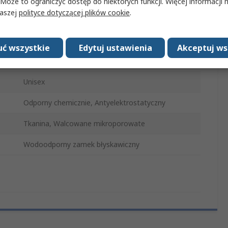
 Może to ograniczyć dostęp do niektórych funkcji. Więcej informacji
naszej
polityce dotyczącej plików cookie
.
Jednorazowe
e
EN14126 CATEGORY 3, EN14605 TYPE 3 TYPE 4,
ć wszystkie
Edytuj ustawienia
Akceptuj ws
ia
EN13034 TYPE 6, CE, EN1149-5, EN ISO 13982-1
TYPE 5
Unisex
Odporny chemicznie, Antyelektrostatyczny
Tkanina, Walcowane mikroporowate
Wodoodporny zamek błyskawiczny