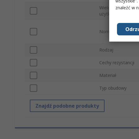
wszystkie".
znaleźć w 
Wielokrotnego
użytku/jednorazow
Odrzu
Normy/Zatwierdzen
Rodzaj
Cechy rezystancji
Materiał
Typ obudowy
Znajdź podobne produkty