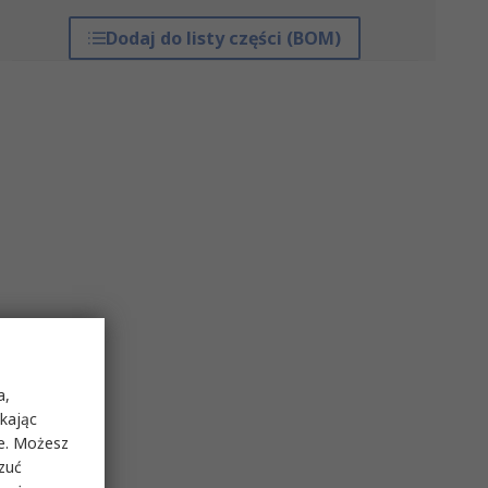
Dodaj do listy części (BOM)
a,
ikając
ie. Możesz
rzuć