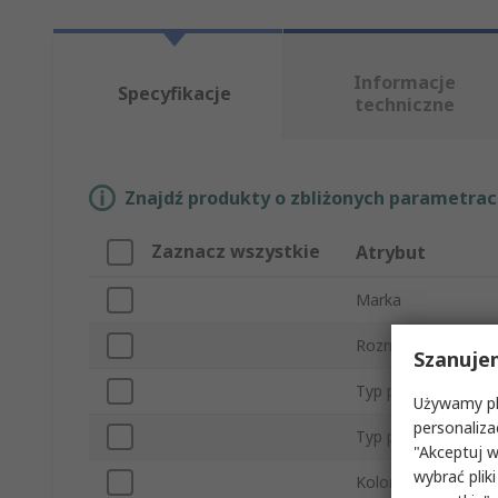
Informacje
Specyfikacje
techniczne
Znajdź produkty o zbliżonych parametrach
Zaznacz wszystkie
Atrybut
Marka
Rozmiar
Szanuje
Typ produktu
Używamy pli
personaliza
Typ podrzędny
"Akceptuj w
wybrać pliki
Kolor