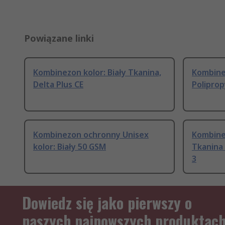
Powiązane linki
Kombinezon kolor: Biały Tkanina,
Kombinez
Delta Plus CE
Poliprop
Kombinezon ochronny Unisex
Kombinez
kolor: Biały 50 GSM
Tkanina
3
Dowiedz się jako pierwszy o
naszych najnowszych produktac