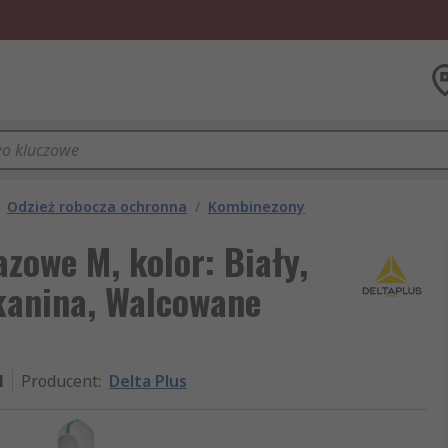
Odzież robocza ochronna
/
Kombinezony
zowe M, kolor: Biały,
kanina, Walcowane
M
Producent
:
Delta Plus