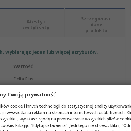
Szczegółowe
Atesty i
dane
certyfikaty
produktu
, wybierając jeden lub więcej atrybutów.
Wartość
Delta Plus
M
my Twoją prywatność
Kombinezon
ków cookie i innych technologii do statystycznej analizy użytkowani
cji i wyświetlania reklam na stronach internetowych osób trzecich. Kl
Ochrona ciała
szystkie", wyrażasz zgodę na przetwarzanie wszystkich plików cook
 cookie, klikając "Edytuj ustawienia". Jeśli tego nie chcesz, kliknij "Od
Biały, Ciemnozielony