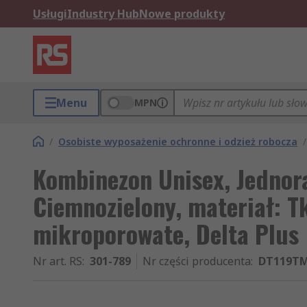
Usługi
Industry Hub
Nowe produkty
Menu
MPN
/
Osobiste wyposażenie ochronne i odzież robocza
/
Kombinezon Unisex, Jednora
Ciemnozielony, materiał: T
mikroporowate, Delta Plus
Nr art. RS
:
301-789
Nr części producenta
:
DT119T