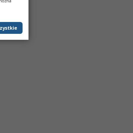
 można
zystkie