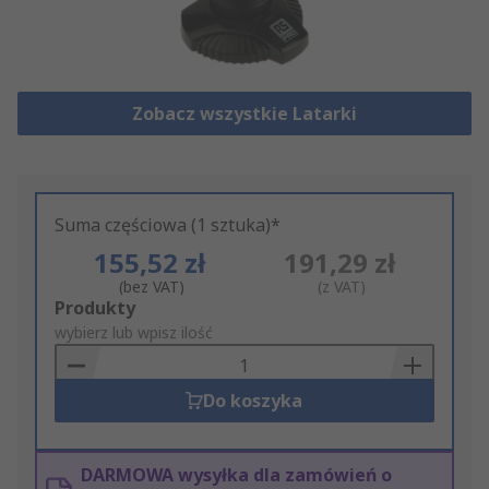
Zobacz wszystkie Latarki
Suma częściowa (1 sztuka)*
155,52 zł
191,29 zł
(bez VAT)
(z VAT)
Add
Produkty
to
wybierz lub wpisz ilość
Basket
Do koszyka
DARMOWA wysyłka dla zamówień o