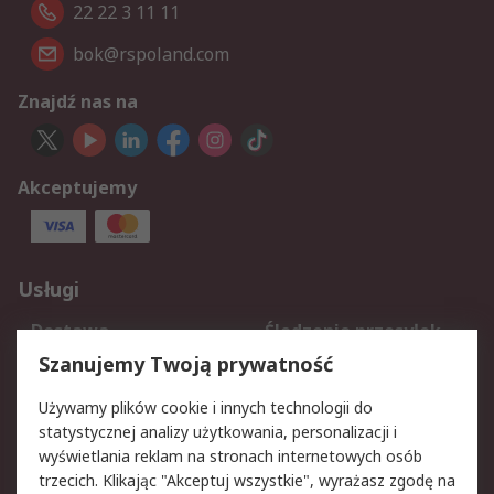
22 22 3 11 11
bok@rspoland.com
Znajdź nas na
Akceptujemy
Usługi
Dostawa
Śledzenie przesyłek
Reklamacje i zwroty
Rejestracja
Szanujemy Twoją prywatność
Pomoc
Używamy plików cookie i innych technologii do
statystycznej analizy użytkowania, personalizacji i
Aspekty prawne
wyświetlania reklam na stronach internetowych osób
trzecich. Klikając "Akceptuj wszystkie", wyrażasz zgodę na
Bezpieczeństwo e-
Polityka dotycząca