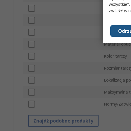
wszystkie".
Dokładność
znaleźć w 
Typ połączeni
Odrzu
Seria
Materiał obu
Kolor tarczy
Rozmiar tarcz
Lokalizacja po
Maksymalna t
Normy/Zatwie
Znajdź podobne produkty