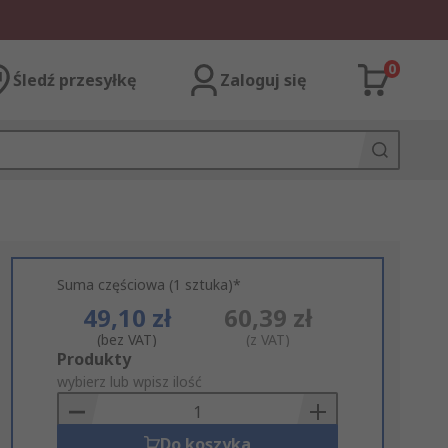
0
Śledź przesyłkę
Zaloguj się
Suma częściowa (1 sztuka)*
49,10 zł
60,39 zł
(bez VAT)
(z VAT)
Add
Produkty
to
wybierz lub wpisz ilość
Basket
Do koszyka