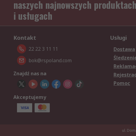
naszych najnowszych produktac
i usługach
Kontakt
Usługi
22 22 3 11 11
Dostawa
Śledzeni
bok@rspoland.com
Reklamac
Znajdź nas na
Rejestra
Pomoc
Akceptujemy
ul. Dom