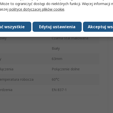
 Może to ograniczyć dostęp do niektórych funkcji. Więcej informacji
±2.5 %
naszej
polityce dotyczącej plików cookie
.
a
Od spodu
ć wszystkie
Edytuj ustawienia
Akceptuj ws
MAT3
dowy
Czarna stal malowana
Biały
y
63mm
łączenia
Połączenie dolne
emperatura robocza
60°C
rdzenia
EN 837-1