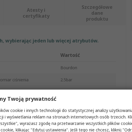
Szczegółowe
Atesty i
dane
certyfikaty
produktu
, wybierając jeden lub więcej atrybutów.
Wartość
Bourdon
miar ciśnienia
2.5bar
Manometr
my Twoją prywatność
iar ciśnienia
0bar
ków cookie i innych technologii do statystycznej analizy użytkowani
nieniowe
G 1/4
cji i wyświetlania reklam na stronach internetowych osób trzecich. Kl
szystkie", wyrażasz zgodę na przetwarzanie wszystkich plików cook
zenia
G 1/4
 cookie, klikając "Edytuj ustawienia". Jeśli tego nie chcesz, kliknij "Od