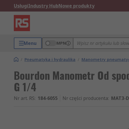
Usługi
Industry Hub
Nowe produkty
Menu
MPN
/
Pneumatyka i hydraulika
/
Manometry pneumatycz
Bourdon Manometr Od spod
G 1/4
Nr art. RS
:
184-6055
Nr części producenta
:
MAT3-D