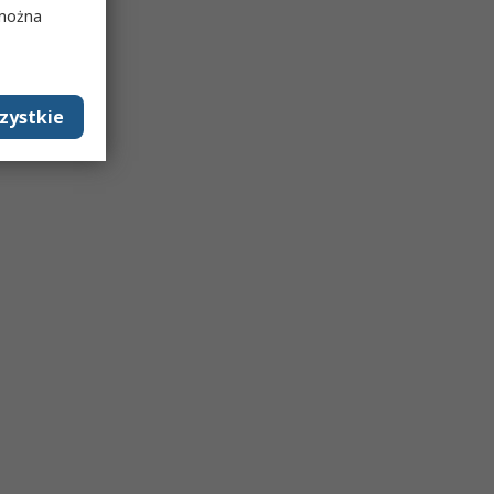
 można
zystkie