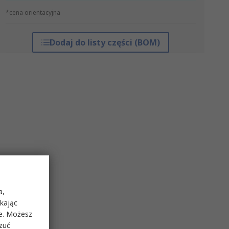
*cena orientacyjna
Dodaj do listy części (BOM)
a,
ikając
ie. Możesz
rzuć