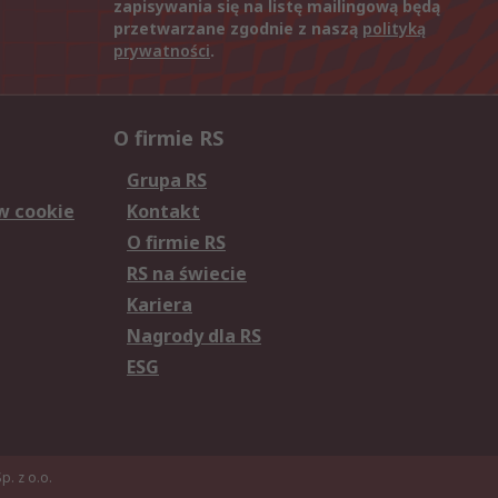
zapisywania się na listę mailingową będą
przetwarzane zgodnie z naszą
polityką
prywatności
.
O firmie RS
Grupa RS
w cookie
Kontakt
O firmie RS
RS na świecie
Kariera
Nagrody dla RS
ESG
. z o.o.