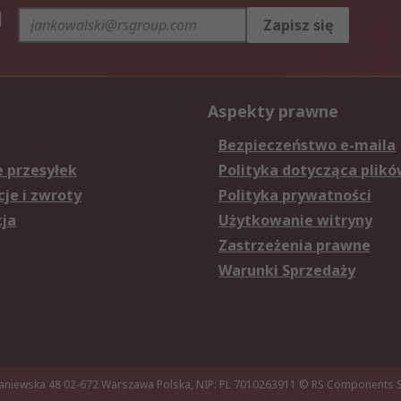
h
Zapisz się
Aspekty prawne
Bezpieczeństwo e-maila
e przesyłek
Polityka dotycząca plikó
je i zwroty
Polityka prywatności
cja
Użytkowanie witryny
Zastrzeżenia prawne
Warunki Sprzedaży
aniewska 48 02-672 Warszawa Polska, NIP: PL 7010263911
© RS Components Sp