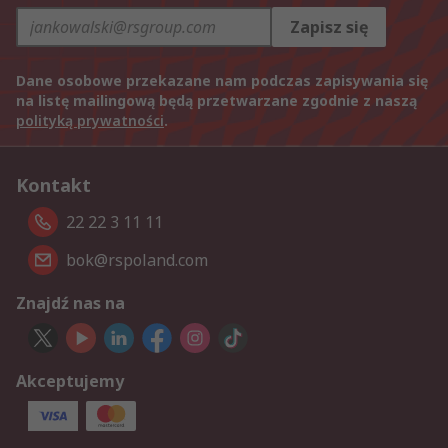
Zapisz się
Dane osobowe przekazane nam podczas zapisywania się
na listę mailingową będą przetwarzane zgodnie z naszą
polityką prywatności
.
Kontakt
22 22 3 11 11
bok@rspoland.com
Znajdź nas na
Akceptujemy