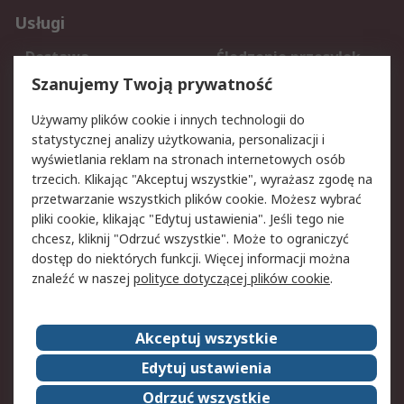
Usługi
Dostawa
Śledzenie przesyłek
Reklamacje i zwroty
Rejestracja
Szanujemy Twoją prywatność
Pomoc
Używamy plików cookie i innych technologii do
statystycznej analizy użytkowania, personalizacji i
Aspekty prawne
wyświetlania reklam na stronach internetowych osób
trzecich. Klikając "Akceptuj wszystkie", wyrażasz zgodę na
Bezpieczeństwo e-
Polityka dotycząca
przetwarzanie wszystkich plików cookie. Możesz wybrać
maila
plików cookie
pliki cookie, klikając "Edytuj ustawienia". Jeśli tego nie
Polityka prywatności
Użytkowanie witryny
chcesz, kliknij "Odrzuć wszystkie". Może to ograniczyć
Zastrzeżenia prawne
Warunki Sprzedaży
dostęp do niektórych funkcji. Więcej informacji można
znaleźć w naszej
polityce dotyczącej plików cookie
.
O firmie RS
Akceptuj wszystkie
Grupa RS
Kontakt
O firmie RS
RS na świecie
Edytuj ustawienia
Kariera
Nagrody dla RS
Odrzuć wszystkie