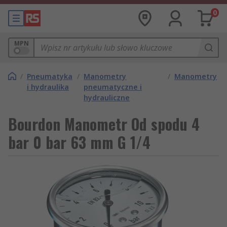
0
MPN
/
Pneumatyka
/
Manometry
/
Manometry
i hydraulika
pneumatyczne i
hydrauliczne
Bourdon Manometr Od spodu 4
bar 0 bar 63 mm G 1/4