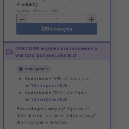
Add
Produkty
to
wybierz lub wpisz ilość
Basket
Do koszyka
DARMOWA wysyłka dla zamówień o
wartości powyżej 330,00 zł
W magazynie
Dodatkowe
109
szt. dostępne
od
10 sierpnia 2026
Dodatkowe
18
szt. dostępne
od
10 sierpnia 2026
Potrzebujesz więcej?
Wprowadź
ilość, kliknij „Sprawdź daty dostawy”
dla szczegółów dostawy.