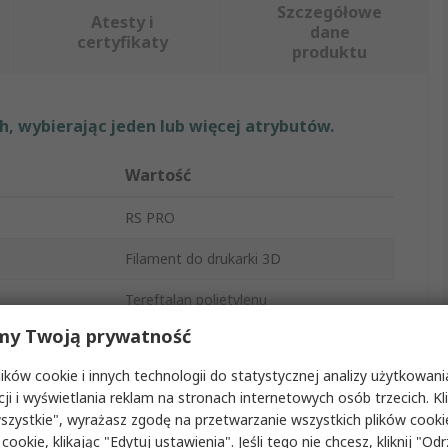
Szczegółowe
Atesty i
dane
certyfikaty
produktu
, wybierając jeden lub więcej atrybutów.
Wartość
RS PRO
Filament do drukarki 3D
Tereftalan polietylenu
my Twoją prywatność
Modelowanie z topionego materiału
(FDM)
ków cookie i innych technologii do statystycznej analizy użytkowani
cji i wyświetlania reklam na stronach internetowych osób trzecich. Kl
i od maszyny
Nie
szystkie", wyrażasz zgodę na przetwarzanie wszystkich plików cook
Czarny
 cookie, klikając "Edytuj ustawienia". Jeśli tego nie chcesz, kliknij "Od