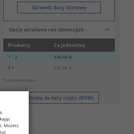
Sprawdź daty dostawy
Opcje ustalania cen zbiorczych
Produkty
Za jednostkę
1 - 2
140,58 zł
3 +
133,58 zł
*cena orientacyjna
Dodaj do listy części (BOM)
a,
ikając
ie. Możesz
rzuć