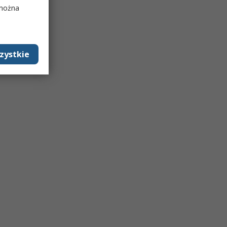
 można
zystkie