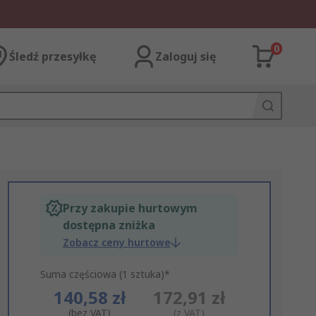
0
Śledź przesyłkę
Zaloguj się
Przy zakupie hurtowym
dostępna zniżka
Zobacz ceny hurtowe
Suma częściowa (1 sztuka)*
140,58 zł
172,91 zł
(bez VAT)
(z VAT)