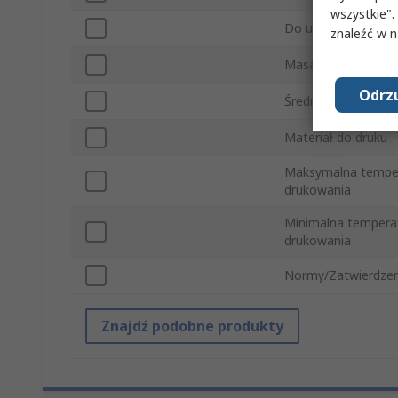
wszystkie".
Do użytku z
znaleźć w 
Masa
Odrzu
Średnica
Materiał do druku
Maksymalna tempe
drukowania
Minimalna tempera
drukowania
Normy/Zatwierdzen
Znajdź podobne produkty