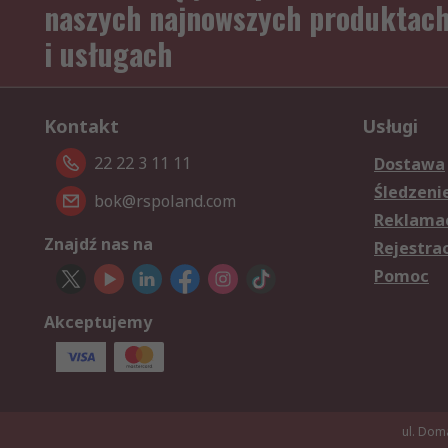
naszych najnowszych produktac
i usługach
Kontakt
Usługi
22 22 3 11 11
Dostawa
Śledzeni
bok@rspoland.com
Reklamac
Znajdź nas na
Rejestra
Pomoc
Akceptujemy
ul. Dom