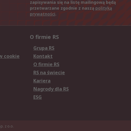
zapisywania się na listę mailingową będą
przetwarzane zgodnie z naszą
polityką
prywatności
.
O firmie RS
Grupa RS
w cookie
Kontakt
O firmie RS
RS na świecie
Kariera
Nagrody dla RS
ESG
. z o.o.