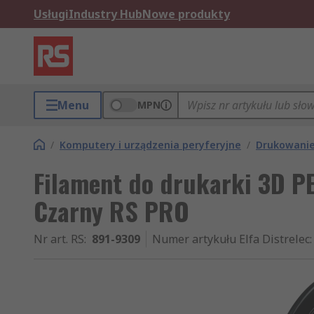
Usługi
Industry Hub
Nowe produkty
Menu
MPN
/
Komputery i urządzenia peryferyjne
/
Drukowanie
Filament do drukarki 3D P
Czarny RS PRO
Nr art. RS
:
891-9309
Numer artykułu Elfa Distrelec
: