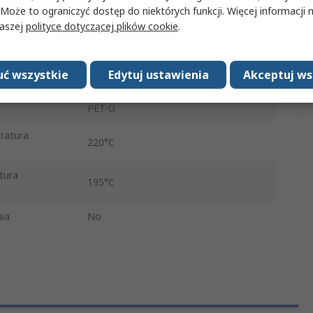
 Może to ograniczyć dostęp do niektórych funkcji. Więcej informacji
Typowe stacjonarne drukarki 3D
naszej
polityce dotyczącej plików cookie
.
500g
ć wszystkie
Edytuj ustawienia
Akceptuj ws
1.75mm
PET-G
ratura
220°C
tura
195°C
ia
No