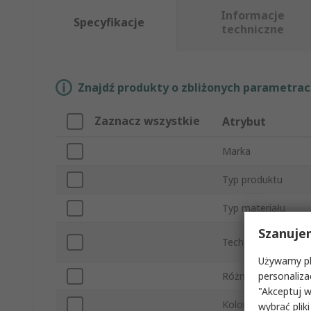
Informacje
Specyfikacje
techniczne
Znajdź produkty o zbliżonych parametrach
Zaznacz wszystkie
Atrybut
Marka
Typ produktu
Typ materiału
Szanuje
Technologia druku
Używamy pli
personaliza
Różne w zależnośc
"Akceptuj w
Kolor
wybrać pliki