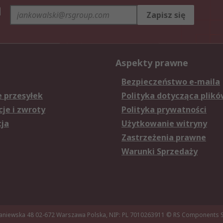
h
Zapisz się
Aspekty prawne
Bezpieczeństwo e-maila
e przesyłek
Polityka dotycząca plikó
je i zwroty
Polityka prywatności
cja
Użytkowanie witryny
Zastrzeżenia prawne
Warunki Sprzedaży
aniewska 48 02-672 Warszawa Polska, NIP: PL 7010263911
© RS Components Sp