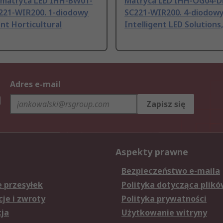
 matryca LED IHH-BW01-
Matryca LED IHH-OG04-D
221-WIR200. 1-diodowy
SC221-WIR200. 4-diodow
ent Horticultural
Intelligent LED Solution
Adres e-mail
h
Zapisz się
Aspekty prawne
Bezpieczeństwo e-maila
e przesyłek
Polityka dotycząca plikó
je i zwroty
Polityka prywatności
cja
Użytkowanie witryny