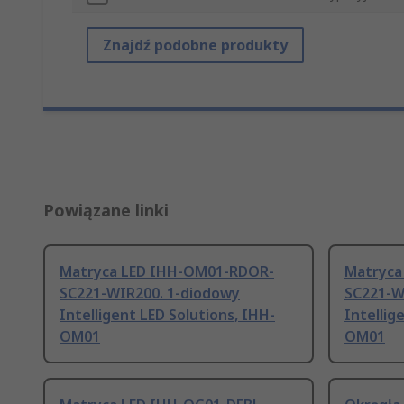
Znajdź podobne produkty
Powiązane linki
Matryca LED IHH-OM01-RDOR-
Matryca
SC221-WIR200. 1-diodowy
SC221-W
Intelligent LED Solutions, IHH-
Intellig
OM01
OM01