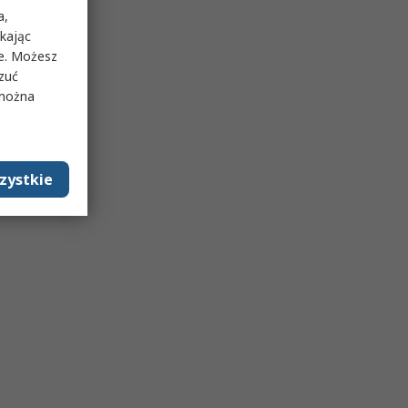
a,
ikając
ie. Możesz
rzuć
 można
zystkie