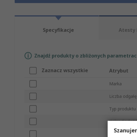
Specyfikacje
Atesty 
Znajdź produkty o zbliżonych parametrach
Zaznacz wszystkie
Atrybut
Marka
Liczba odgałę
Typ produktu
Kolor diody L
Szanuje
Natężenie