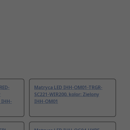
RED-
Matryca LED IHH-OM01-TRGR-
y
SC221-WIR200. kolor: Zielony
, IHH-
IHH-OM01