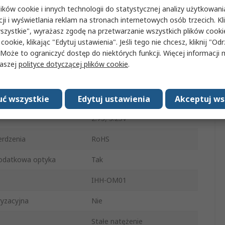
ków cookie i innych technologii do statystycznej analizy użytkowani
mieniowania
610mW
cji i wyświetlania reklam na stronach internetowych osób trzecich. Kl
szystkie", wyrażasz zgodę na przetwarzanie wszystkich plików cook
nętrzna
20mm
 cookie, klikając "Edytuj ustawienia". Jeśli tego nie chcesz, kliknij "Od
 Może to ograniczyć dostęp do niektórych funkcji. Więcej informacji
a
Lutowie
naszej
polityce dotyczącej plików cookie
.
oru mocującego
2mm
terownik
Tak
ć wszystkie
Edytuj ustawienia
Akceptuj ws
2.75, 3.25V
rdzenia
RoHS
odatkowa optyka
Tak
IHH-OM01
yzacyjna
Nie
Stałe natężenie