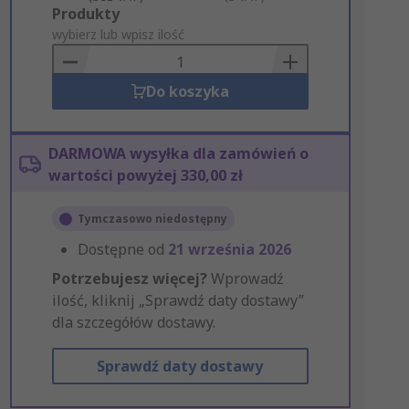
Add
Produkty
to
wybierz lub wpisz ilość
Basket
Do koszyka
DARMOWA wysyłka dla zamówień o
wartości powyżej 330,00 zł
Tymczasowo niedostępny
Dostępne od
21 września 2026
Potrzebujesz więcej?
Wprowadź
ilość, kliknij „Sprawdź daty dostawy”
dla szczegółów dostawy.
Sprawdź daty dostawy