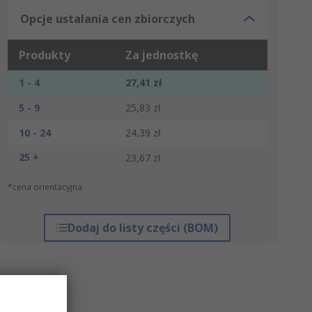
Opcje ustalania cen zbiorczych
Produkty
Za jednostkę
1 - 4
27,41 zł
5 - 9
25,83 zł
10 - 24
24,39 zł
25 +
23,67 zł
*cena orientacyjna
Dodaj do listy części (BOM)