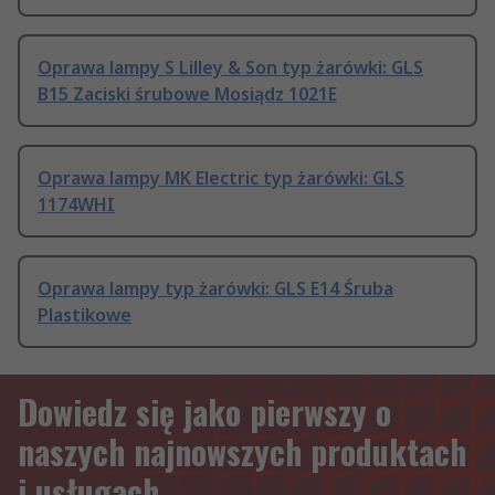
Oprawa lampy S Lilley & Son typ żarówki: GLS
B15 Zaciski śrubowe Mosiądz 1021E
Oprawa lampy MK Electric typ żarówki: GLS
1174WHI
Oprawa lampy typ żarówki: GLS E14 Śruba
Plastikowe
Dowiedz się jako pierwszy o
naszych najnowszych produktach
i usługach