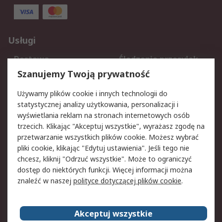
Usługi
Dostawa
Śledzenie przesyłek
Reklamacje i zwroty
Rejestracja
Szanujemy Twoją prywatność
Pomoc
Używamy plików cookie i innych technologii do
statystycznej analizy użytkowania, personalizacji i
Aspekty prawne
wyświetlania reklam na stronach internetowych osób
trzecich. Klikając "Akceptuj wszystkie", wyrażasz zgodę na
Bezpieczeństwo e-
Polityka dotycząca
przetwarzanie wszystkich plików cookie. Możesz wybrać
maila
plików cookie
pliki cookie, klikając "Edytuj ustawienia". Jeśli tego nie
Polityka prywatności
Użytkowanie witryny
chcesz, kliknij "Odrzuć wszystkie". Może to ograniczyć
Zastrzeżenia prawne
Warunki Sprzedaży
dostęp do niektórych funkcji. Więcej informacji można
znaleźć w naszej
polityce dotyczącej plików cookie
.
O firmie RS
Akceptuj wszystkie
Grupa RS
Kontakt