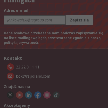
Adres e-mail
Zapisz się
Dane osobowe przekazane nam podczas zapisywania się
na listę mailingową będą przetwarzane zgodnie z naszą
polityką prywatności
.
Kontakt
22 22 3 11 11
bok@rspoland.com
Znajdź nas na
Akceptujemy