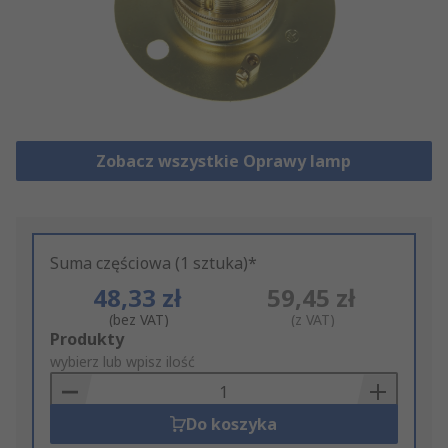
Zobacz wszystkie Oprawy lamp
Suma częściowa (1 sztuka)*
48,33 zł
59,45 zł
(bez VAT)
(z VAT)
Add
Produkty
to
wybierz lub wpisz ilość
Basket
Do koszyka