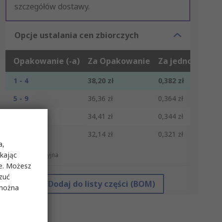
szczegółów dostawy.
Opcje ustalania cen zbiorczych
Opakowanie (-a)
Za Opakowanie
Za jednostkę*
1 - 4
38,20 zł
0,382 zł
5 - 9
36,36 zł
0,364 zł
10 - 29
34,41 zł
0,344 zł
30 +
32,14 zł
0,321 zł
a,
ikając
*cena orientacyjna
ie. Możesz
rzuć
Dodaj do listy części (BOM)
 można