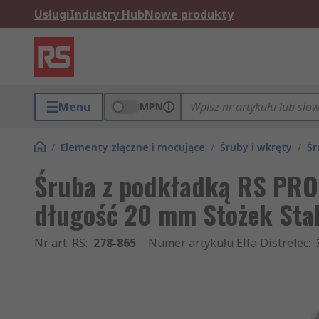
Usługi
Industry Hub
Nowe produkty
Menu
MPN
/
Elementy złączne i mocujące
/
Śruby i wkręty
/
Śr
Śruba z podkładką RS PRO 
długość 20 mm Stożek Sta
Nr art. RS
:
278-865
Numer artykułu Elfa Distrelec
: