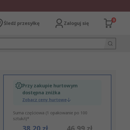
0
Śledź przesyłkę
Zaloguj się
Przy zakupie hurtowym
dostępna zniżka
Zobacz ceny hurtowe
Suma częściowa (1 opakowanie po 100
sztuk/i)*
38,20 zł
46,99 zł