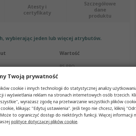
Szczegółowe
Atesty i
dane
certyfikaty
produktu
, wybierając jeden lub więcej atrybutów.
but
Wartość
RS PRO
my Twoją prywatność
ść
20mm
ków cookie i innych technologii do statystycznej analizy użytkowani
oduktu
Śruba z podkładką
cji i wyświetlania reklam na stronach internetowych osób trzecich. Kl
szystkie", wyrażasz zgodę na przetwarzanie wszystkich plików cook
t łba
Stożek
 cookie, klikając "Edytuj ustawienia". Jeśli tego nie chcesz, kliknij "Od
 Może to ograniczyć dostęp do niektórych funkcji. Więcej informacji
apędu
Pozidriv
naszej
polityce dotyczącej plików cookie
.
dkładki
Zwykłe