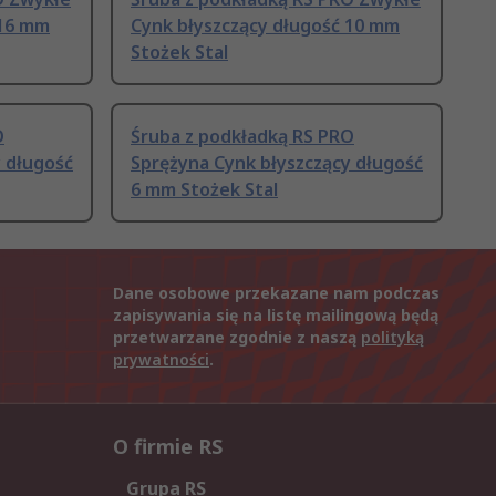
 16 mm
Cynk błyszczący długość 10 mm
Stożek Stal
O
Śruba z podkładką RS PRO
 długość
Sprężyna Cynk błyszczący długość
6 mm Stożek Stal
Dane osobowe przekazane nam podczas
zapisywania się na listę mailingową będą
przetwarzane zgodnie z naszą
polityką
prywatności
.
O firmie RS
Grupa RS