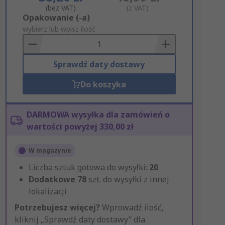
(bez VAT)
(z VAT)
Add
Opakowanie (-a)
to
wybierz lub wpisz ilość
Basket
Sprawdź daty dostawy
Do koszyka
DARMOWA wysyłka dla zamówień o
wartości powyżej 330,00 zł
W magazynie
Liczba sztuk gotowa do wysyłki:
20
Dodatkowe
78
szt. do wysyłki z innej
lokalizacji
Potrzebujesz więcej?
Wprowadź ilość,
kliknij „Sprawdź daty dostawy” dla