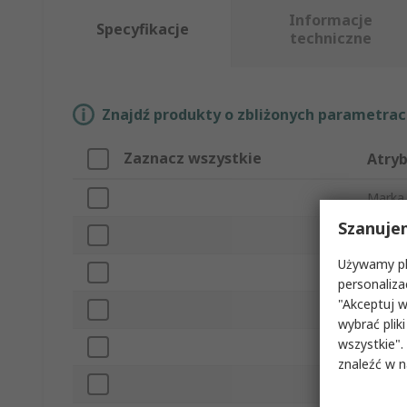
Informacje
Specyfikacje
techniczne
Znajdź produkty o zbliżonych parametrach
Zaznacz wszystkie
Atry
Marka
Szanuje
Długo
Używamy pli
Typ pr
personaliza
"Akceptuj w
Kształ
wybrać pliki
wszystkie".
Typ n
znaleźć w 
Typ po