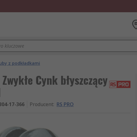
uby z podkładkami
Zwykłe Cynk błyszczący
l
304-17-366
Producent
:
RS PRO