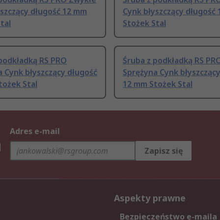
yszczący długość 12 mm
Cynk błyszczący długość
tal
Stożek Stal
 podkładką RS PRO
Śruba z podkładką RS PR
 Cynk błyszczący długość
Sprężyna Cynk błyszczący
tożek Stal
12 mm Stożek Stal
Adres e-mail
h
Zapisz się
Aspekty prawne
Bezpieczeństwo e-maila