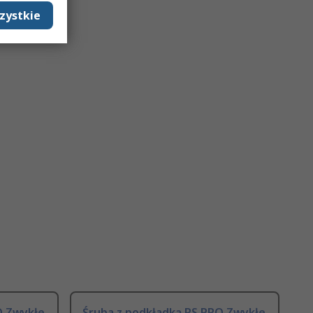
zystkie
O Zwykłe
Śruba z podkładką RS PRO Zwykłe