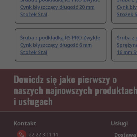
Cynk błyszczący długość 20 mm
Cynk bł
Stożek Stal
Stożek S
Śruba z podkładką RS PRO Zwykłe
Śruba z
Cynk błyszczący długość 6 mm
Sprężyna
Stożek Stal
16 mm S
Dowiedz się jako pierwszy o
naszych najnowszych produktac
i usługach
Kontakt
Usługi
22 22 3 11 11
Dostawa