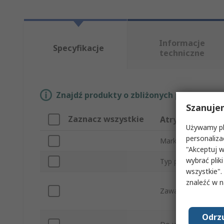
Informacje
Specyfikacje
techniczne
Znajdź produkty o zbliżonych parametrach
Szanuje
Zaznacz wszystkie
Atrybut
Używamy pli
personaliza
Marka
"Akceptuj w
wybrać pliki
Typ produktu
wszystkie".
znaleźć w 
Zawartość zestaw
Odrzu