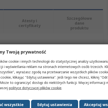
Szczegółowe
Atesty i
dane
certyfikaty
produktu
, wybierając jeden lub więcej atrybutów.
my Twoją prywatność
Wartość
ków cookie i innych technologii do statystycznej analizy użytkowani
cji i wyświetlania reklam na stronach internetowych osób trzecich. Kl
Metcal
szystkie", wyrażasz zgodę na przetwarzanie wszystkich plików cook
 cookie, klikając "Edytuj ustawienia". Jeśli tego nie chcesz, kliknij "Od
Strzykawka
 Może to ograniczyć dostęp do niektórych funkcji. Więcej informacji
Strzykawki i wybór igieł, Dwa głowice odbiornika,
naszej
polityce dotyczącej plików cookie
.
u
Zestawy do montażu strzykawek serii 700: po 50
szt.
ć wszystkie
Edytuj ustawienia
Akceptuj ws
Strzykawki i igły przemysłowe serii 700 firmy