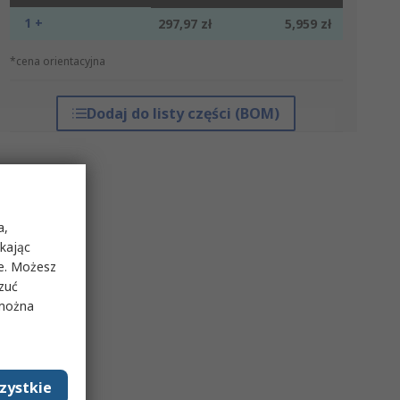
1 +
297,97 zł
5,959 zł
*cena orientacyjna
Dodaj do listy części (BOM)
a,
ikając
ie. Możesz
rzuć
 można
zystkie