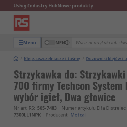
Usługi
Industry Hub
Nowe produkty
Menu
MPN
/
Kleje, uszczelniacze i taśmy
/
Dozowniki klejów i 
Strzykawka do: Strzykawki 
700 firmy Techcon System 
wybór igieł, Dwa głowice
Nr art. RS
:
505-7483
Numer artykułu Elfa Distrelec
:
7300LL1NPK
Producent
:
Metcal