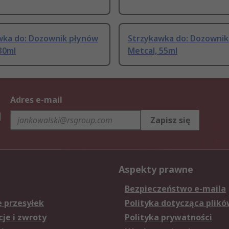
wka do: Dozownik płynów
Strzykawka do: Dozownik
30ml
Metcal, 55ml
Adres e-mail
h
Zapisz się
Aspekty prawne
Bezpieczeństwo e-maila
e przesyłek
Polityka dotycząca plikó
je i zwroty
Polityka prywatności