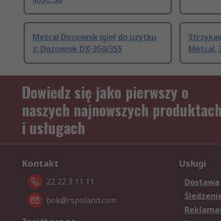
Metcal Dozownik igieł do uzytku
Strzyka
z: Dozownik DX-350/355
Metcal, 
Dowiedz się jako pierwszy o
naszych najnowszych produktac
i usługach
Kontakt
Usługi
22 22 3 11 11
Dostawa
Śledzeni
bok@rspoland.com
Reklamac