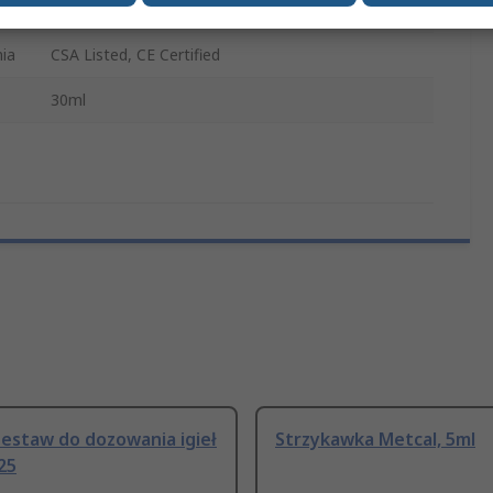
Techcon System
ia
CSA Listed, CE Certified
30ml
estaw do dozowania igieł
Strzykawka Metcal, 5ml
25