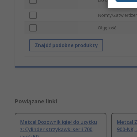
Do użytku z
Normy/Zatwierdzen
Objętość
Znajdź podobne produkty
Powiązane linki
Metcal Dozownik igieł do uzytku
Metcal Z
z: Cylinder strzykawki serii 700,
900-NK, 
ilość: 50