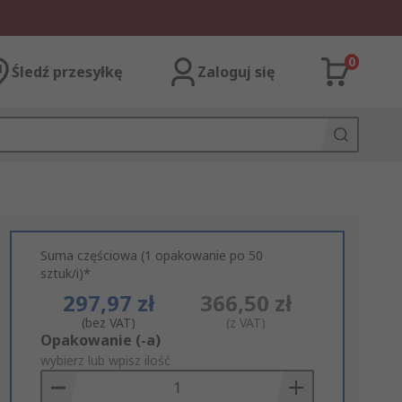
0
Śledź przesyłkę
Zaloguj się
Suma częściowa (1 opakowanie po 50
sztuk/i)*
297,97 zł
366,50 zł
(bez VAT)
(z VAT)
Add
Opakowanie (-a)
to
wybierz lub wpisz ilość
Basket