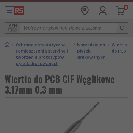
0
MPN
/
Ochrona antystatyczna,
/
Narzędzia do
/
Wiertła
Pomieszczenia sterylne i
płytek
do PCB
tworzenie prototypów
drukowanych
płytek drukowanych
Wiertło do PCB CIF Węglikowe
3.17mm 0.3 mm