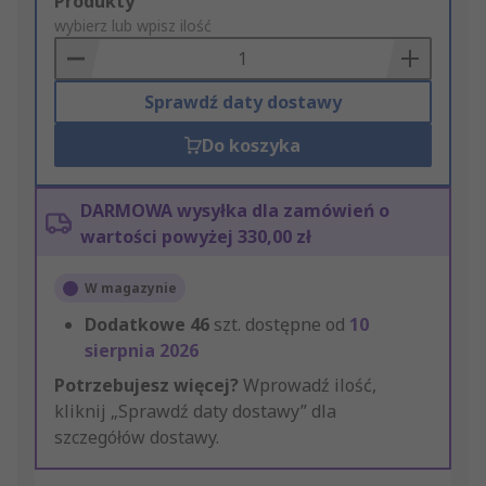
Add
Produkty
to
wybierz lub wpisz ilość
Basket
Sprawdź daty dostawy
Do koszyka
DARMOWA wysyłka dla zamówień o
wartości powyżej 330,00 zł
W magazynie
Dodatkowe
46
szt. dostępne od
10
sierpnia 2026
Potrzebujesz więcej?
Wprowadź ilość,
kliknij „Sprawdź daty dostawy” dla
szczegółów dostawy.