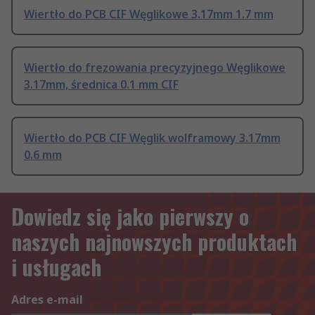
Wiertło do PCB CIF Węglikowe 3.17mm 1.7 mm
Wiertło do frezowania precyzyjnego Węglikowe
3.17mm, średnica 0.1 mm CIF
Wiertło do PCB CIF Węglik wolframowy 3.17mm
0.6 mm
Dowiedz się jako pierwszy o
naszych najnowszych produktach
i usługach
Adres e-mail