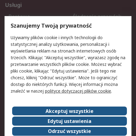
Usługi
Dostawa
Śledzenie przesyłek
Reklamacje i zwroty
Rejestracja
Szanujemy Twoją prywatność
Pomoc
Używamy plików cookie i innych technologii do
statystycznej analizy użytkowania, personalizacji i
Aspekty prawne
wyświetlania reklam na stronach internetowych osób
trzecich. Klikając "Akceptuj wszystkie", wyrażasz zgodę na
Bezpieczeństwo e-
Polityka dotycząca
przetwarzanie wszystkich plików cookie. Możesz wybrać
maila
plików cookie
pliki cookie, klikając "Edytuj ustawienia". Jeśli tego nie
Polityka prywatności
Użytkowanie witryny
chcesz, kliknij "Odrzuć wszystkie". Może to ograniczyć
Zastrzeżenia prawne
Warunki Sprzedaży
dostęp do niektórych funkcji. Więcej informacji można
znaleźć w naszej
polityce dotyczącej plików cookie
.
O firmie RS
Akceptuj wszystkie
Grupa RS
Kontakt
O firmie RS
RS na świecie
Edytuj ustawienia
Kariera
Nagrody dla RS
Odrzuć wszystkie