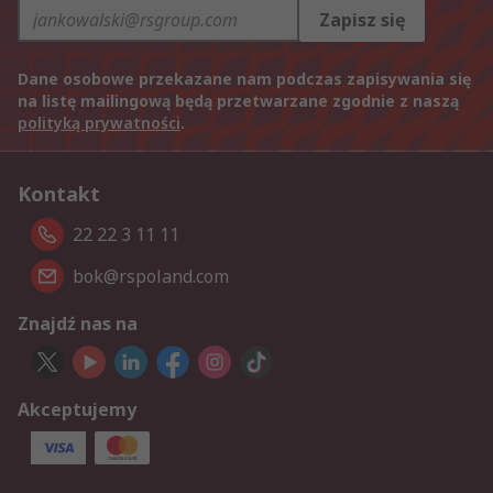
Zapisz się
Dane osobowe przekazane nam podczas zapisywania się
na listę mailingową będą przetwarzane zgodnie z naszą
polityką prywatności
.
Kontakt
22 22 3 11 11
bok@rspoland.com
Znajdź nas na
Akceptujemy