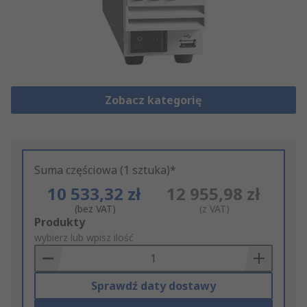
Zobacz kategorię
Suma częściowa (1 sztuka)*
10 533,32 zł
12 955,98 zł
(bez VAT)
(z VAT)
Add
Produkty
to
wybierz lub wpisz ilość
Basket
Sprawdź daty dostawy