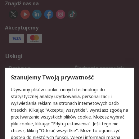
Znajdź nas na
Akceptujemy
Usługi
Dostawa
Śledzenie przesyłek
Reklamacje i zwroty
Rejestracja
Szanujemy Twoją prywatność
Pomoc
Używamy plików cookie i innych technologii do
statystycznej analizy użytkowania, personalizacji i
Aspekty prawne
wyświetlania reklam na stronach internetowych osób
trzecich. Klikając "Akceptuj wszystkie", wyrażasz zgodę na
Bezpieczeństwo e-
Polityka dotycząca
przetwarzanie wszystkich plików cookie. Możesz wybrać
maila
plików cookie
pliki cookie, klikając "Edytuj ustawienia". Jeśli tego nie
Polityka prywatności
Użytkowanie witryny
chcesz, kliknij "Odrzuć wszystkie". Może to ograniczyć
Zastrzeżenia prawne
Warunki Sprzedaży
dostęp do niektórych funkcji. Więcej informacji można