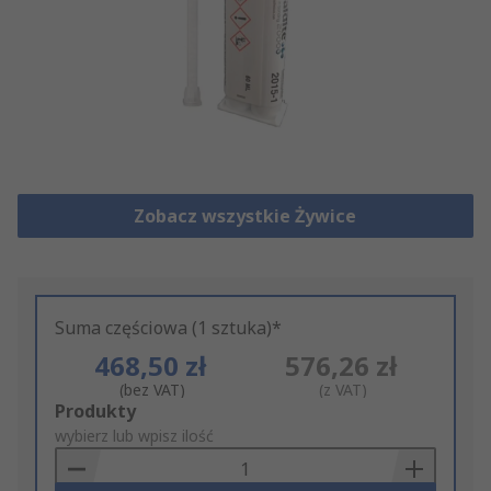
Zobacz wszystkie Żywice
Suma częściowa (1 sztuka)*
468,50 zł
576,26 zł
(bez VAT)
(z VAT)
Add
Produkty
to
wybierz lub wpisz ilość
Basket