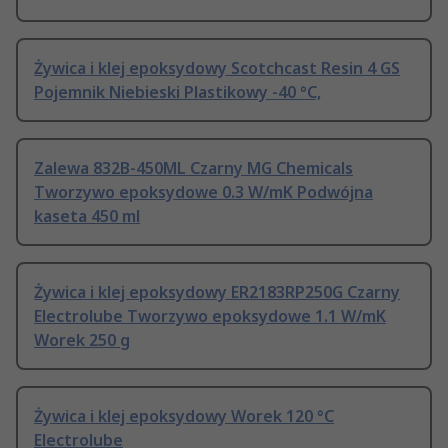
Żywica i klej epoksydowy Scotchcast Resin 4 GS
Pojemnik Niebieski Plastikowy -40 °C,
Zalewa 832B-450ML Czarny MG Chemicals
Tworzywo epoksydowe 0.3 W/mK Podwójna
kaseta 450 ml
Żywica i klej epoksydowy ER2183RP250G Czarny
Electrolube Tworzywo epoksydowe 1.1 W/mK
Worek 250 g
Żywica i klej epoksydowy Worek 120 °C
Electrolube