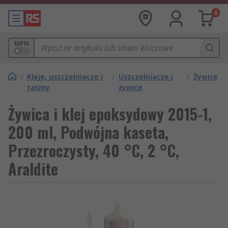
0
MPN
/
Kleje, uszczelniacze i
/
Uszczelniacze i
/
Żywice
taśmy
żywice
Żywica i klej epoksydowy 2015-1,
200 ml, Podwójna kaseta,
Przezroczysty, 40 °C, 2 °C,
Araldite